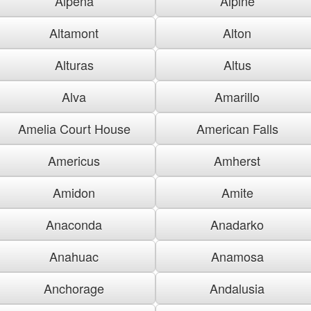
Alpena
Alpine
Altamont
Alton
Alturas
Altus
Alva
Amarillo
Amelia Court House
American Falls
Americus
Amherst
Amidon
Amite
Anaconda
Anadarko
Anahuac
Anamosa
Anchorage
Andalusia