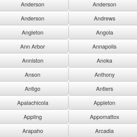
Anderson
Anderson
Anderson
Andrews
Angleton
Angola
Ann Arbor
Annapolis
Anniston
Anoka
Anson
Anthony
Antigo
Antlers
Apalachicola
Appleton
Appling
Appomattox
Arapaho
Arcadia