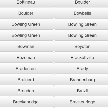
Bottineau
Boulder
Boulder
Bowbells
Bowling Green
Bowling Green
Bowling Green
Bowling Green
Bowman
Boydton
Bozeman
Brackettville
Bradenton
Brady
Brainerd
Brandenburg
Brandon
Brazil
Breckenridge
Breckenridge