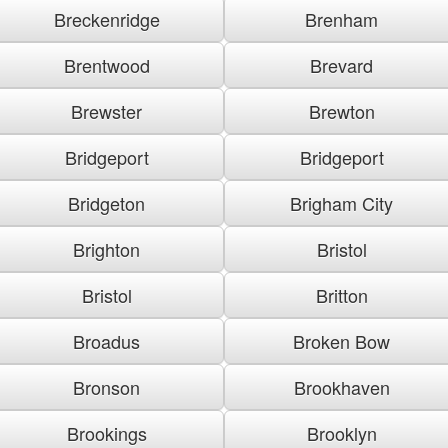
Breckenridge
Brenham
Brentwood
Brevard
Brewster
Brewton
Bridgeport
Bridgeport
Bridgeton
Brigham City
Brighton
Bristol
Bristol
Britton
Broadus
Broken Bow
Bronson
Brookhaven
Brookings
Brooklyn