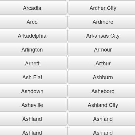
Arcadia
Archer City
Arco
Ardmore
Arkadelphia
Arkansas City
Arlington
Armour
Arnett
Arthur
Ash Flat
Ashburn
Ashdown
Asheboro
Asheville
Ashland City
Ashland
Ashland
Ashland
Ashland