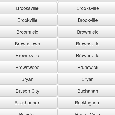
Brooksville
Brooksville
Brookville
Brookville
Broomfield
Brownfield
Brownstown
Brownsville
Brownsville
Brownsville
Brownwood
Brunswick
Bryan
Bryan
Bryson City
Buchanan
Buckhannon
Buckingham
Bucyrus
Buena Vista