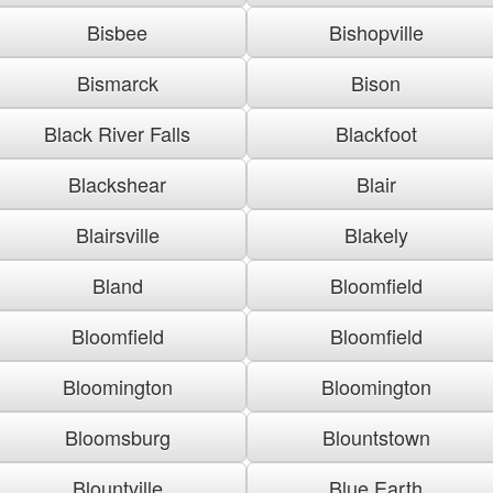
Bisbee
Bishopville
Bismarck
Bison
Black River Falls
Blackfoot
Blackshear
Blair
Blairsville
Blakely
Bland
Bloomfield
Bloomfield
Bloomfield
Bloomington
Bloomington
Bloomsburg
Blountstown
Blountville
Blue Earth