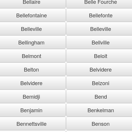
Bellaire
Belle Fourche
Bellefontaine
Bellefonte
Belleville
Belleville
Bellingham
Bellville
Belmont
Beloit
Belton
Belvidere
Belvidere
Belzoni
Bemidji
Bend
Benjamin
Benkelman
Bennettsville
Benson