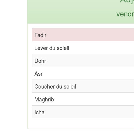
vendr
Fadjr
Lever du soleil
Dohr
Asr
Coucher du soleil
Maghrib
Icha