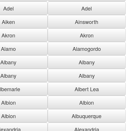
Adel
Adel
Aiken
Ainsworth
Akron
Akron
Alamo
Alamogordo
Albany
Albany
Albany
Albany
lbemarle
Albert Lea
Albion
Albion
Albion
Albuquerque
lexandria
Alexandria