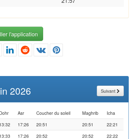
21:57
ler l'application
uin 2026
Suivant
Dohr
Asr
Coucher du soleil
Maghrib
Icha
13:32
17:26
20:51
20:51
22:21
13:33
17:26
20:52
20:52
22:22