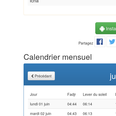
Icha
Instal
Partagez
Calendrier mensuel
j
Précédant
Jour
Fadjr
Lever du soleil
lundi 01 juin
04:44
06:14
mardi 02 juin
04:43
06:13