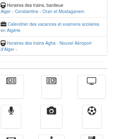
Horaires des trains, banlieue
Alger
-
Constantine
-
Oran et Mostaganem
Calendrier des vacances et examens scolaires
en Algérie
Horaires des trains Agha - Nouvel Aéroport
d'Alger
-
Actualité
الأخبار
Télévision
Radio
Vidéos
Sport