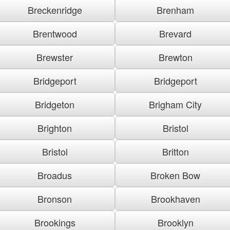
Breckenridge
Brenham
Brentwood
Brevard
Brewster
Brewton
Bridgeport
Bridgeport
Bridgeton
Brigham City
Brighton
Bristol
Bristol
Britton
Broadus
Broken Bow
Bronson
Brookhaven
Brookings
Brooklyn