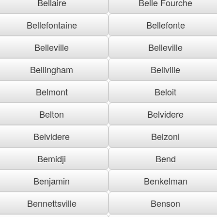
Bellaire
Belle Fourche
Bellefontaine
Bellefonte
Belleville
Belleville
Bellingham
Bellville
Belmont
Beloit
Belton
Belvidere
Belvidere
Belzoni
Bemidji
Bend
Benjamin
Benkelman
Bennettsville
Benson