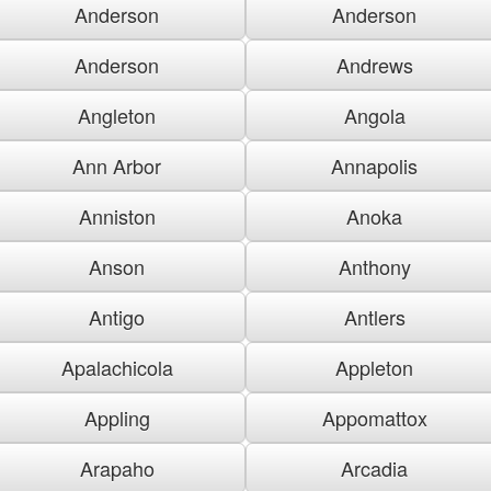
Anderson
Anderson
Anderson
Andrews
Angleton
Angola
Ann Arbor
Annapolis
Anniston
Anoka
Anson
Anthony
Antigo
Antlers
Apalachicola
Appleton
Appling
Appomattox
Arapaho
Arcadia