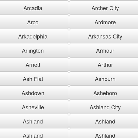
Arcadia
Archer City
Arco
Ardmore
Arkadelphia
Arkansas City
Arlington
Armour
Arnett
Arthur
Ash Flat
Ashburn
Ashdown
Asheboro
Asheville
Ashland City
Ashland
Ashland
Ashland
Ashland