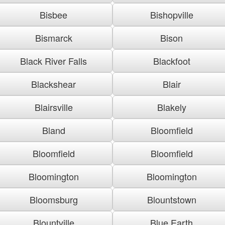
Bisbee
Bishopville
Bismarck
Bison
Black River Falls
Blackfoot
Blackshear
Blair
Blairsville
Blakely
Bland
Bloomfield
Bloomfield
Bloomfield
Bloomington
Bloomington
Bloomsburg
Blountstown
Blountville
Blue Earth