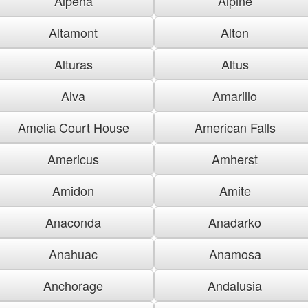
Alpena
Alpine
Altamont
Alton
Alturas
Altus
Alva
Amarillo
Amelia Court House
American Falls
Americus
Amherst
Amidon
Amite
Anaconda
Anadarko
Anahuac
Anamosa
Anchorage
Andalusia