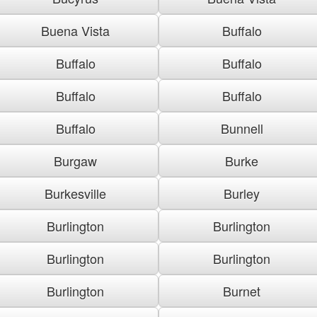
Buena Vista
Buffalo
Buffalo
Buffalo
Buffalo
Buffalo
Buffalo
Bunnell
Burgaw
Burke
Burkesville
Burley
Burlington
Burlington
Burlington
Burlington
Burlington
Burnet