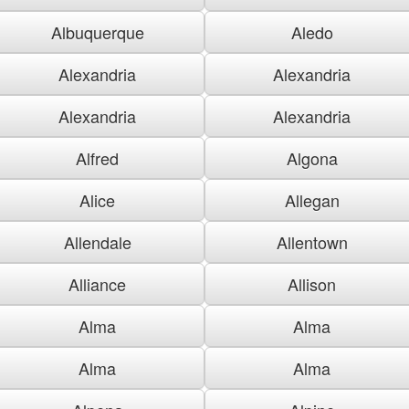
Albuquerque
Aledo
Alexandria
Alexandria
Alexandria
Alexandria
Alfred
Algona
Alice
Allegan
Allendale
Allentown
Alliance
Allison
Alma
Alma
Alma
Alma