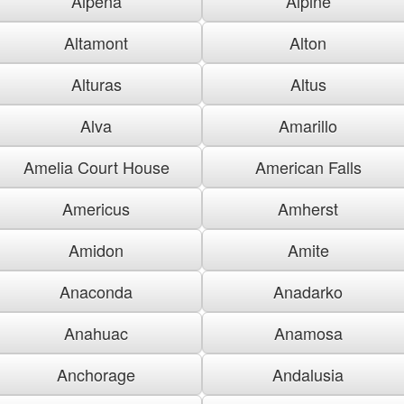
Alpena
Alpine
Altamont
Alton
Alturas
Altus
Alva
Amarillo
Amelia Court House
American Falls
Americus
Amherst
Amidon
Amite
Anaconda
Anadarko
Anahuac
Anamosa
Anchorage
Andalusia