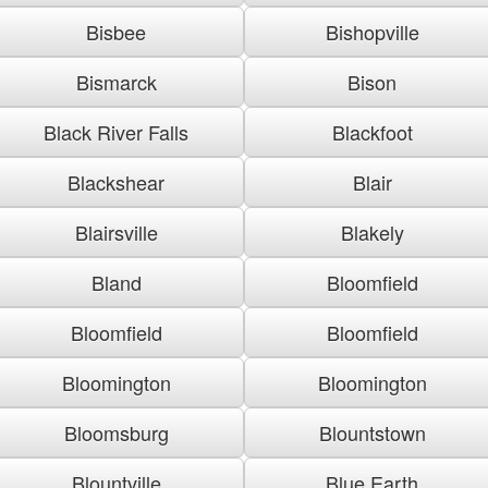
Bisbee
Bishopville
Bismarck
Bison
Black River Falls
Blackfoot
Blackshear
Blair
Blairsville
Blakely
Bland
Bloomfield
Bloomfield
Bloomfield
Bloomington
Bloomington
Bloomsburg
Blountstown
Blountville
Blue Earth