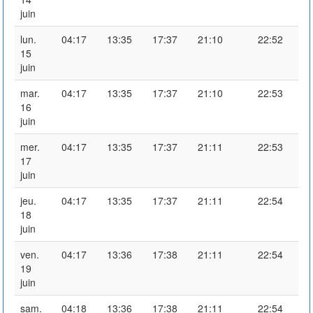
juin
lun.
04:17
13:35
17:37
21:10
22:52
15
juin
mar.
04:17
13:35
17:37
21:10
22:53
16
juin
mer.
04:17
13:35
17:37
21:11
22:53
17
juin
jeu.
04:17
13:35
17:37
21:11
22:54
18
juin
ven.
04:17
13:36
17:38
21:11
22:54
19
juin
sam.
04:18
13:36
17:38
21:11
22:54