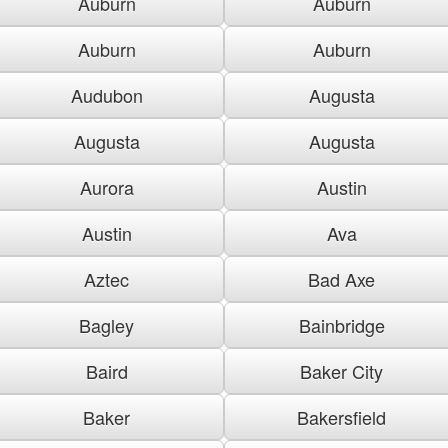
Auburn
Auburn
Auburn
Auburn
Audubon
Augusta
Augusta
Augusta
Aurora
Austin
Austin
Ava
Aztec
Bad Axe
Bagley
Bainbridge
Baird
Baker City
Baker
Bakersfield