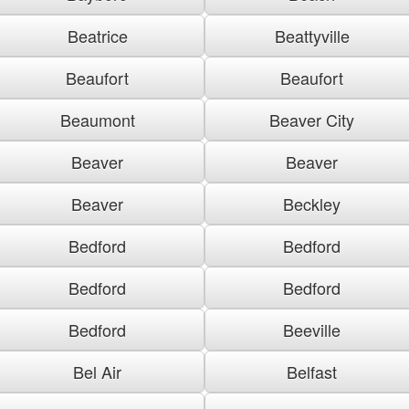
Beatrice
Beattyville
Beaufort
Beaufort
Beaumont
Beaver City
Beaver
Beaver
Beaver
Beckley
Bedford
Bedford
Bedford
Bedford
Bedford
Beeville
Bel Air
Belfast