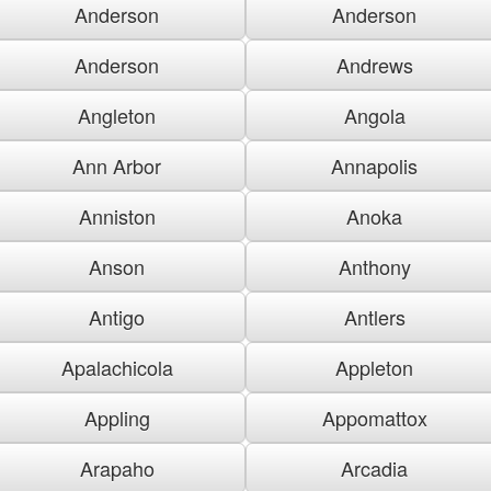
Anderson
Anderson
Anderson
Andrews
Angleton
Angola
Ann Arbor
Annapolis
Anniston
Anoka
Anson
Anthony
Antigo
Antlers
Apalachicola
Appleton
Appling
Appomattox
Arapaho
Arcadia