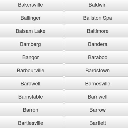
Bakersville
Baldwin
Ballinger
Ballston Spa
Balsam Lake
Baltimore
Bamberg
Bandera
Bangor
Baraboo
Barbourville
Bardstown
Bardwell
Barnesville
Barnstable
Barnwell
Barron
Barrow
Bartlesville
Bartlett