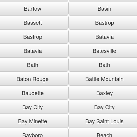
Bartow
Basin
Bassett
Bastrop
Bastrop
Batavia
Batavia
Batesville
Bath
Bath
Baton Rouge
Battle Mountain
Baudette
Baxley
Bay City
Bay City
Bay Minette
Bay Saint Louis
Bayboro
Beach