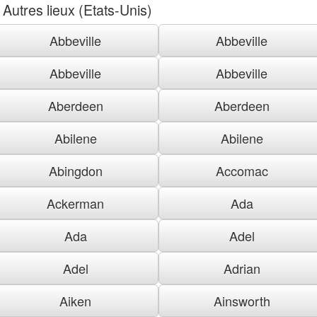
Autres lieux (Etats-Unis)
Abbeville
Abbeville
Abbeville
Abbeville
Aberdeen
Aberdeen
Abilene
Abilene
Abingdon
Accomac
Ackerman
Ada
Ada
Adel
Adel
Adrian
Aiken
Ainsworth