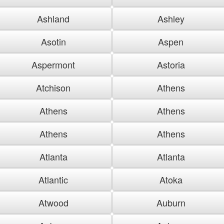
Ashland
Ashley
Asotin
Aspen
Aspermont
Astoria
Atchison
Athens
Athens
Athens
Athens
Athens
Atlanta
Atlanta
Atlantic
Atoka
Atwood
Auburn