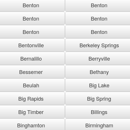
Benton
Benton
Benton
Benton
Benton
Benton
Bentonville
Berkeley Springs
Bernalillo
Berryville
Bessemer
Bethany
Beulah
Big Lake
Big Rapids
Big Spring
Big Timber
Billings
Binghamton
Birmingham