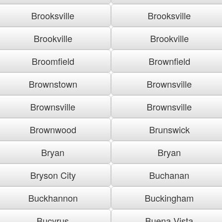
Brooksville
Brooksville
Brookville
Brookville
Broomfield
Brownfield
Brownstown
Brownsville
Brownsville
Brownsville
Brownwood
Brunswick
Bryan
Bryan
Bryson City
Buchanan
Buckhannon
Buckingham
Bucyrus
Buena Vista