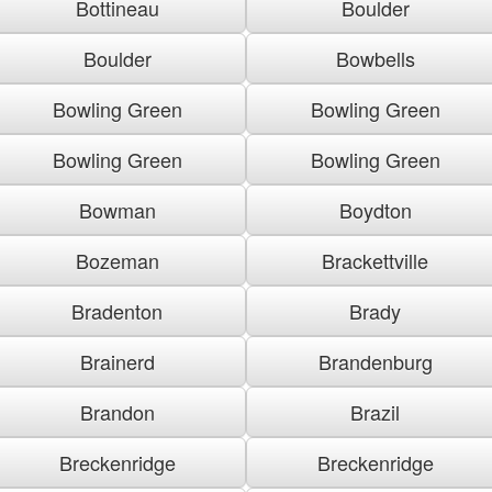
Bottineau
Boulder
Boulder
Bowbells
Bowling Green
Bowling Green
Bowling Green
Bowling Green
Bowman
Boydton
Bozeman
Brackettville
Bradenton
Brady
Brainerd
Brandenburg
Brandon
Brazil
Breckenridge
Breckenridge