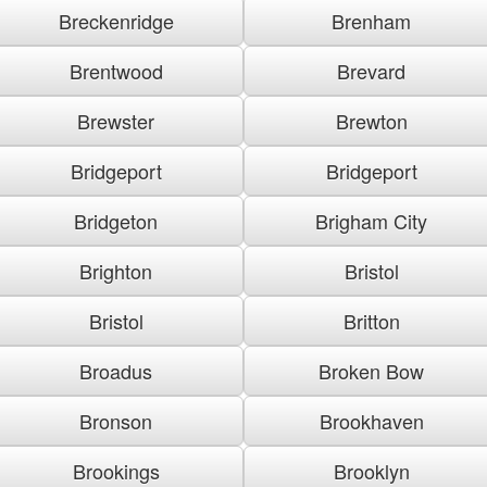
Breckenridge
Brenham
Brentwood
Brevard
Brewster
Brewton
Bridgeport
Bridgeport
Bridgeton
Brigham City
Brighton
Bristol
Bristol
Britton
Broadus
Broken Bow
Bronson
Brookhaven
Brookings
Brooklyn