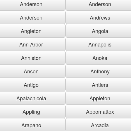
Anderson
Anderson
Anderson
Andrews
Angleton
Angola
Ann Arbor
Annapolis
Anniston
Anoka
Anson
Anthony
Antigo
Antlers
Apalachicola
Appleton
Appling
Appomattox
Arapaho
Arcadia