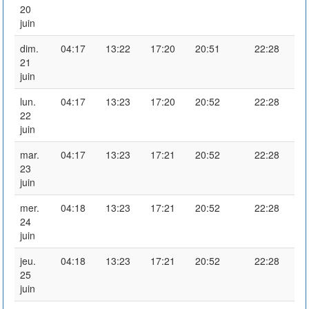
20
juin
dim.
04:17
13:22
17:20
20:51
22:28
21
juin
lun.
04:17
13:23
17:20
20:52
22:28
22
juin
mar.
04:17
13:23
17:21
20:52
22:28
23
juin
mer.
04:18
13:23
17:21
20:52
22:28
24
juin
jeu.
04:18
13:23
17:21
20:52
22:28
25
juin