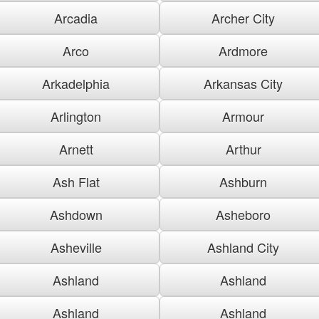
Arcadia
Archer City
Arco
Ardmore
Arkadelphia
Arkansas City
Arlington
Armour
Arnett
Arthur
Ash Flat
Ashburn
Ashdown
Asheboro
Asheville
Ashland City
Ashland
Ashland
Ashland
Ashland