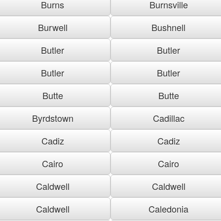
Burns
Burnsville
Burwell
Bushnell
Butler
Butler
Butler
Butler
Butte
Butte
Byrdstown
Cadillac
Cadiz
Cadiz
Cairo
Cairo
Caldwell
Caldwell
Caldwell
Caledonia