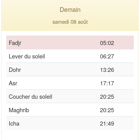
Demain
samedi 08 août
Fadjr
05:02
Lever du soleil
06:27
Dohr
13:26
Asr
17:17
Coucher du soleil
20:25
Maghrib
20:25
Icha
21:49