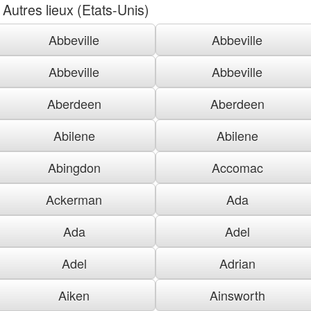
Autres lieux (Etats-Unis)
Abbeville
Abbeville
Abbeville
Abbeville
Aberdeen
Aberdeen
Abilene
Abilene
Abingdon
Accomac
Ackerman
Ada
Ada
Adel
Adel
Adrian
Aiken
Ainsworth