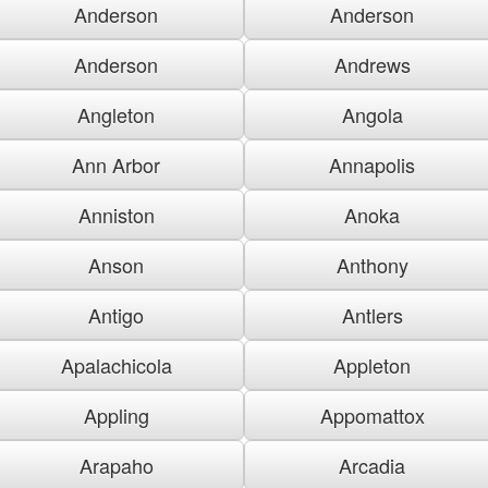
Anderson
Anderson
Anderson
Andrews
Angleton
Angola
Ann Arbor
Annapolis
Anniston
Anoka
Anson
Anthony
Antigo
Antlers
Apalachicola
Appleton
Appling
Appomattox
Arapaho
Arcadia