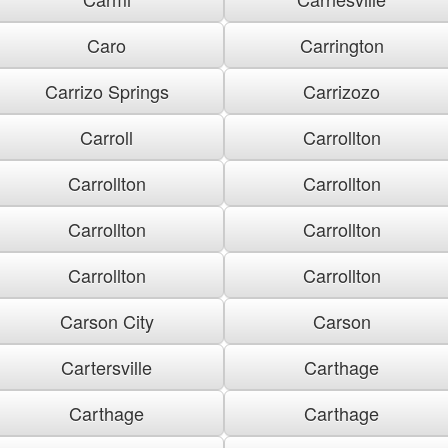
Caro
Carrington
Carrizo Springs
Carrizozo
Carroll
Carrollton
Carrollton
Carrollton
Carrollton
Carrollton
Carrollton
Carrollton
Carson City
Carson
Cartersville
Carthage
Carthage
Carthage