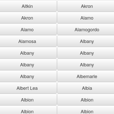
Aitkin
Akron
Akron
Alamo
Alamo
Alamogordo
Alamosa
Albany
Albany
Albany
Albany
Albany
Albany
Albemarle
Albert Lea
Albia
Albion
Albion
Albion
Albion