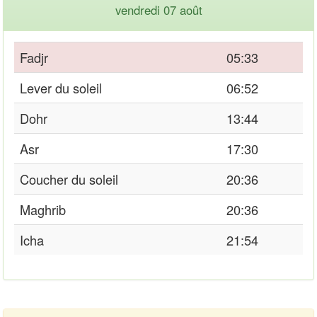
vendredi 07 août
Fadjr
05:33
Lever du soleil
06:52
Dohr
13:44
Asr
17:30
Coucher du soleil
20:36
Maghrib
20:36
Icha
21:54