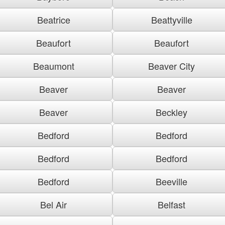
Beatrice
Beattyville
Beaufort
Beaufort
Beaumont
Beaver City
Beaver
Beaver
Beaver
Beckley
Bedford
Bedford
Bedford
Bedford
Bedford
Beeville
Bel Air
Belfast