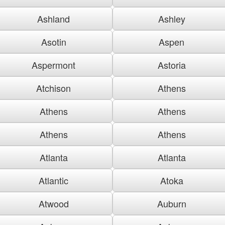
Ashland
Ashley
Asotin
Aspen
Aspermont
Astoria
Atchison
Athens
Athens
Athens
Athens
Athens
Atlanta
Atlanta
Atlantic
Atoka
Atwood
Auburn