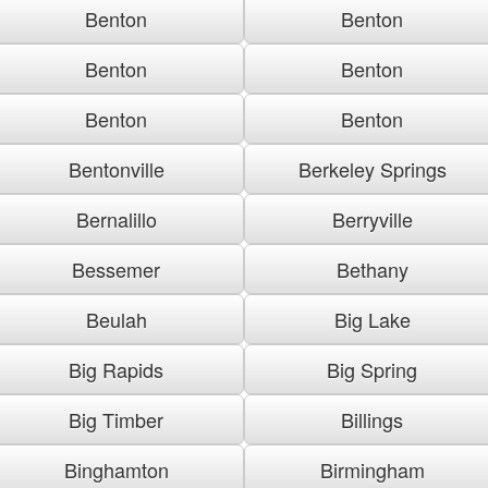
Benton
Benton
Benton
Benton
Benton
Benton
Bentonville
Berkeley Springs
Bernalillo
Berryville
Bessemer
Bethany
Beulah
Big Lake
Big Rapids
Big Spring
Big Timber
Billings
Binghamton
Birmingham