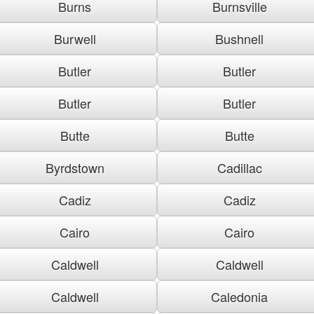
Burns
Burnsville
Burwell
Bushnell
Butler
Butler
Butler
Butler
Butte
Butte
Byrdstown
Cadillac
Cadiz
Cadiz
Cairo
Cairo
Caldwell
Caldwell
Caldwell
Caledonia