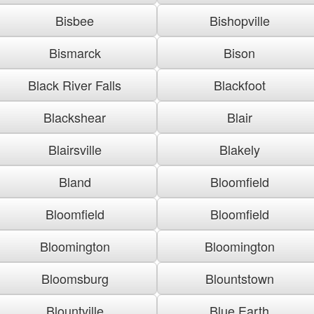
Bisbee
Bishopville
Bismarck
Bison
Black River Falls
Blackfoot
Blackshear
Blair
Blairsville
Blakely
Bland
Bloomfield
Bloomfield
Bloomfield
Bloomington
Bloomington
Bloomsburg
Blountstown
Blountville
Blue Earth