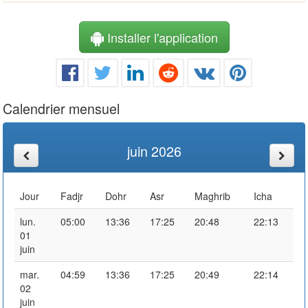
Installer l'application
Calendrier mensuel
juin 2026
Jour
Fadjr
Dohr
Asr
Maghrib
Icha
lun.
05:00
13:36
17:25
20:48
22:13
01
juin
mar.
04:59
13:36
17:25
20:49
22:14
02
juin