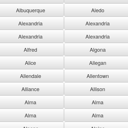
Albuquerque
Aledo
Alexandria
Alexandria
Alexandria
Alexandria
Alfred
Algona
Alice
Allegan
Allendale
Allentown
Alliance
Allison
Alma
Alma
Alma
Alma