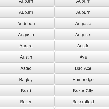
Auburn
Auburn
Auburn
Auburn
Audubon
Augusta
Augusta
Augusta
Aurora
Austin
Austin
Ava
Aztec
Bad Axe
Bagley
Bainbridge
Baird
Baker City
Baker
Bakersfield