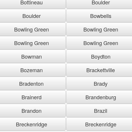
Bottineau
Boulder
Boulder
Bowbells
Bowling Green
Bowling Green
Bowling Green
Bowling Green
Bowman
Boydton
Bozeman
Brackettville
Bradenton
Brady
Brainerd
Brandenburg
Brandon
Brazil
Breckenridge
Breckenridge