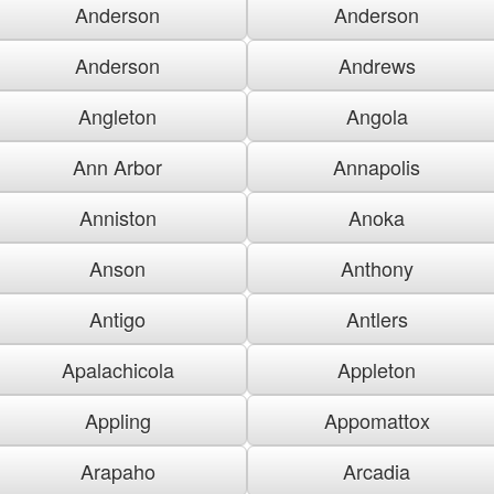
Anderson
Anderson
Anderson
Andrews
Angleton
Angola
Ann Arbor
Annapolis
Anniston
Anoka
Anson
Anthony
Antigo
Antlers
Apalachicola
Appleton
Appling
Appomattox
Arapaho
Arcadia