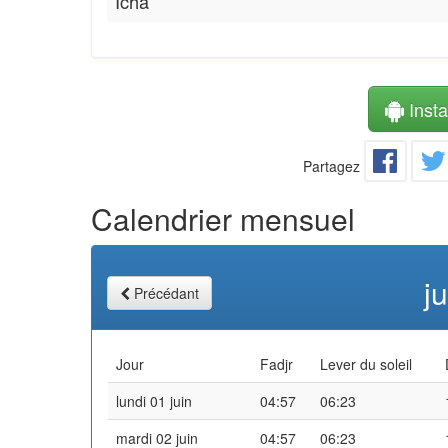
Icha
Instal
Partagez
Calendrier mensuel
j
Précédant
Jour
Fadjr
Lever du soleil
lundi 01 juin
04:57
06:23
mardi 02 juin
04:57
06:23