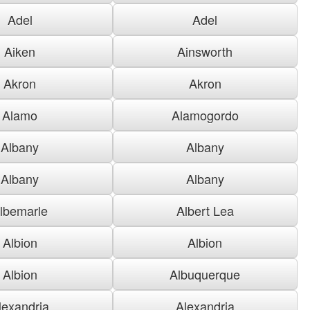
Adel
Adel
Aiken
Ainsworth
Akron
Akron
Alamo
Alamogordo
Albany
Albany
Albany
Albany
lbemarle
Albert Lea
Albion
Albion
Albion
Albuquerque
lexandria
Alexandria