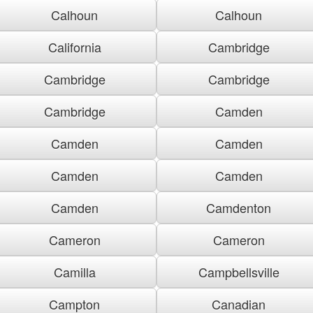
Calhoun
Calhoun
California
Cambridge
Cambridge
Cambridge
Cambridge
Camden
Camden
Camden
Camden
Camden
Camden
Camdenton
Cameron
Cameron
Camilla
Campbellsville
Campton
Canadian