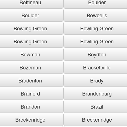
Bottineau
Boulder
Boulder
Bowbells
Bowling Green
Bowling Green
Bowling Green
Bowling Green
Bowman
Boydton
Bozeman
Brackettville
Bradenton
Brady
Brainerd
Brandenburg
Brandon
Brazil
Breckenridge
Breckenridge