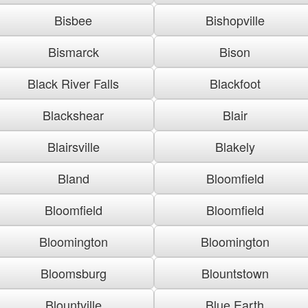
Bisbee
Bishopville
Bismarck
Bison
Black River Falls
Blackfoot
Blackshear
Blair
Blairsville
Blakely
Bland
Bloomfield
Bloomfield
Bloomfield
Bloomington
Bloomington
Bloomsburg
Blountstown
Blountville
Blue Earth