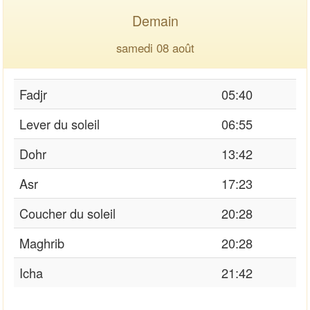
Demain
samedi 08 août
Fadjr
05:40
Lever du soleil
06:55
Dohr
13:42
Asr
17:23
Coucher du soleil
20:28
Maghrib
20:28
Icha
21:42