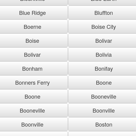
Blue Ridge
Bluffton
Boerne
Boise City
Boise
Bolivar
Bolivar
Bolivia
Bonham
Bonifay
Bonners Ferry
Boone
Boone
Booneville
Booneville
Boonville
Boonville
Boston