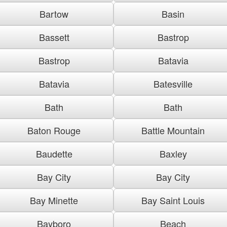
Bartow
Basin
Bassett
Bastrop
Bastrop
Batavia
Batavia
Batesville
Bath
Bath
Baton Rouge
Battle Mountain
Baudette
Baxley
Bay City
Bay City
Bay Minette
Bay Saint Louis
Bayboro
Beach