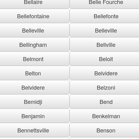
Bellaire
Belle Fourche
Bellefontaine
Bellefonte
Belleville
Belleville
Bellingham
Bellville
Belmont
Beloit
Belton
Belvidere
Belvidere
Belzoni
Bemidji
Bend
Benjamin
Benkelman
Bennettsville
Benson