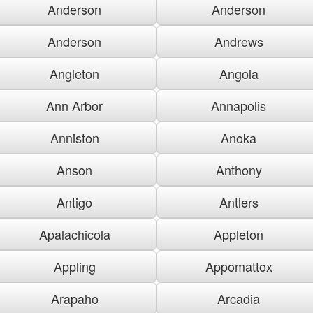
Anderson
Anderson
Anderson
Andrews
Angleton
Angola
Ann Arbor
Annapolis
Anniston
Anoka
Anson
Anthony
Antigo
Antlers
Apalachicola
Appleton
Appling
Appomattox
Arapaho
Arcadia