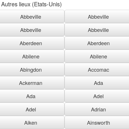
Autres lieux (Etats-Unis)
Abbeville
Abbeville
Abbeville
Abbeville
Aberdeen
Aberdeen
Abilene
Abilene
Abingdon
Accomac
Ackerman
Ada
Ada
Adel
Adel
Adrian
Aiken
Ainsworth