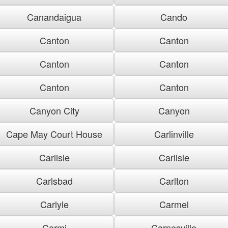
Canandaigua
Cando
Canton
Canton
Canton
Canton
Canton
Canton
Canyon City
Canyon
Cape May Court House
Carlinville
Carlisle
Carlisle
Carlsbad
Carlton
Carlyle
Carmel
Carmi
Carnesville