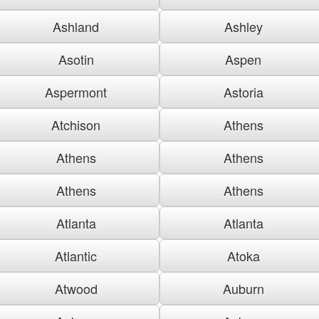
Ashland
Ashley
Asotin
Aspen
Aspermont
Astoria
Atchison
Athens
Athens
Athens
Athens
Athens
Atlanta
Atlanta
Atlantic
Atoka
Atwood
Auburn