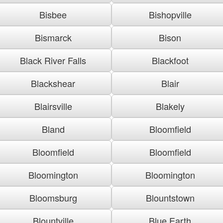
Bisbee
Bishopville
Bismarck
Bison
Black River Falls
Blackfoot
Blackshear
Blair
Blairsville
Blakely
Bland
Bloomfield
Bloomfield
Bloomfield
Bloomington
Bloomington
Bloomsburg
Blountstown
Blountville
Blue Earth