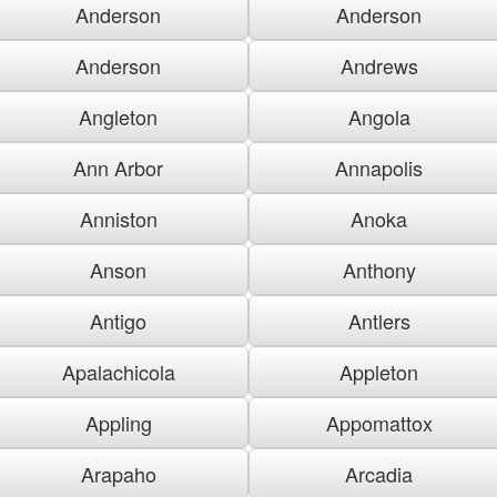
Anderson
Anderson
Anderson
Andrews
Angleton
Angola
Ann Arbor
Annapolis
Anniston
Anoka
Anson
Anthony
Antigo
Antlers
Apalachicola
Appleton
Appling
Appomattox
Arapaho
Arcadia