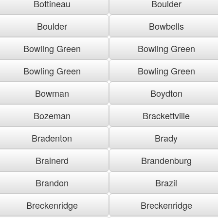
Bottineau
Boulder
Boulder
Bowbells
Bowling Green
Bowling Green
Bowling Green
Bowling Green
Bowman
Boydton
Bozeman
Brackettville
Bradenton
Brady
Brainerd
Brandenburg
Brandon
Brazil
Breckenridge
Breckenridge