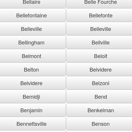
Bellaire
Belle Fourche
Bellefontaine
Bellefonte
Belleville
Belleville
Bellingham
Bellville
Belmont
Beloit
Belton
Belvidere
Belvidere
Belzoni
Bemidji
Bend
Benjamin
Benkelman
Bennettsville
Benson