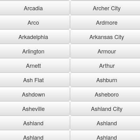
Arcadia
Archer City
Arco
Ardmore
Arkadelphia
Arkansas City
Arlington
Armour
Arnett
Arthur
Ash Flat
Ashburn
Ashdown
Asheboro
Asheville
Ashland City
Ashland
Ashland
Ashland
Ashland