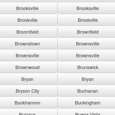
Brooksville
Brooksville
Brookville
Brookville
Broomfield
Brownfield
Brownstown
Brownsville
Brownsville
Brownsville
Brownwood
Brunswick
Bryan
Bryan
Bryson City
Buchanan
Buckhannon
Buckingham
Bucyrus
Buena Vista