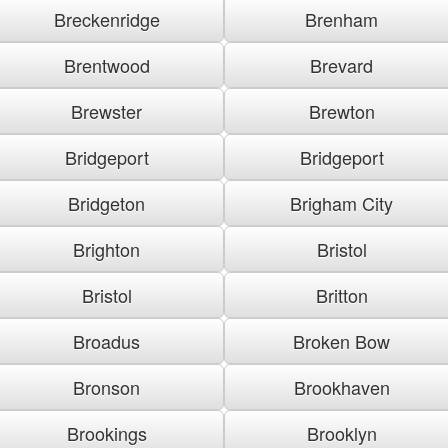
Breckenridge
Brenham
Brentwood
Brevard
Brewster
Brewton
Bridgeport
Bridgeport
Bridgeton
Brigham City
Brighton
Bristol
Bristol
Britton
Broadus
Broken Bow
Bronson
Brookhaven
Brookings
Brooklyn