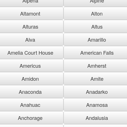
Alpena
Alpine
Altamont
Alton
Alturas
Altus
Alva
Amarillo
Amelia Court House
American Falls
Americus
Amherst
Amidon
Amite
Anaconda
Anadarko
Anahuac
Anamosa
Anchorage
Andalusia