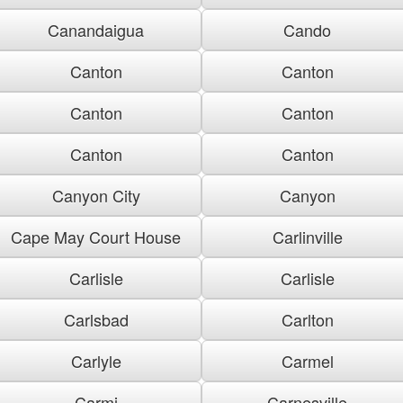
Canandaigua
Cando
Canton
Canton
Canton
Canton
Canton
Canton
Canyon City
Canyon
Cape May Court House
Carlinville
Carlisle
Carlisle
Carlsbad
Carlton
Carlyle
Carmel
Carmi
Carnesville