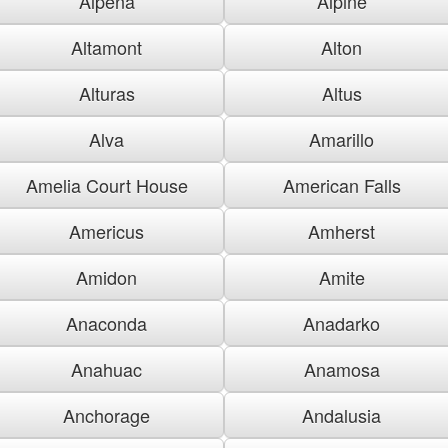
Alpena
Alpine
Altamont
Alton
Alturas
Altus
Alva
Amarillo
Amelia Court House
American Falls
Americus
Amherst
Amidon
Amite
Anaconda
Anadarko
Anahuac
Anamosa
Anchorage
Andalusia