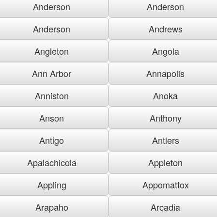
Anderson
Anderson
Anderson
Andrews
Angleton
Angola
Ann Arbor
Annapolis
Anniston
Anoka
Anson
Anthony
Antigo
Antlers
Apalachicola
Appleton
Appling
Appomattox
Arapaho
Arcadia