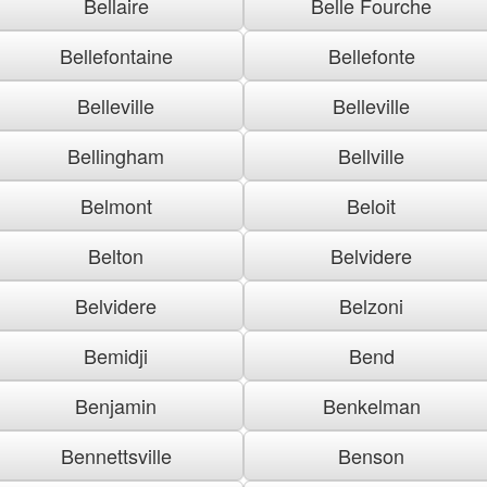
Bellaire
Belle Fourche
Bellefontaine
Bellefonte
Belleville
Belleville
Bellingham
Bellville
Belmont
Beloit
Belton
Belvidere
Belvidere
Belzoni
Bemidji
Bend
Benjamin
Benkelman
Bennettsville
Benson