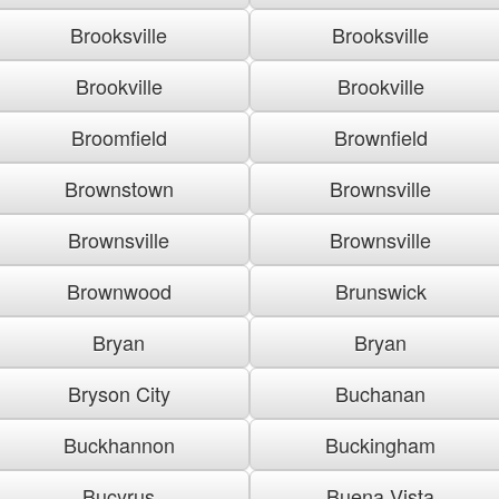
Brooksville
Brooksville
Brookville
Brookville
Broomfield
Brownfield
Brownstown
Brownsville
Brownsville
Brownsville
Brownwood
Brunswick
Bryan
Bryan
Bryson City
Buchanan
Buckhannon
Buckingham
Bucyrus
Buena Vista