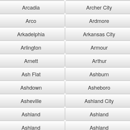
Arcadia
Archer City
Arco
Ardmore
Arkadelphia
Arkansas City
Arlington
Armour
Arnett
Arthur
Ash Flat
Ashburn
Ashdown
Asheboro
Asheville
Ashland City
Ashland
Ashland
Ashland
Ashland