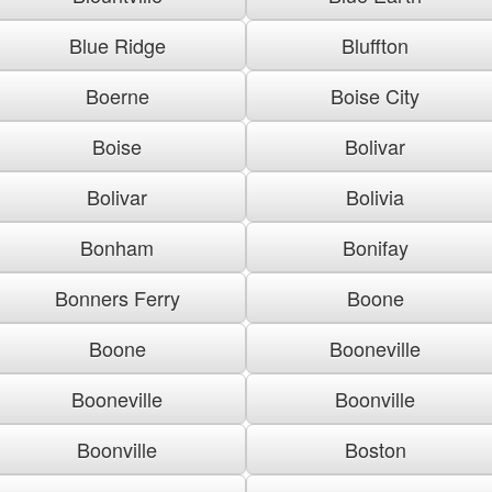
Blue Ridge
Bluffton
Boerne
Boise City
Boise
Bolivar
Bolivar
Bolivia
Bonham
Bonifay
Bonners Ferry
Boone
Boone
Booneville
Booneville
Boonville
Boonville
Boston