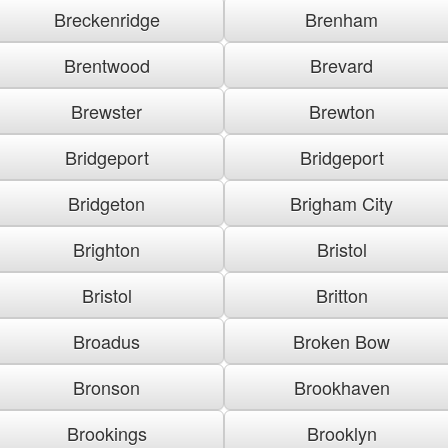
Breckenridge
Brenham
Brentwood
Brevard
Brewster
Brewton
Bridgeport
Bridgeport
Bridgeton
Brigham City
Brighton
Bristol
Bristol
Britton
Broadus
Broken Bow
Bronson
Brookhaven
Brookings
Brooklyn