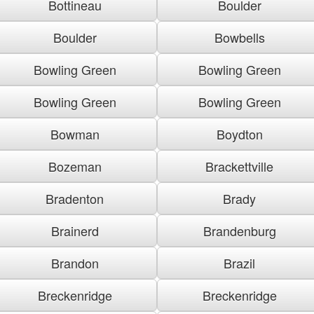
Bottineau
Boulder
Boulder
Bowbells
Bowling Green
Bowling Green
Bowling Green
Bowling Green
Bowman
Boydton
Bozeman
Brackettville
Bradenton
Brady
Brainerd
Brandenburg
Brandon
Brazil
Breckenridge
Breckenridge