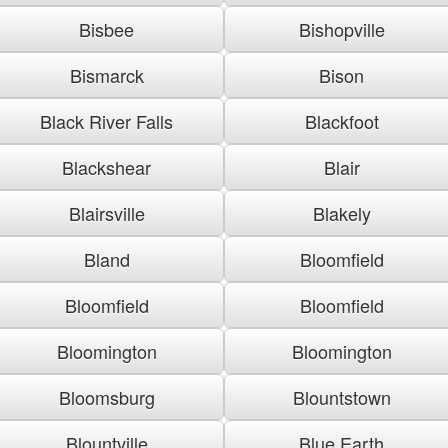
Bisbee
Bishopville
Bismarck
Bison
Black River Falls
Blackfoot
Blackshear
Blair
Blairsville
Blakely
Bland
Bloomfield
Bloomfield
Bloomfield
Bloomington
Bloomington
Bloomsburg
Blountstown
Blountville
Blue Earth