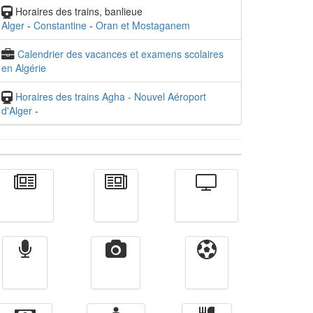
Horaires des trains, banlieue
Alger
-
Constantine
-
Oran et Mostaganem
Calendrier des vacances et examens scolaires
en Algérie
Horaires des trains Agha - Nouvel Aéroport
d'Alger
-
Actualité
الأخبار
Télévision
Radio
Vidéos
Sport