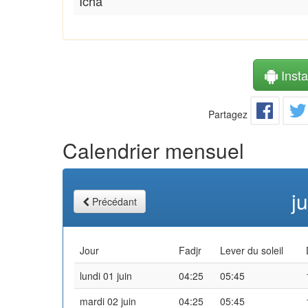
Icha
Instal
Partagez
Calendrier mensuel
j
Précédant
Jour
Fadjr
Lever du soleil
lundi 01 juin
04:25
05:45
mardi 02 juin
04:25
05:45