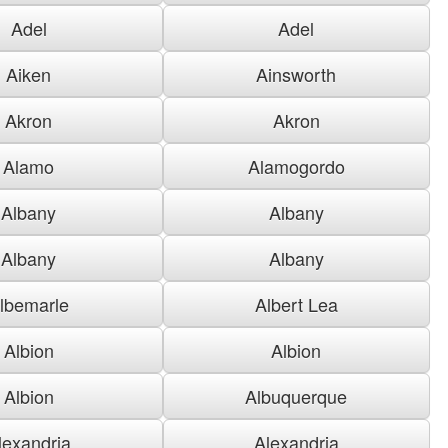
Adel
Adel
Aiken
Ainsworth
Akron
Akron
Alamo
Alamogordo
Albany
Albany
Albany
Albany
lbemarle
Albert Lea
Albion
Albion
Albion
Albuquerque
lexandria
Alexandria