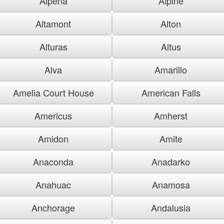
Alpena
Alpine
Altamont
Alton
Alturas
Altus
Alva
Amarillo
Amelia Court House
American Falls
Americus
Amherst
Amidon
Amite
Anaconda
Anadarko
Anahuac
Anamosa
Anchorage
Andalusia