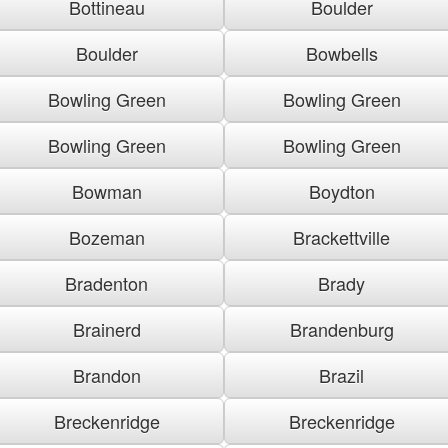
Bottineau
Boulder
Boulder
Bowbells
Bowling Green
Bowling Green
Bowling Green
Bowling Green
Bowman
Boydton
Bozeman
Brackettville
Bradenton
Brady
Brainerd
Brandenburg
Brandon
Brazil
Breckenridge
Breckenridge