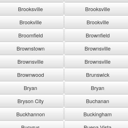
Brooksville
Brooksville
Brookville
Brookville
Broomfield
Brownfield
Brownstown
Brownsville
Brownsville
Brownsville
Brownwood
Brunswick
Bryan
Bryan
Bryson City
Buchanan
Buckhannon
Buckingham
Bucyrus
Buena Vista