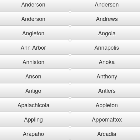
Anderson
Anderson
Anderson
Andrews
Angleton
Angola
Ann Arbor
Annapolis
Anniston
Anoka
Anson
Anthony
Antigo
Antlers
Apalachicola
Appleton
Appling
Appomattox
Arapaho
Arcadia