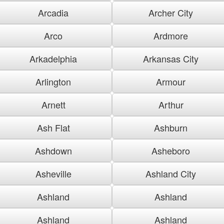
Arcadia
Archer City
Arco
Ardmore
Arkadelphia
Arkansas City
Arlington
Armour
Arnett
Arthur
Ash Flat
Ashburn
Ashdown
Asheboro
Asheville
Ashland City
Ashland
Ashland
Ashland
Ashland