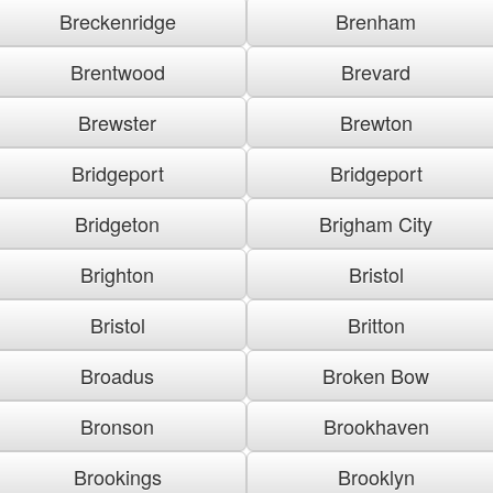
Breckenridge
Brenham
Brentwood
Brevard
Brewster
Brewton
Bridgeport
Bridgeport
Bridgeton
Brigham City
Brighton
Bristol
Bristol
Britton
Broadus
Broken Bow
Bronson
Brookhaven
Brookings
Brooklyn