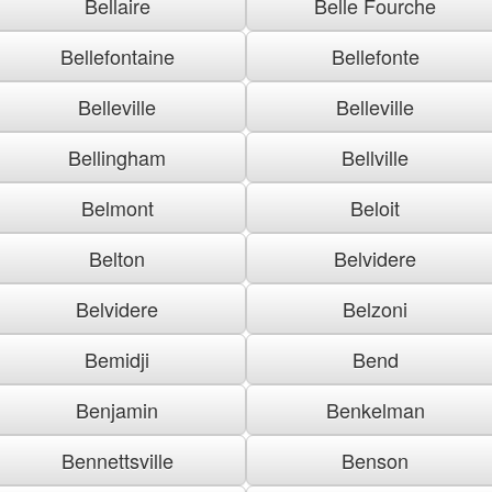
Bellaire
Belle Fourche
Bellefontaine
Bellefonte
Belleville
Belleville
Bellingham
Bellville
Belmont
Beloit
Belton
Belvidere
Belvidere
Belzoni
Bemidji
Bend
Benjamin
Benkelman
Bennettsville
Benson