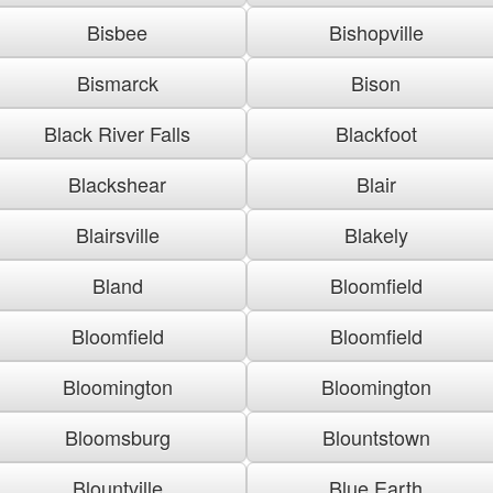
Bisbee
Bishopville
Bismarck
Bison
Black River Falls
Blackfoot
Blackshear
Blair
Blairsville
Blakely
Bland
Bloomfield
Bloomfield
Bloomfield
Bloomington
Bloomington
Bloomsburg
Blountstown
Blountville
Blue Earth