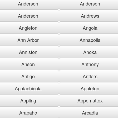
Anderson
Anderson
Anderson
Andrews
Angleton
Angola
Ann Arbor
Annapolis
Anniston
Anoka
Anson
Anthony
Antigo
Antlers
Apalachicola
Appleton
Appling
Appomattox
Arapaho
Arcadia