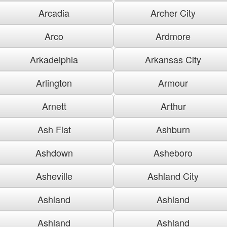
Arcadia
Archer City
Arco
Ardmore
Arkadelphia
Arkansas City
Arlington
Armour
Arnett
Arthur
Ash Flat
Ashburn
Ashdown
Asheboro
Asheville
Ashland City
Ashland
Ashland
Ashland
Ashland