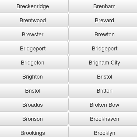
Breckenridge
Brenham
Brentwood
Brevard
Brewster
Brewton
Bridgeport
Bridgeport
Bridgeton
Brigham City
Brighton
Bristol
Bristol
Britton
Broadus
Broken Bow
Bronson
Brookhaven
Brookings
Brooklyn