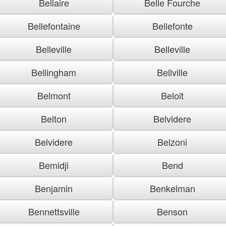
Bellaire
Belle Fourche
Bellefontaine
Bellefonte
Belleville
Belleville
Bellingham
Bellville
Belmont
Beloit
Belton
Belvidere
Belvidere
Belzoni
Bemidji
Bend
Benjamin
Benkelman
Bennettsville
Benson