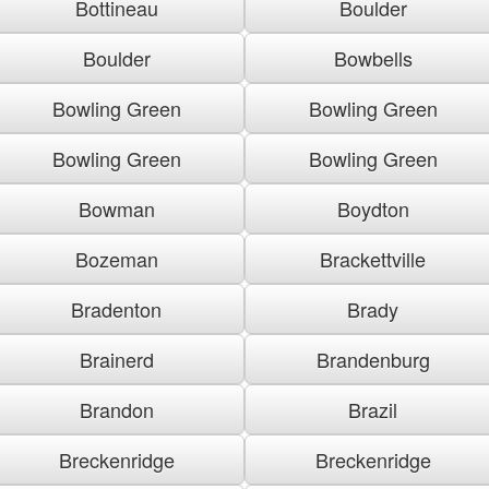
Bottineau
Boulder
Boulder
Bowbells
Bowling Green
Bowling Green
Bowling Green
Bowling Green
Bowman
Boydton
Bozeman
Brackettville
Bradenton
Brady
Brainerd
Brandenburg
Brandon
Brazil
Breckenridge
Breckenridge