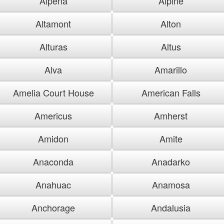
Alpena
Alpine
Altamont
Alton
Alturas
Altus
Alva
Amarillo
Amelia Court House
American Falls
Americus
Amherst
Amidon
Amite
Anaconda
Anadarko
Anahuac
Anamosa
Anchorage
Andalusia