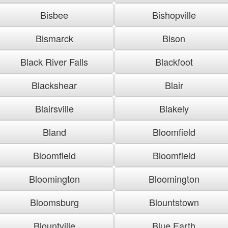
Bisbee
Bishopville
Bismarck
Bison
Black River Falls
Blackfoot
Blackshear
Blair
Blairsville
Blakely
Bland
Bloomfield
Bloomfield
Bloomfield
Bloomington
Bloomington
Bloomsburg
Blountstown
Blountville
Blue Earth