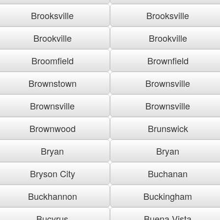
Brooksville
Brooksville
Brookville
Brookville
Broomfield
Brownfield
Brownstown
Brownsville
Brownsville
Brownsville
Brownwood
Brunswick
Bryan
Bryan
Bryson City
Buchanan
Buckhannon
Buckingham
Bucyrus
Buena Vista