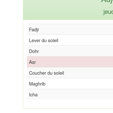
jeu
Fadjr
Lever du soleil
Dohr
Asr
Coucher du soleil
Maghrib
Icha