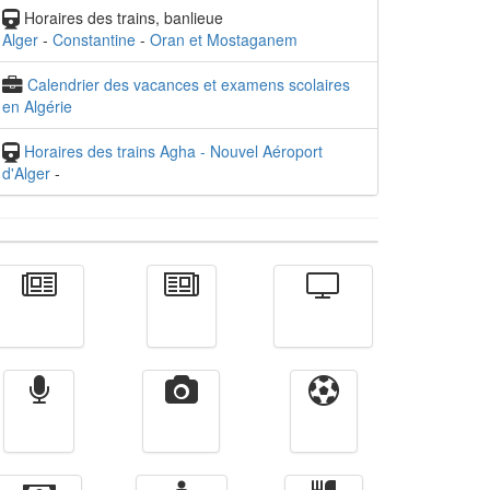
Horaires des trains, banlieue
Alger
-
Constantine
-
Oran et Mostaganem
Calendrier des vacances et examens scolaires
en Algérie
Horaires des trains Agha - Nouvel Aéroport
d'Alger
-
Actualité
الأخبار
Télévision
Radio
Vidéos
Sport