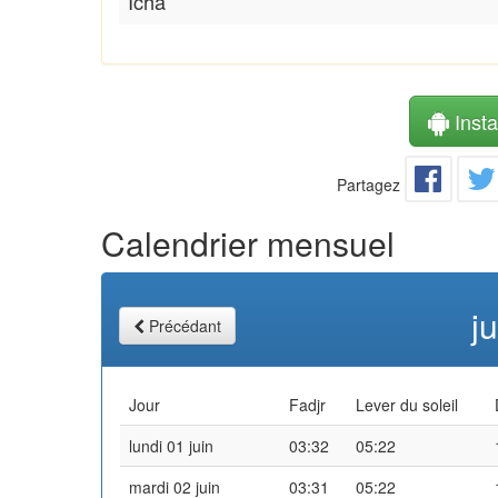
Icha
Instal
Partagez
Calendrier mensuel
j
Précédant
Jour
Fadjr
Lever du soleil
lundi 01 juin
03:32
05:22
mardi 02 juin
03:31
05:22