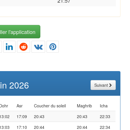
21:57
ler l'application
uin 2026
Suivant
Dohr
Asr
Coucher du soleil
Maghrib
Icha
13:02
17:09
20:43
20:43
22:33
13:03
17:10
20:44
20:44
22:34