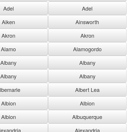
Adel
Adel
Aiken
Ainsworth
Akron
Akron
Alamo
Alamogordo
Albany
Albany
Albany
Albany
lbemarle
Albert Lea
Albion
Albion
Albion
Albuquerque
lexandria
Alexandria