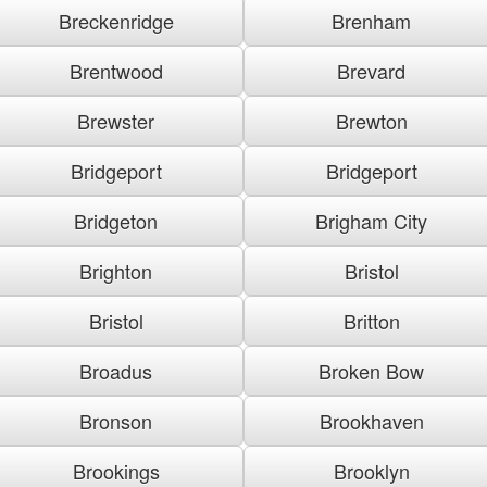
Breckenridge
Brenham
Brentwood
Brevard
Brewster
Brewton
Bridgeport
Bridgeport
Bridgeton
Brigham City
Brighton
Bristol
Bristol
Britton
Broadus
Broken Bow
Bronson
Brookhaven
Brookings
Brooklyn