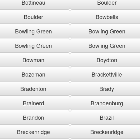
Bottineau
Boulder
Boulder
Bowbells
Bowling Green
Bowling Green
Bowling Green
Bowling Green
Bowman
Boydton
Bozeman
Brackettville
Bradenton
Brady
Brainerd
Brandenburg
Brandon
Brazil
Breckenridge
Breckenridge