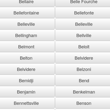
Bellaire
Belle Fourche
Bellefontaine
Bellefonte
Belleville
Belleville
Bellingham
Bellville
Belmont
Beloit
Belton
Belvidere
Belvidere
Belzoni
Bemidji
Bend
Benjamin
Benkelman
Bennettsville
Benson