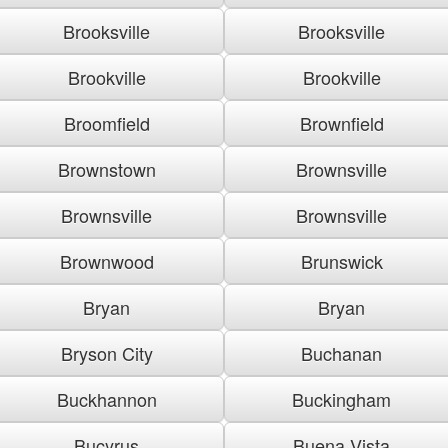
Brooksville
Brooksville
Brookville
Brookville
Broomfield
Brownfield
Brownstown
Brownsville
Brownsville
Brownsville
Brownwood
Brunswick
Bryan
Bryan
Bryson City
Buchanan
Buckhannon
Buckingham
Bucyrus
Buena Vista