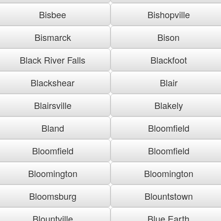
Bisbee
Bishopville
Bismarck
Bison
Black River Falls
Blackfoot
Blackshear
Blair
Blairsville
Blakely
Bland
Bloomfield
Bloomfield
Bloomfield
Bloomington
Bloomington
Bloomsburg
Blountstown
Blountville
Blue Earth