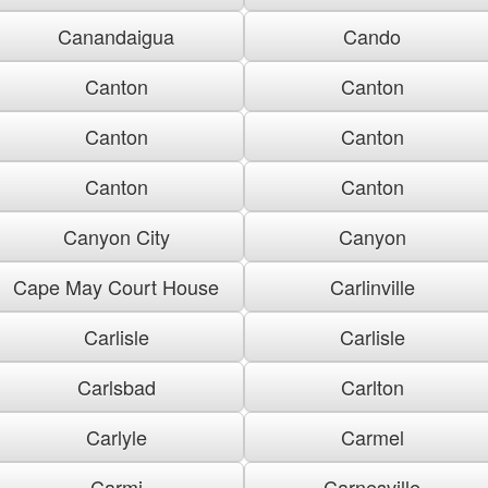
Canandaigua
Cando
Canton
Canton
Canton
Canton
Canton
Canton
Canyon City
Canyon
Cape May Court House
Carlinville
Carlisle
Carlisle
Carlsbad
Carlton
Carlyle
Carmel
Carmi
Carnesville