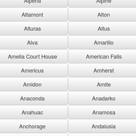
Alpena
Alpine
Altamont
Alton
Alturas
Altus
Alva
Amarillo
Amelia Court House
American Falls
Americus
Amherst
Amidon
Amite
Anaconda
Anadarko
Anahuac
Anamosa
Anchorage
Andalusia