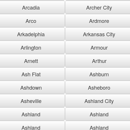
Arcadia
Archer City
Arco
Ardmore
Arkadelphia
Arkansas City
Arlington
Armour
Arnett
Arthur
Ash Flat
Ashburn
Ashdown
Asheboro
Asheville
Ashland City
Ashland
Ashland
Ashland
Ashland