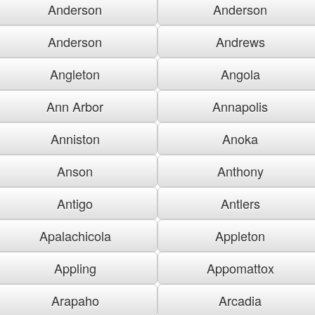
Anderson
Anderson
Anderson
Andrews
Angleton
Angola
Ann Arbor
Annapolis
Anniston
Anoka
Anson
Anthony
Antigo
Antlers
Apalachicola
Appleton
Appling
Appomattox
Arapaho
Arcadia