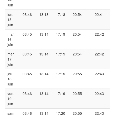
juin
lun.
03:46
13:13
17:18
20:54
22:41
15
juin
mar.
03:45
13:14
17:19
20:54
22:42
16
juin
mer.
03:45
13:14
17:19
20:54
22:42
17
juin
jeu.
03:45
13:14
17:19
20:55
22:43
18
juin
ven.
03:46
13:14
17:19
20:55
22:43
19
juin
sam.
03:46
13:14
17:20
20:55
22:43