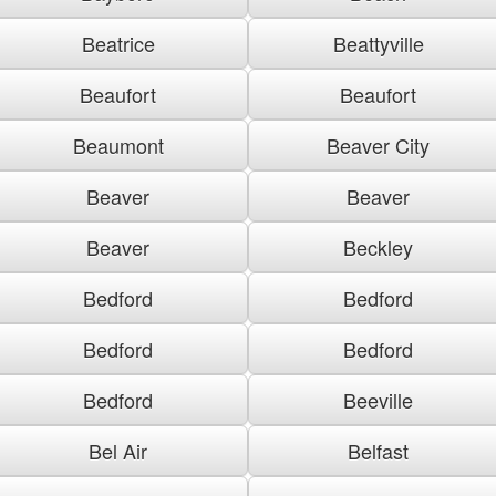
Beatrice
Beattyville
Beaufort
Beaufort
Beaumont
Beaver City
Beaver
Beaver
Beaver
Beckley
Bedford
Bedford
Bedford
Bedford
Bedford
Beeville
Bel Air
Belfast