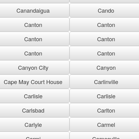
Canandaigua
Cando
Canton
Canton
Canton
Canton
Canton
Canton
Canyon City
Canyon
Cape May Court House
Carlinville
Carlisle
Carlisle
Carlsbad
Carlton
Carlyle
Carmel
Carmi
Carnesville