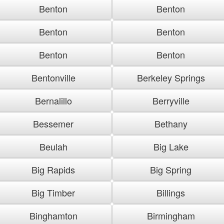
Benton
Benton
Benton
Benton
Benton
Benton
Bentonville
Berkeley Springs
Bernalillo
Berryville
Bessemer
Bethany
Beulah
Big Lake
Big Rapids
Big Spring
Big Timber
Billings
Binghamton
Birmingham