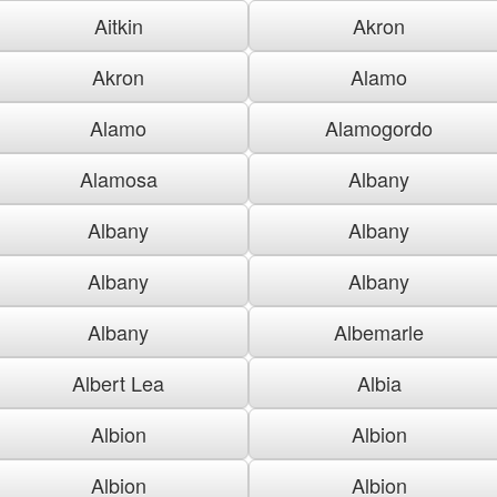
Aitkin
Akron
Akron
Alamo
Alamo
Alamogordo
Alamosa
Albany
Albany
Albany
Albany
Albany
Albany
Albemarle
Albert Lea
Albia
Albion
Albion
Albion
Albion