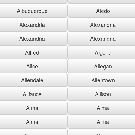
Albuquerque
Aledo
Alexandria
Alexandria
Alexandria
Alexandria
Alfred
Algona
Alice
Allegan
Allendale
Allentown
Alliance
Allison
Alma
Alma
Alma
Alma