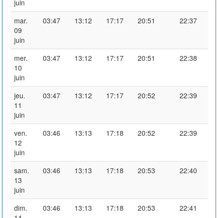
juin
mar.
03:47
13:12
17:17
20:51
22:37
09
juin
mer.
03:47
13:12
17:17
20:51
22:38
10
juin
jeu.
03:47
13:12
17:17
20:52
22:39
11
juin
ven.
03:46
13:13
17:18
20:52
22:39
12
juin
sam.
03:46
13:13
17:18
20:53
22:40
13
juin
dim.
03:46
13:13
17:18
20:53
22:41
14