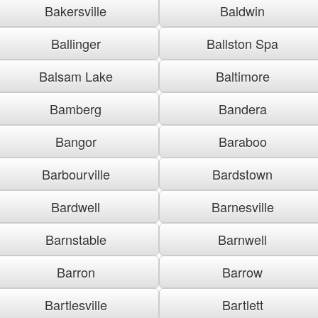
Bakersville
Baldwin
Ballinger
Ballston Spa
Balsam Lake
Baltimore
Bamberg
Bandera
Bangor
Baraboo
Barbourville
Bardstown
Bardwell
Barnesville
Barnstable
Barnwell
Barron
Barrow
Bartlesville
Bartlett