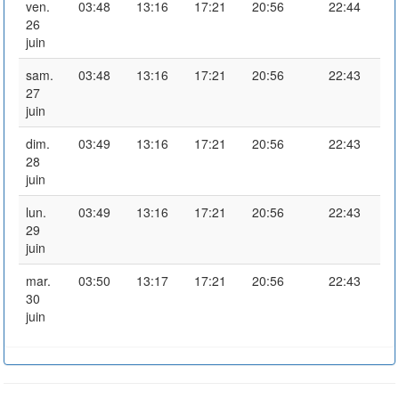
ven.
03:48
13:16
17:21
20:56
22:44
26
juin
sam.
03:48
13:16
17:21
20:56
22:43
27
juin
dim.
03:49
13:16
17:21
20:56
22:43
28
juin
lun.
03:49
13:16
17:21
20:56
22:43
29
juin
mar.
03:50
13:17
17:21
20:56
22:43
30
juin