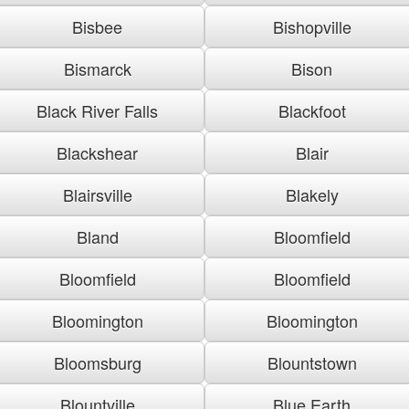
Bisbee
Bishopville
Bismarck
Bison
Black River Falls
Blackfoot
Blackshear
Blair
Blairsville
Blakely
Bland
Bloomfield
Bloomfield
Bloomfield
Bloomington
Bloomington
Bloomsburg
Blountstown
Blountville
Blue Earth