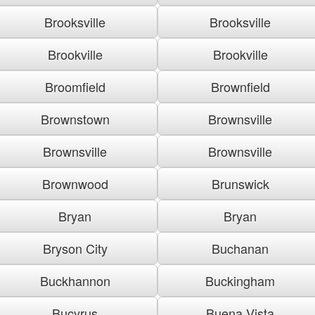
Brooksville
Brooksville
Brookville
Brookville
Broomfield
Brownfield
Brownstown
Brownsville
Brownsville
Brownsville
Brownwood
Brunswick
Bryan
Bryan
Bryson City
Buchanan
Buckhannon
Buckingham
Bucyrus
Buena Vista