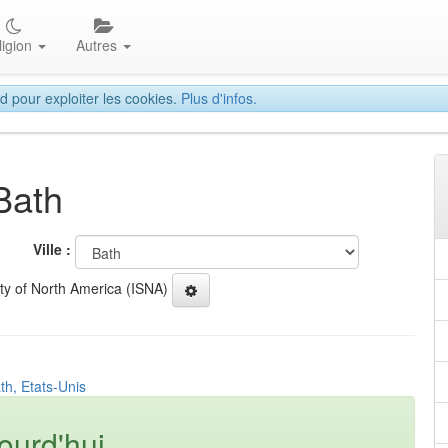
ligion
Autres
d pour exploiter les cookies.
Plus d'infos.
Bath
Ville :
ety of North America (ISNA)
th, Etats-Unis
ourd'hui