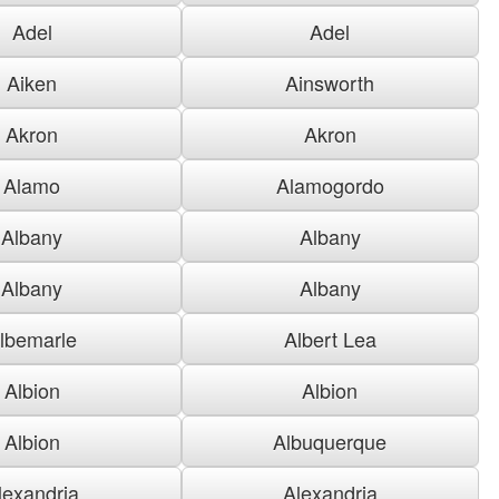
Adel
Adel
Aiken
Ainsworth
Akron
Akron
Alamo
Alamogordo
Albany
Albany
Albany
Albany
lbemarle
Albert Lea
Albion
Albion
Albion
Albuquerque
lexandria
Alexandria