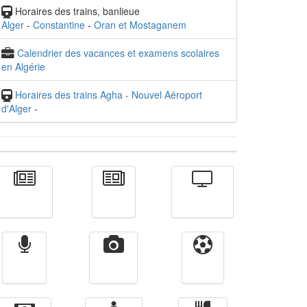
Horaires des trains, banlieue
Alger
-
Constantine
-
Oran et Mostaganem
Calendrier des vacances et examens scolaires
en Algérie
Horaires des trains Agha - Nouvel Aéroport
d'Alger
-
Actualité
الأخبار
Télévision
Radio
Vidéos
Sport