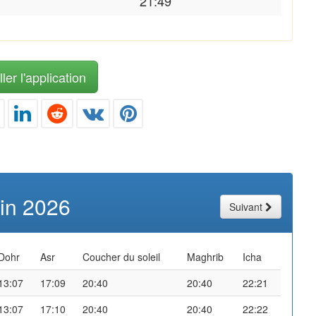
21:49
ler l'application
uin 2026
Suivant
Dohr
Asr
Coucher du soleil
Maghrib
Icha
13:07
17:09
20:40
20:40
22:21
13:07
17:10
20:40
20:40
22:22