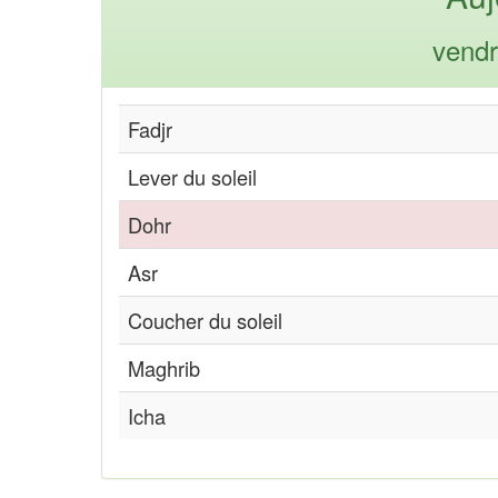
vendr
Fadjr
Lever du soleil
Dohr
Asr
Coucher du soleil
Maghrib
Icha