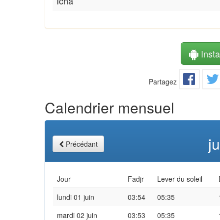
Icha
Instal
Partagez
Calendrier mensuel
j
Précédant
Jour
Fadjr
Lever du soleil
lundi 01 juin
03:54
05:35
mardi 02 juin
03:53
05:35