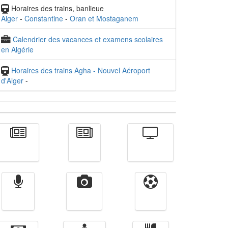
Horaires des trains, banlieue
Alger
-
Constantine
-
Oran et Mostaganem
Calendrier des vacances et examens scolaires
en Algérie
Horaires des trains Agha - Nouvel Aéroport
d'Alger
-
Actualité
الأخبار
Télévision
Radio
Vidéos
Sport