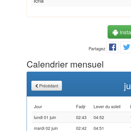
Icha
Instal
Partagez
Calendrier mensuel
j
Précédant
Jour
Fadjr
Lever du soleil
lundi 01 juin
02:43
04:52
mardi 02 juin
02:42
04:51