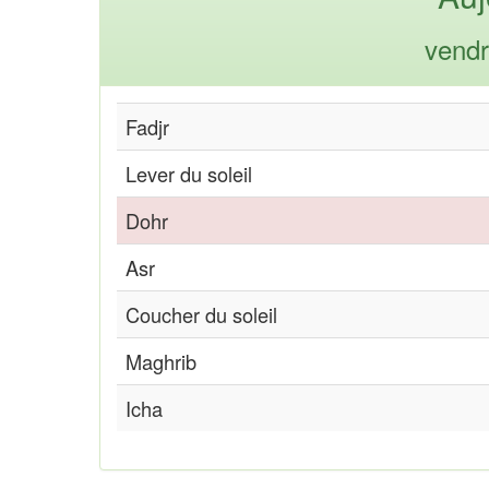
vendr
Fadjr
Lever du soleil
Dohr
Asr
Coucher du soleil
Maghrib
Icha