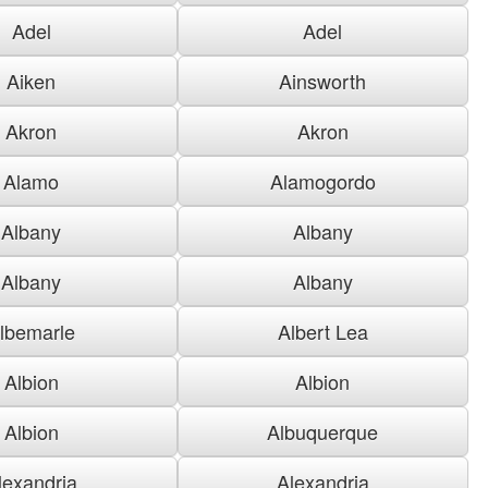
Adel
Adel
Aiken
Ainsworth
Akron
Akron
Alamo
Alamogordo
Albany
Albany
Albany
Albany
lbemarle
Albert Lea
Albion
Albion
Albion
Albuquerque
lexandria
Alexandria