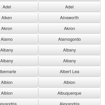
Adel
Adel
Aiken
Ainsworth
Akron
Akron
Alamo
Alamogordo
Albany
Albany
Albany
Albany
lbemarle
Albert Lea
Albion
Albion
Albion
Albuquerque
lexandria
Alexandria