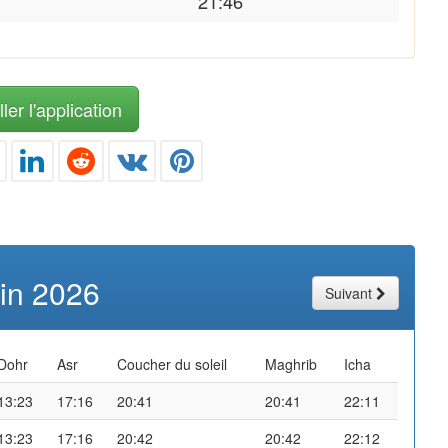
21:46
ler l'application
uin 2026
Suivant
Dohr
Asr
Coucher du soleil
Maghrib
Icha
13:23
17:16
20:41
20:41
22:11
13:23
17:16
20:42
20:42
22:12