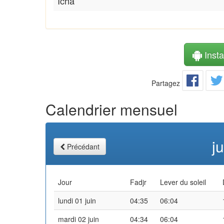
Icha
Instal
Partagez
Calendrier mensuel
j
Précédant
Jour
Fadjr
Lever du soleil
lundi 01 juin
04:35
06:04
mardi 02 juin
04:34
06:04