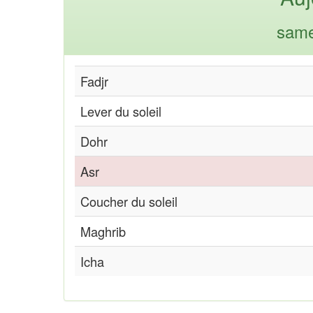
same
Fadjr
Lever du soleil
Dohr
Asr
Coucher du soleil
Maghrib
Icha