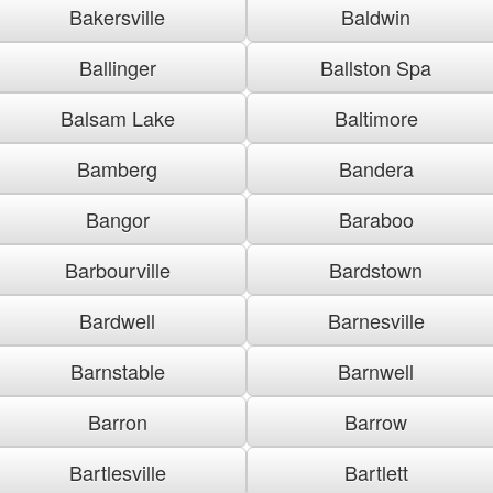
Bakersville
Baldwin
Ballinger
Ballston Spa
Balsam Lake
Baltimore
Bamberg
Bandera
Bangor
Baraboo
Barbourville
Bardstown
Bardwell
Barnesville
Barnstable
Barnwell
Barron
Barrow
Bartlesville
Bartlett