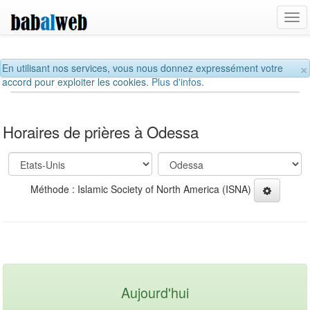
Tog
navi
×
En utilisant nos services, vous nous donnez expressément votre
accord pour exploiter les cookies.
Plus d'infos.
Horaires de prières à Odessa
Méthode : Islamic Society of North America (ISNA)
Aujourd'hui