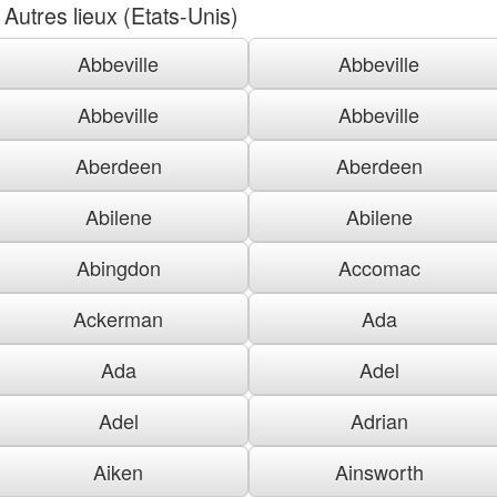
Autres lieux (Etats-Unis)
Abbeville
Abbeville
Abbeville
Abbeville
Aberdeen
Aberdeen
Abilene
Abilene
Abingdon
Accomac
Ackerman
Ada
Ada
Adel
Adel
Adrian
Aiken
Ainsworth