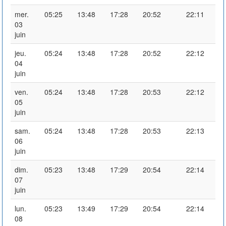
mer.
05:25
13:48
17:28
20:52
22:11
03
juin
jeu.
05:24
13:48
17:28
20:52
22:12
04
juin
ven.
05:24
13:48
17:28
20:53
22:12
05
juin
sam.
05:24
13:48
17:28
20:53
22:13
06
juin
dim.
05:23
13:48
17:29
20:54
22:14
07
juin
lun.
05:23
13:49
17:29
20:54
22:14
08