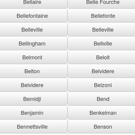
Bellaire
Belle Fourche
Bellefontaine
Bellefonte
Belleville
Belleville
Bellingham
Bellville
Belmont
Beloit
Belton
Belvidere
Belvidere
Belzoni
Bemidji
Bend
Benjamin
Benkelman
Bennettsville
Benson