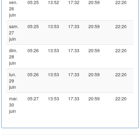
ven.
05:25
13:52
17:32
20:59
22:20
26
juin
sam.
05:25
13:53
17:33
20:59
22:20
27
juin
dim.
05:26
13:53
17:33
20:59
22:20
28
juin
lun.
05:26
13:53
17:33
20:59
22:20
29
juin
mar.
05:27
13:53
17:33
20:59
22:20
30
juin