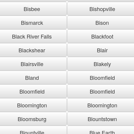
Bisbee
Bishopville
Bismarck
Bison
Black River Falls
Blackfoot
Blackshear
Blair
Blairsville
Blakely
Bland
Bloomfield
Bloomfield
Bloomfield
Bloomington
Bloomington
Bloomsburg
Blountstown
Blountville
Blue Earth