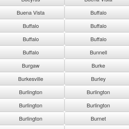
Buena Vista
Buffalo
Buffalo
Buffalo
Buffalo
Buffalo
Buffalo
Bunnell
Burgaw
Burke
Burkesville
Burley
Burlington
Burlington
Burlington
Burlington
Burlington
Burnet