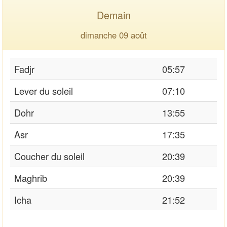
Demain
dimanche 09 août
Fadjr
05:57
Lever du soleil
07:10
Dohr
13:55
Asr
17:35
Coucher du soleil
20:39
Maghrib
20:39
Icha
21:52