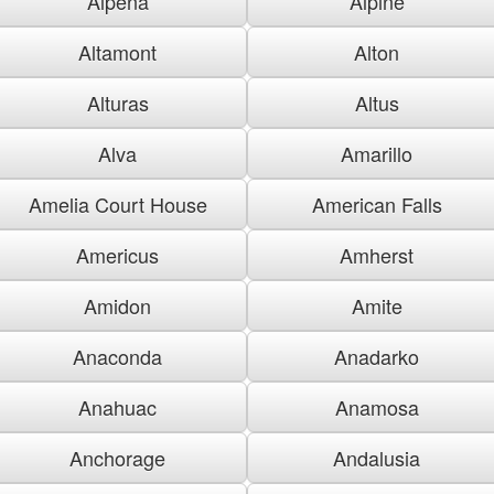
Alpena
Alpine
Altamont
Alton
Alturas
Altus
Alva
Amarillo
Amelia Court House
American Falls
Americus
Amherst
Amidon
Amite
Anaconda
Anadarko
Anahuac
Anamosa
Anchorage
Andalusia