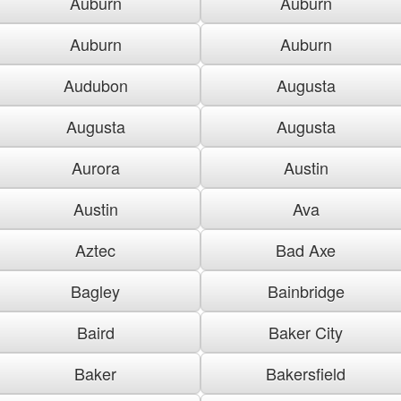
Auburn
Auburn
Auburn
Auburn
Audubon
Augusta
Augusta
Augusta
Aurora
Austin
Austin
Ava
Aztec
Bad Axe
Bagley
Bainbridge
Baird
Baker City
Baker
Bakersfield