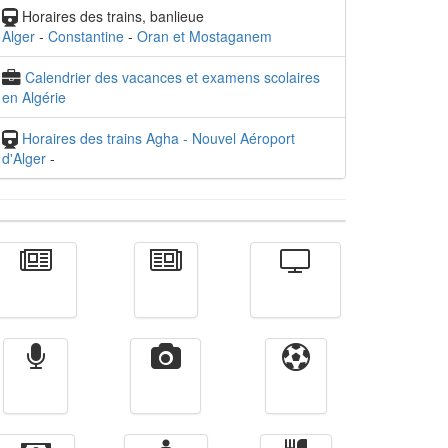
Horaires des trains, banlieue
Alger
-
Constantine
-
Oran et Mostaganem
Calendrier des vacances et examens scolaires
en Algérie
Horaires des trains Agha - Nouvel Aéroport
d'Alger
-
Actualité
الأخبار
Télévision
Radio
Vidéos
Sport