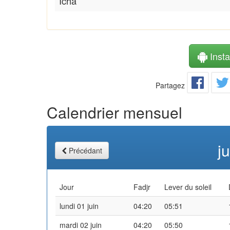
Icha
Instal
Partagez
Calendrier mensuel
j
Précédant
Jour
Fadjr
Lever du soleil
lundi 01 juin
04:20
05:51
mardi 02 juin
04:20
05:50