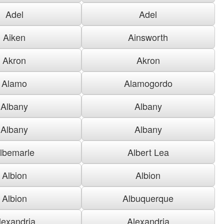
Adel
Adel
Aiken
Ainsworth
Akron
Akron
Alamo
Alamogordo
Albany
Albany
Albany
Albany
lbemarle
Albert Lea
Albion
Albion
Albion
Albuquerque
lexandria
Alexandria