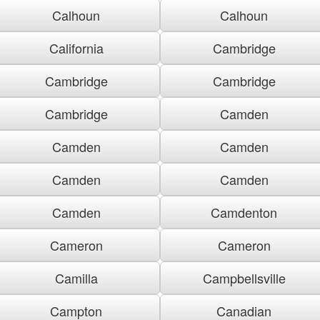
Calhoun
Calhoun
California
Cambridge
Cambridge
Cambridge
Cambridge
Camden
Camden
Camden
Camden
Camden
Camden
Camdenton
Cameron
Cameron
Camilla
Campbellsville
Campton
Canadian