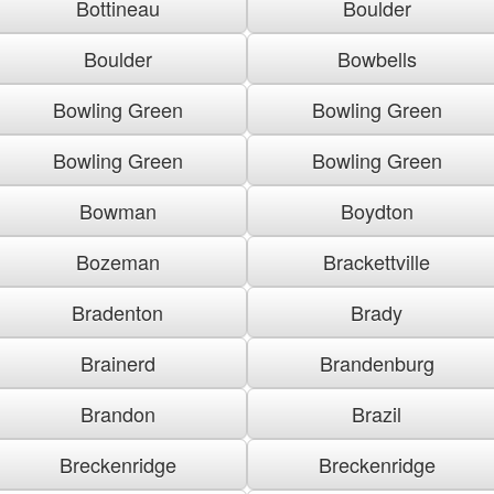
Bottineau
Boulder
Boulder
Bowbells
Bowling Green
Bowling Green
Bowling Green
Bowling Green
Bowman
Boydton
Bozeman
Brackettville
Bradenton
Brady
Brainerd
Brandenburg
Brandon
Brazil
Breckenridge
Breckenridge