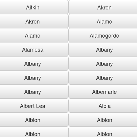
Aitkin
Akron
Akron
Alamo
Alamo
Alamogordo
Alamosa
Albany
Albany
Albany
Albany
Albany
Albany
Albemarle
Albert Lea
Albia
Albion
Albion
Albion
Albion