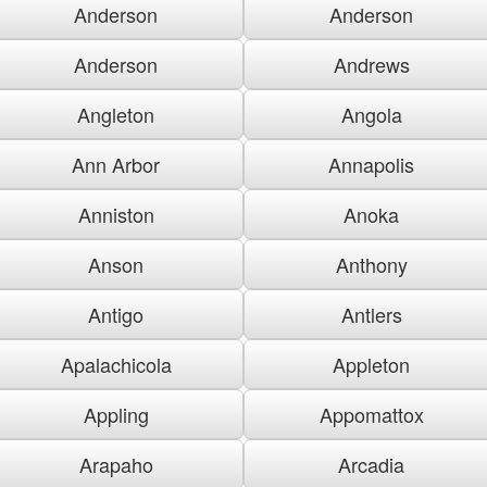
Anderson
Anderson
Anderson
Andrews
Angleton
Angola
Ann Arbor
Annapolis
Anniston
Anoka
Anson
Anthony
Antigo
Antlers
Apalachicola
Appleton
Appling
Appomattox
Arapaho
Arcadia