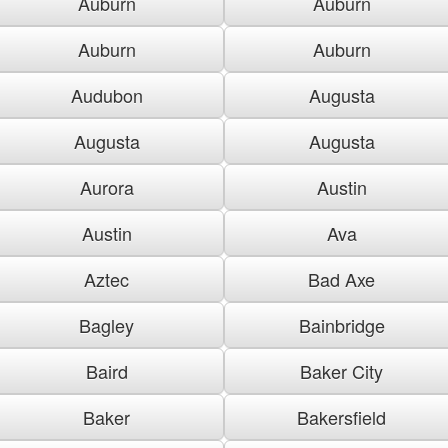
Auburn
Auburn
Auburn
Auburn
Audubon
Augusta
Augusta
Augusta
Aurora
Austin
Austin
Ava
Aztec
Bad Axe
Bagley
Bainbridge
Baird
Baker City
Baker
Bakersfield