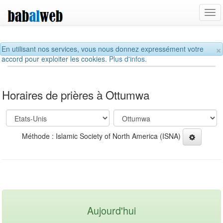
Tog
navi
×
En utilisant nos services, vous nous donnez expressément votre
accord pour exploiter les cookies.
Plus d'infos.
Horaires de prières à Ottumwa
Méthode : Islamic Society of North America (ISNA)
Aujourd'hui