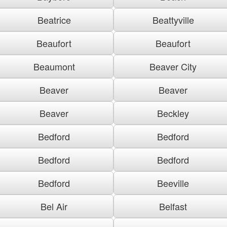
Beatrice
Beattyville
Beaufort
Beaufort
Beaumont
Beaver City
Beaver
Beaver
Beaver
Beckley
Bedford
Bedford
Bedford
Bedford
Bedford
Beeville
Bel Air
Belfast