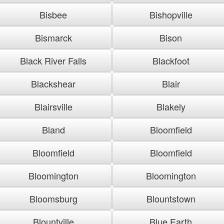
Bisbee
Bishopville
Bismarck
Bison
Black River Falls
Blackfoot
Blackshear
Blair
Blairsville
Blakely
Bland
Bloomfield
Bloomfield
Bloomfield
Bloomington
Bloomington
Bloomsburg
Blountstown
Blountville
Blue Earth