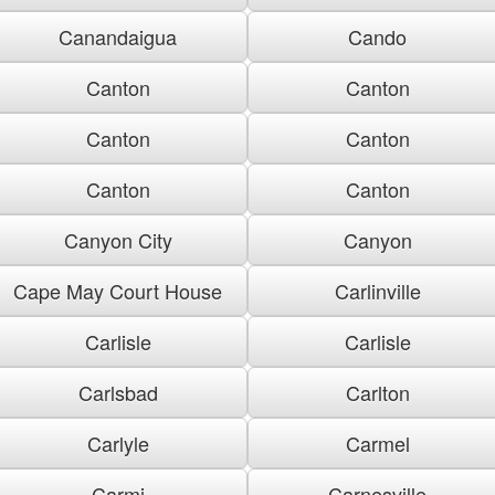
Canandaigua
Cando
Canton
Canton
Canton
Canton
Canton
Canton
Canyon City
Canyon
Cape May Court House
Carlinville
Carlisle
Carlisle
Carlsbad
Carlton
Carlyle
Carmel
Carmi
Carnesville