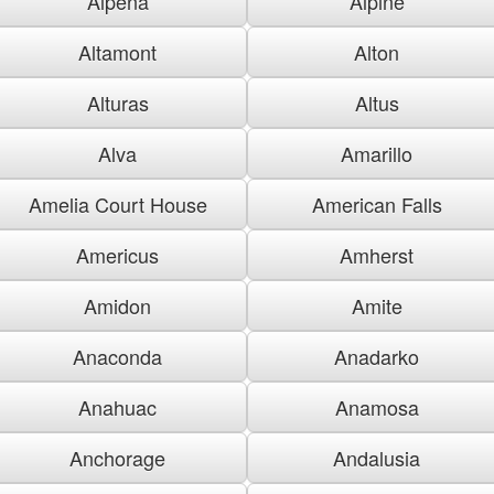
Alpena
Alpine
Altamont
Alton
Alturas
Altus
Alva
Amarillo
Amelia Court House
American Falls
Americus
Amherst
Amidon
Amite
Anaconda
Anadarko
Anahuac
Anamosa
Anchorage
Andalusia