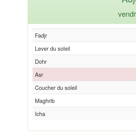
vendr
Fadjr
Lever du soleil
Dohr
Asr
Coucher du soleil
Maghrib
Icha