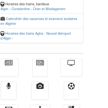
Horaires des trains, banlieue
Alger
-
Constantine
-
Oran et Mostaganem
Calendrier des vacances et examens scolaires
en Algérie
Horaires des trains Agha - Nouvel Aéroport
d'Alger
-
Actualité
الأخبار
Télévision
Radio
Vidéos
Sport