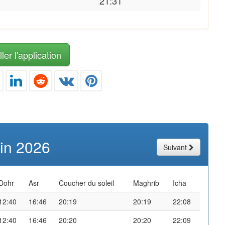
21:31
ler l'application
uin 2026
Suivant
Dohr
Asr
Coucher du soleil
Maghrib
Icha
12:40
16:46
20:19
20:19
22:08
12:40
16:46
20:20
20:20
22:09