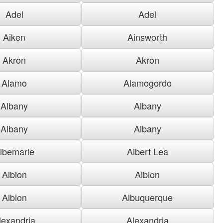
Adel
Adel
Aiken
Ainsworth
Akron
Akron
Alamo
Alamogordo
Albany
Albany
Albany
Albany
lbemarle
Albert Lea
Albion
Albion
Albion
Albuquerque
lexandria
Alexandria