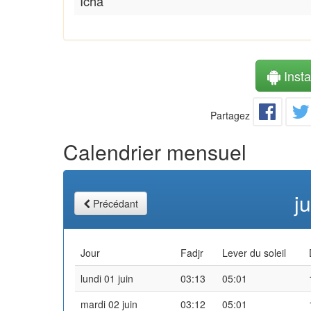
Icha
Instal
Partagez
Calendrier mensuel
j
Précédant
Jour
Fadjr
Lever du soleil
lundi 01 juin
03:13
05:01
mardi 02 juin
03:12
05:01