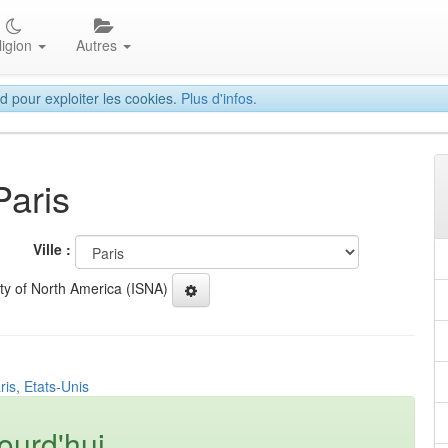
ligion
Autres
d pour exploiter les cookies.
Plus d'infos.
Paris
Ville :
ety of North America (ISNA)
ris, Etats-Unis
ourd'hui