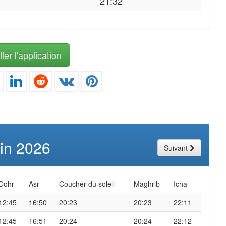
21:32
ler l'application
uin 2026
Suivant
Dohr
Asr
Coucher du soleil
Maghrib
Icha
12:45
16:50
20:23
20:23
22:11
12:45
16:51
20:24
20:24
22:12