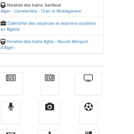
Horaires des trains, banlieue
Alger
-
Constantine
-
Oran et Mostaganem
Calendrier des vacances et examens scolaires
en Algérie
Horaires des trains Agha - Nouvel Aéroport
d'Alger
-
Actualité
الأخبار
Télévision
Radio
Vidéos
Sport