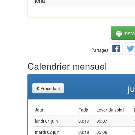
Icha
Instal
Partagez
Calendrier mensuel
j
Précédant
Jour
Fadjr
Lever du soleil
lundi 01 juin
03:19
05:07
mardi 02 juin
03:18
05:06