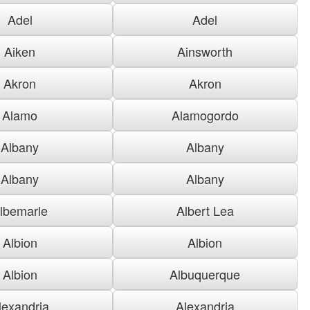
Adel
Adel
Aiken
Ainsworth
Akron
Akron
Alamo
Alamogordo
Albany
Albany
Albany
Albany
lbemarle
Albert Lea
Albion
Albion
Albion
Albuquerque
lexandria
Alexandria