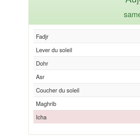
same
Fadjr
Lever du soleil
Dohr
Asr
Coucher du soleil
Maghrib
Icha