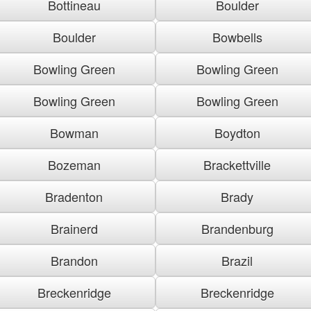
Bottineau
Boulder
Boulder
Bowbells
Bowling Green
Bowling Green
Bowling Green
Bowling Green
Bowman
Boydton
Bozeman
Brackettville
Bradenton
Brady
Brainerd
Brandenburg
Brandon
Brazil
Breckenridge
Breckenridge