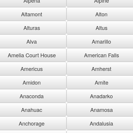
Alpena
Alpine
Altamont
Alton
Alturas
Altus
Alva
Amarillo
Amelia Court House
American Falls
Americus
Amherst
Amidon
Amite
Anaconda
Anadarko
Anahuac
Anamosa
Anchorage
Andalusia