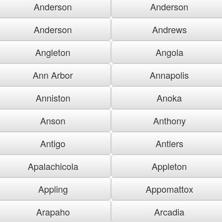
Anderson
Anderson
Anderson
Andrews
Angleton
Angola
Ann Arbor
Annapolis
Anniston
Anoka
Anson
Anthony
Antigo
Antlers
Apalachicola
Appleton
Appling
Appomattox
Arapaho
Arcadia