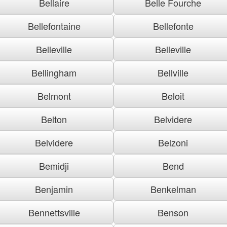
Bellaire
Belle Fourche
Bellefontaine
Bellefonte
Belleville
Belleville
Bellingham
Bellville
Belmont
Beloit
Belton
Belvidere
Belvidere
Belzoni
Bemidji
Bend
Benjamin
Benkelman
Bennettsville
Benson