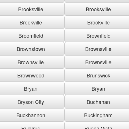
Brooksville
Brooksville
Brookville
Brookville
Broomfield
Brownfield
Brownstown
Brownsville
Brownsville
Brownsville
Brownwood
Brunswick
Bryan
Bryan
Bryson City
Buchanan
Buckhannon
Buckingham
Bucyrus
Buena Vista