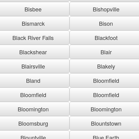
Bisbee
Bishopville
Bismarck
Bison
Black River Falls
Blackfoot
Blackshear
Blair
Blairsville
Blakely
Bland
Bloomfield
Bloomfield
Bloomfield
Bloomington
Bloomington
Bloomsburg
Blountstown
Blountville
Blue Earth