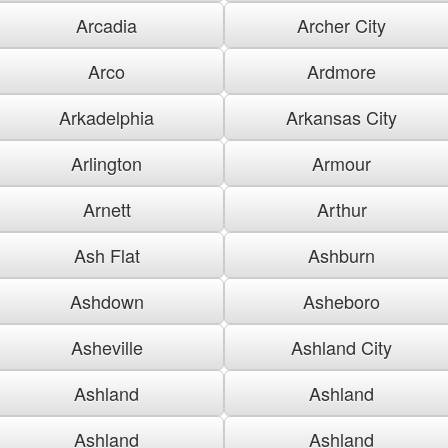
Arcadia
Archer City
Arco
Ardmore
Arkadelphia
Arkansas City
Arlington
Armour
Arnett
Arthur
Ash Flat
Ashburn
Ashdown
Asheboro
Asheville
Ashland City
Ashland
Ashland
Ashland
Ashland