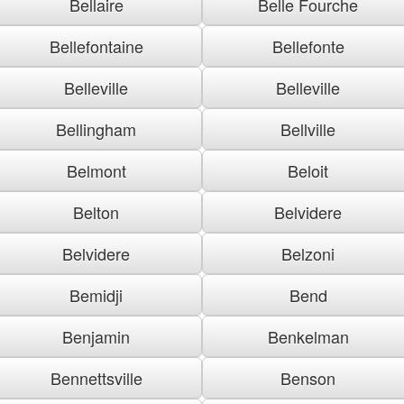
Bellaire
Belle Fourche
Bellefontaine
Bellefonte
Belleville
Belleville
Bellingham
Bellville
Belmont
Beloit
Belton
Belvidere
Belvidere
Belzoni
Bemidji
Bend
Benjamin
Benkelman
Bennettsville
Benson