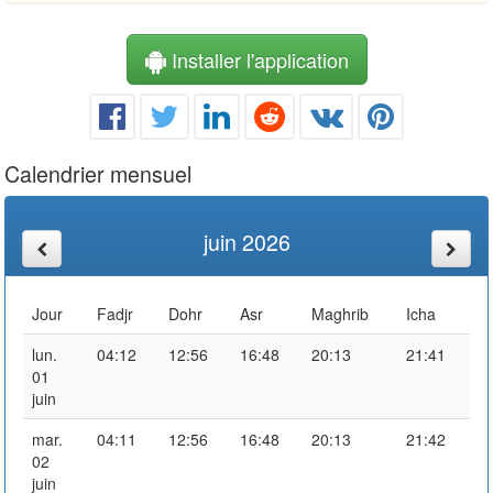
Installer l'application
Calendrier mensuel
juin 2026
Jour
Fadjr
Dohr
Asr
Maghrib
Icha
lun.
04:12
12:56
16:48
20:13
21:41
01
juin
mar.
04:11
12:56
16:48
20:13
21:42
02
juin