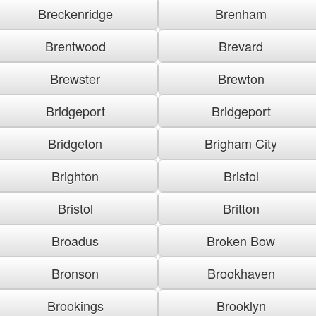
Breckenridge
Brenham
Brentwood
Brevard
Brewster
Brewton
Bridgeport
Bridgeport
Bridgeton
Brigham City
Brighton
Bristol
Bristol
Britton
Broadus
Broken Bow
Bronson
Brookhaven
Brookings
Brooklyn