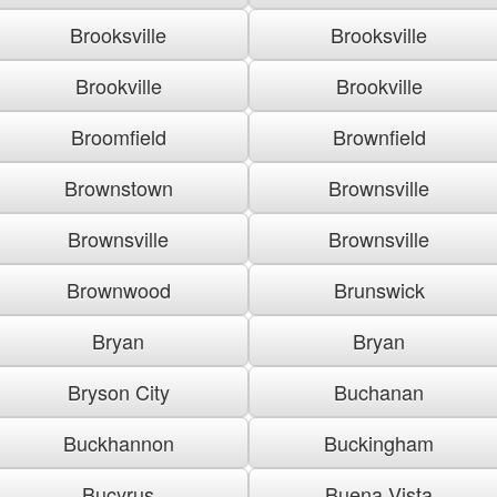
Brooksville
Brooksville
Brookville
Brookville
Broomfield
Brownfield
Brownstown
Brownsville
Brownsville
Brownsville
Brownwood
Brunswick
Bryan
Bryan
Bryson City
Buchanan
Buckhannon
Buckingham
Bucyrus
Buena Vista