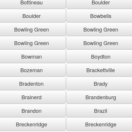
Bottineau
Boulder
Boulder
Bowbells
Bowling Green
Bowling Green
Bowling Green
Bowling Green
Bowman
Boydton
Bozeman
Brackettville
Bradenton
Brady
Brainerd
Brandenburg
Brandon
Brazil
Breckenridge
Breckenridge