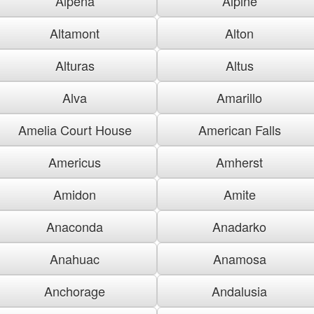
Alpena
Alpine
Altamont
Alton
Alturas
Altus
Alva
Amarillo
Amelia Court House
American Falls
Americus
Amherst
Amidon
Amite
Anaconda
Anadarko
Anahuac
Anamosa
Anchorage
Andalusia