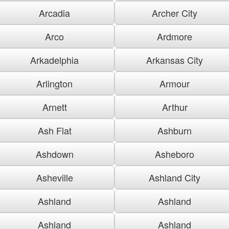
Arcadia
Archer City
Arco
Ardmore
Arkadelphia
Arkansas City
Arlington
Armour
Arnett
Arthur
Ash Flat
Ashburn
Ashdown
Asheboro
Asheville
Ashland City
Ashland
Ashland
Ashland
Ashland