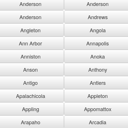
Anderson
Anderson
Anderson
Andrews
Angleton
Angola
Ann Arbor
Annapolis
Anniston
Anoka
Anson
Anthony
Antigo
Antlers
Apalachicola
Appleton
Appling
Appomattox
Arapaho
Arcadia