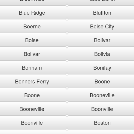
Blue Ridge
Bluffton
Boerne
Boise City
Boise
Bolivar
Bolivar
Bolivia
Bonham
Bonifay
Bonners Ferry
Boone
Boone
Booneville
Booneville
Boonville
Boonville
Boston