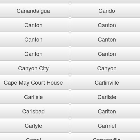
Canandaigua
Cando
Canton
Canton
Canton
Canton
Canton
Canton
Canyon City
Canyon
Cape May Court House
Carlinville
Carlisle
Carlisle
Carlsbad
Carlton
Carlyle
Carmel
Carmi
Carnesville