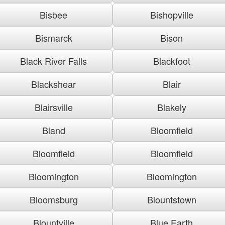
Bisbee
Bishopville
Bismarck
Bison
Black River Falls
Blackfoot
Blackshear
Blair
Blairsville
Blakely
Bland
Bloomfield
Bloomfield
Bloomfield
Bloomington
Bloomington
Bloomsburg
Blountstown
Blountville
Blue Earth