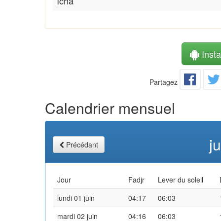
Icha
Instal
Partagez
Calendrier mensuel
j
Précédant
Jour
Fadjr
Lever du soleil
lundi 01 juin
04:17
06:03
mardi 02 juin
04:16
06:03