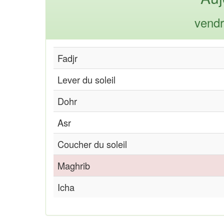
vendr
Fadjr
Lever du soleil
Dohr
Asr
Coucher du soleil
Maghrib
Icha