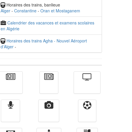
Horaires des trains, banlieue
Alger
-
Constantine
-
Oran et Mostaganem
Calendrier des vacances et examens scolaires
en Algérie
Horaires des trains Agha - Nouvel Aéroport
d'Alger
-
Actualité
الأخبار
Télévision
Radio
Vidéos
Sport