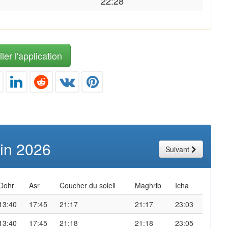
22:28
ler l'application
uin 2026
Suivant
Dohr
Asr
Coucher du soleil
Maghrib
Icha
13:40
17:45
21:17
21:17
23:03
13:40
17:45
21:18
21:18
23:05