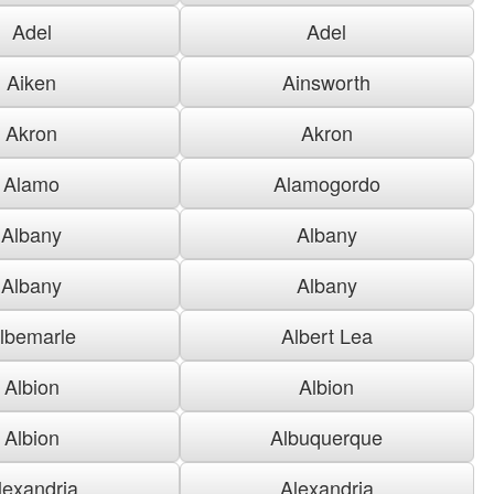
Adel
Adel
Aiken
Ainsworth
Akron
Akron
Alamo
Alamogordo
Albany
Albany
Albany
Albany
lbemarle
Albert Lea
Albion
Albion
Albion
Albuquerque
lexandria
Alexandria