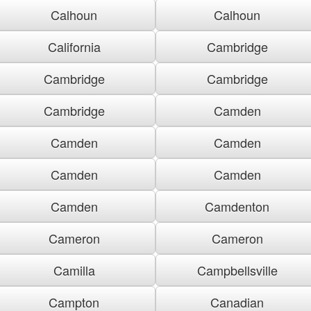
Calhoun
Calhoun
California
Cambridge
Cambridge
Cambridge
Cambridge
Camden
Camden
Camden
Camden
Camden
Camden
Camdenton
Cameron
Cameron
Camilla
Campbellsville
Campton
Canadian