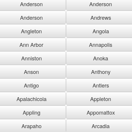
Anderson
Anderson
Anderson
Andrews
Angleton
Angola
Ann Arbor
Annapolis
Anniston
Anoka
Anson
Anthony
Antigo
Antlers
Apalachicola
Appleton
Appling
Appomattox
Arapaho
Arcadia