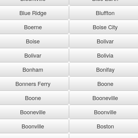
Blue Ridge
Bluffton
Boerne
Boise City
Boise
Bolivar
Bolivar
Bolivia
Bonham
Bonifay
Bonners Ferry
Boone
Boone
Booneville
Booneville
Boonville
Boonville
Boston