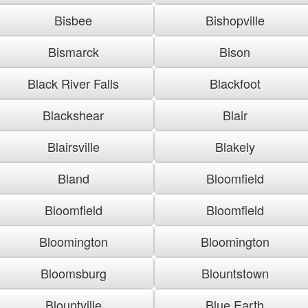
Bisbee
Bishopville
Bismarck
Bison
Black River Falls
Blackfoot
Blackshear
Blair
Blairsville
Blakely
Bland
Bloomfield
Bloomfield
Bloomfield
Bloomington
Bloomington
Bloomsburg
Blountstown
Blountville
Blue Earth