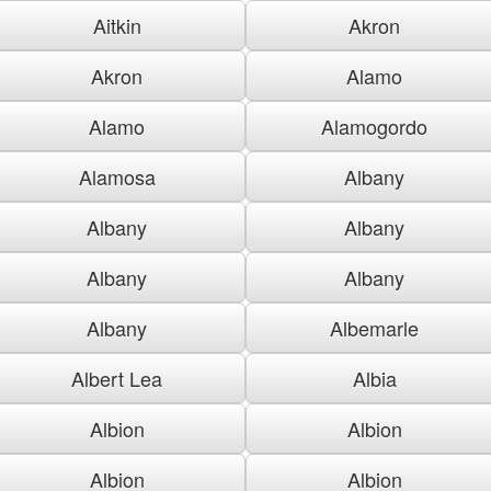
Aitkin
Akron
Akron
Alamo
Alamo
Alamogordo
Alamosa
Albany
Albany
Albany
Albany
Albany
Albany
Albemarle
Albert Lea
Albia
Albion
Albion
Albion
Albion