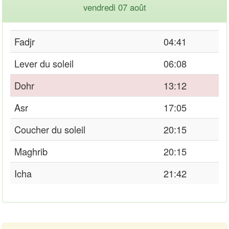
vendredi 07 août
Fadjr
04:41
Lever du soleil
06:08
Dohr
13:12
Asr
17:05
Coucher du soleil
20:15
Maghrib
20:15
Icha
21:42