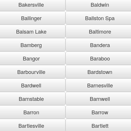
Bakersville
Baldwin
Ballinger
Ballston Spa
Balsam Lake
Baltimore
Bamberg
Bandera
Bangor
Baraboo
Barbourville
Bardstown
Bardwell
Barnesville
Barnstable
Barnwell
Barron
Barrow
Bartlesville
Bartlett