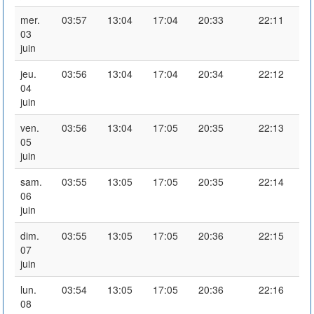
mer.
03:57
13:04
17:04
20:33
22:11
03
juin
jeu.
03:56
13:04
17:04
20:34
22:12
04
juin
ven.
03:56
13:04
17:05
20:35
22:13
05
juin
sam.
03:55
13:05
17:05
20:35
22:14
06
juin
dim.
03:55
13:05
17:05
20:36
22:15
07
juin
lun.
03:54
13:05
17:05
20:36
22:16
08