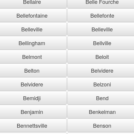
Bellaire
Belle Fourche
Bellefontaine
Bellefonte
Belleville
Belleville
Bellingham
Bellville
Belmont
Beloit
Belton
Belvidere
Belvidere
Belzoni
Bemidji
Bend
Benjamin
Benkelman
Bennettsville
Benson