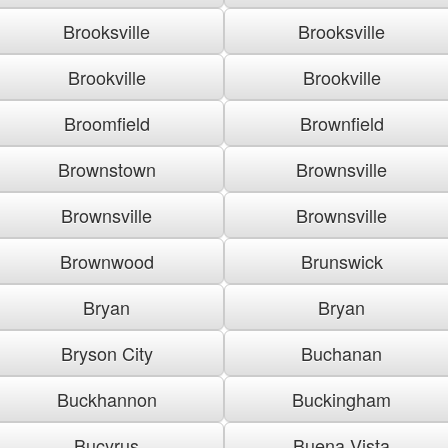
Brooksville
Brooksville
Brookville
Brookville
Broomfield
Brownfield
Brownstown
Brownsville
Brownsville
Brownsville
Brownwood
Brunswick
Bryan
Bryan
Bryson City
Buchanan
Buckhannon
Buckingham
Bucyrus
Buena Vista