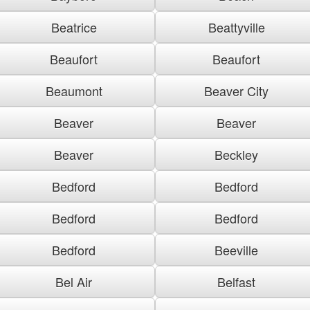
Beatrice
Beattyville
Beaufort
Beaufort
Beaumont
Beaver City
Beaver
Beaver
Beaver
Beckley
Bedford
Bedford
Bedford
Bedford
Bedford
Beeville
Bel Air
Belfast