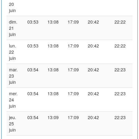
20
juin
dim.
03:53
13:08
17:09
20:42
22:22
21
juin
lun.
03:53
13:08
17:09
20:42
22:22
22
juin
mar.
03:54
13:08
17:09
20:42
22:23
23
juin
mer.
03:54
13:08
17:09
20:42
22:23
24
juin
jeu.
03:54
13:09
17:09
20:42
22:23
25
juin