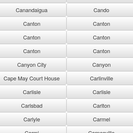
Canandaigua
Cando
Canton
Canton
Canton
Canton
Canton
Canton
Canyon City
Canyon
Cape May Court House
Carlinville
Carlisle
Carlisle
Carlsbad
Carlton
Carlyle
Carmel
Carmi
Carnesville