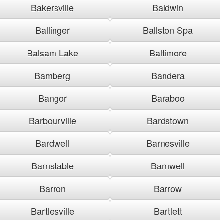
Bakersville
Baldwin
Ballinger
Ballston Spa
Balsam Lake
Baltimore
Bamberg
Bandera
Bangor
Baraboo
Barbourville
Bardstown
Bardwell
Barnesville
Barnstable
Barnwell
Barron
Barrow
Bartlesville
Bartlett