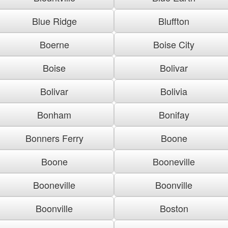
Blue Ridge
Bluffton
Boerne
Boise City
Boise
Bolivar
Bolivar
Bolivia
Bonham
Bonifay
Bonners Ferry
Boone
Boone
Booneville
Booneville
Boonville
Boonville
Boston