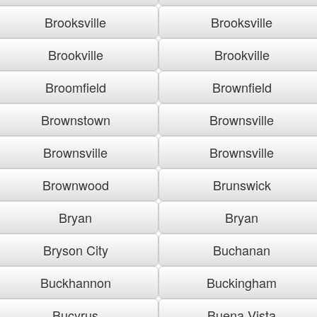
Brooksville
Brooksville
Brookville
Brookville
Broomfield
Brownfield
Brownstown
Brownsville
Brownsville
Brownsville
Brownwood
Brunswick
Bryan
Bryan
Bryson City
Buchanan
Buckhannon
Buckingham
Bucyrus
Buena Vista