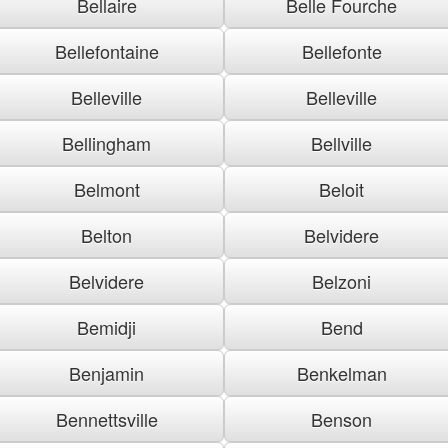
Bellaire
Belle Fourche
Bellefontaine
Bellefonte
Belleville
Belleville
Bellingham
Bellville
Belmont
Beloit
Belton
Belvidere
Belvidere
Belzoni
Bemidji
Bend
Benjamin
Benkelman
Bennettsville
Benson