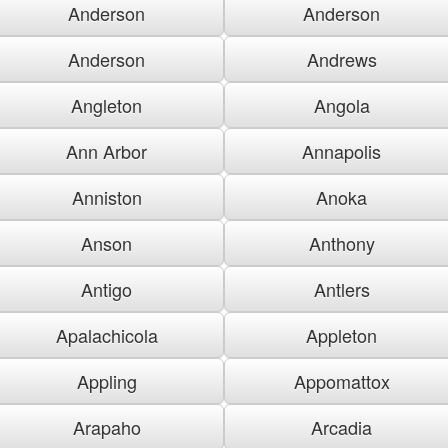
Anderson
Anderson
Anderson
Andrews
Angleton
Angola
Ann Arbor
Annapolis
Anniston
Anoka
Anson
Anthony
Antigo
Antlers
Apalachicola
Appleton
Appling
Appomattox
Arapaho
Arcadia