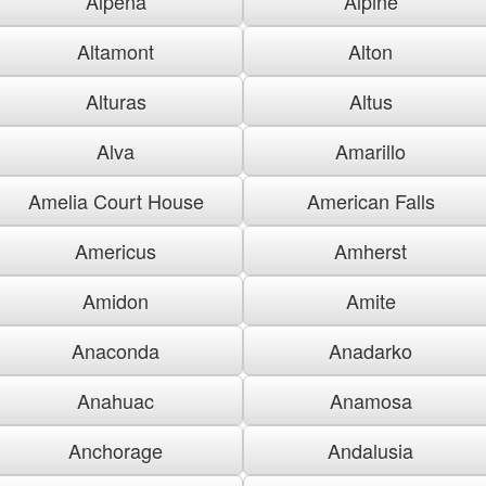
Alpena
Alpine
Altamont
Alton
Alturas
Altus
Alva
Amarillo
Amelia Court House
American Falls
Americus
Amherst
Amidon
Amite
Anaconda
Anadarko
Anahuac
Anamosa
Anchorage
Andalusia