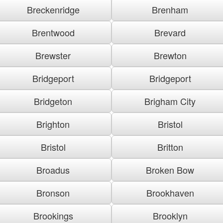
Breckenridge
Brenham
Brentwood
Brevard
Brewster
Brewton
Bridgeport
Bridgeport
Bridgeton
Brigham City
Brighton
Bristol
Bristol
Britton
Broadus
Broken Bow
Bronson
Brookhaven
Brookings
Brooklyn