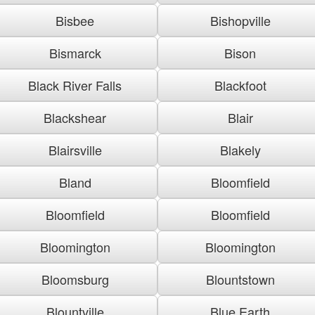
Bisbee
Bishopville
Bismarck
Bison
Black River Falls
Blackfoot
Blackshear
Blair
Blairsville
Blakely
Bland
Bloomfield
Bloomfield
Bloomfield
Bloomington
Bloomington
Bloomsburg
Blountstown
Blountville
Blue Earth