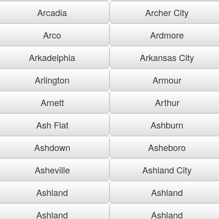
Arcadia
Archer City
Arco
Ardmore
Arkadelphia
Arkansas City
Arlington
Armour
Arnett
Arthur
Ash Flat
Ashburn
Ashdown
Asheboro
Asheville
Ashland City
Ashland
Ashland
Ashland
Ashland