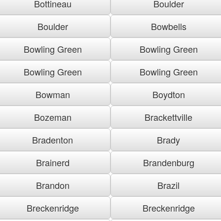
Bottineau
Boulder
Boulder
Bowbells
Bowling Green
Bowling Green
Bowling Green
Bowling Green
Bowman
Boydton
Bozeman
Brackettville
Bradenton
Brady
Brainerd
Brandenburg
Brandon
Brazil
Breckenridge
Breckenridge