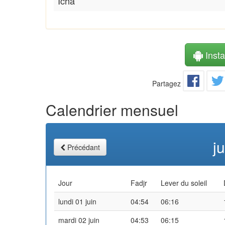
Icha
Instal
Partagez
Calendrier mensuel
j
Précédant
Jour
Fadjr
Lever du soleil
lundi 01 juin
04:54
06:16
mardi 02 juin
04:53
06:15