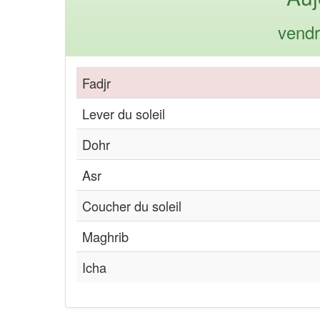
vendr
Fadjr
Lever du soleil
Dohr
Asr
Coucher du soleil
Maghrib
Icha