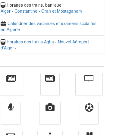
Horaires des trains, banlieue
Alger
-
Constantine
-
Oran et Mostaganem
Calendrier des vacances et examens scolaires
en Algérie
Horaires des trains Agha - Nouvel Aéroport
d'Alger
-
Actualité
الأخبار
Télévision
Radio
Vidéos
Sport