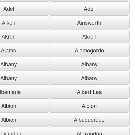
Adel
Adel
Aiken
Ainsworth
Akron
Akron
Alamo
Alamogordo
Albany
Albany
Albany
Albany
lbemarle
Albert Lea
Albion
Albion
Albion
Albuquerque
lexandria
Alexandria