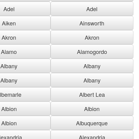
Adel
Adel
Aiken
Ainsworth
Akron
Akron
Alamo
Alamogordo
Albany
Albany
Albany
Albany
lbemarle
Albert Lea
Albion
Albion
Albion
Albuquerque
lexandria
Alexandria