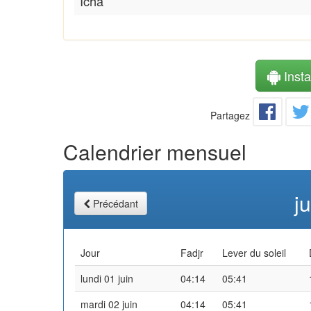
Icha
Instal
Partagez
Calendrier mensuel
j
Précédant
Jour
Fadjr
Lever du soleil
lundi 01 juin
04:14
05:41
mardi 02 juin
04:14
05:41