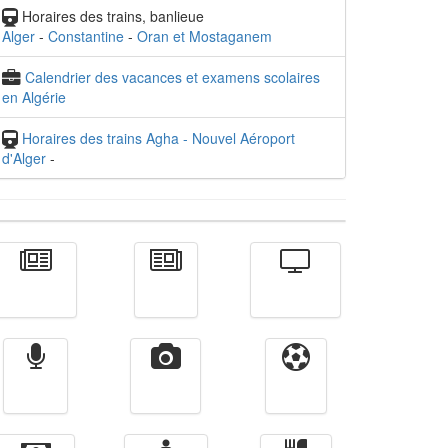
Horaires des trains, banlieue
Alger
-
Constantine
-
Oran et Mostaganem
Calendrier des vacances et examens scolaires
en Algérie
Horaires des trains Agha - Nouvel Aéroport
d'Alger
-
Actualité
الأخبار
Télévision
Radio
Vidéos
Sport