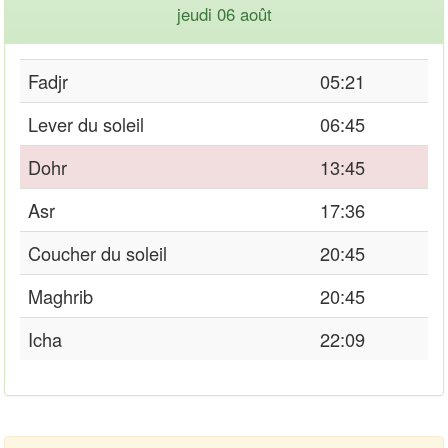
jeudi 06 août
Fadjr
05:21
Lever du soleil
06:45
Dohr
13:45
Asr
17:36
Coucher du soleil
20:45
Maghrib
20:45
Icha
22:09