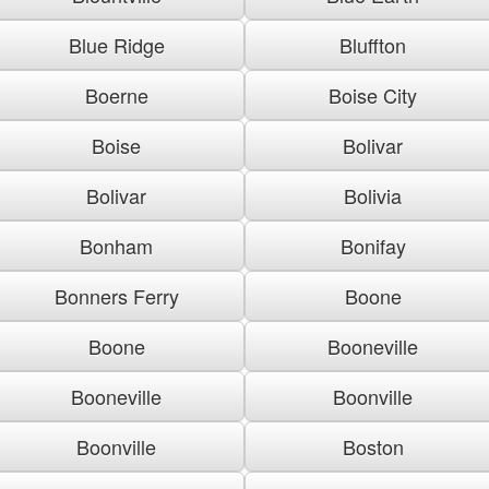
Blue Ridge
Bluffton
Boerne
Boise City
Boise
Bolivar
Bolivar
Bolivia
Bonham
Bonifay
Bonners Ferry
Boone
Boone
Booneville
Booneville
Boonville
Boonville
Boston