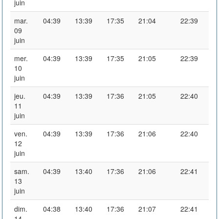
juin
mar.
04:39
13:39
17:35
21:04
22:39
09
juin
mer.
04:39
13:39
17:35
21:05
22:39
10
juin
jeu.
04:39
13:39
17:36
21:05
22:40
11
juin
ven.
04:39
13:39
17:36
21:06
22:40
12
juin
sam.
04:39
13:40
17:36
21:06
22:41
13
juin
dim.
04:38
13:40
17:36
21:07
22:41
14