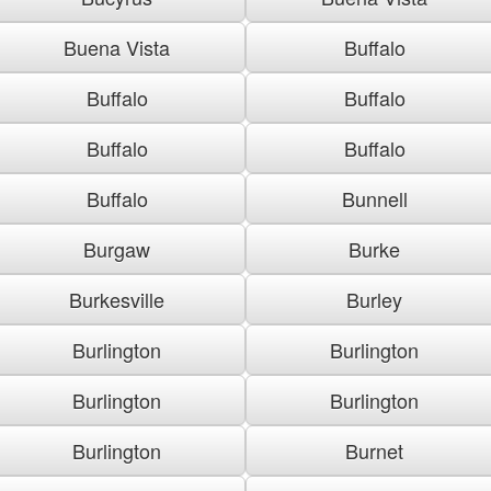
Buena Vista
Buffalo
Buffalo
Buffalo
Buffalo
Buffalo
Buffalo
Bunnell
Burgaw
Burke
Burkesville
Burley
Burlington
Burlington
Burlington
Burlington
Burlington
Burnet