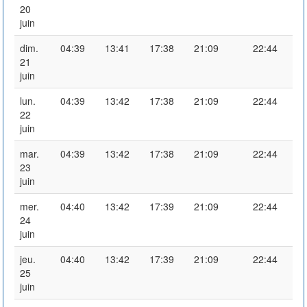
20
juin
dim.
04:39
13:41
17:38
21:09
22:44
21
juin
lun.
04:39
13:42
17:38
21:09
22:44
22
juin
mar.
04:39
13:42
17:38
21:09
22:44
23
juin
mer.
04:40
13:42
17:39
21:09
22:44
24
juin
jeu.
04:40
13:42
17:39
21:09
22:44
25
juin