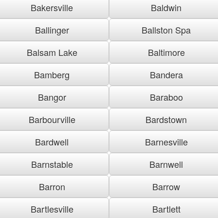
Bakersville
Baldwin
Ballinger
Ballston Spa
Balsam Lake
Baltimore
Bamberg
Bandera
Bangor
Baraboo
Barbourville
Bardstown
Bardwell
Barnesville
Barnstable
Barnwell
Barron
Barrow
Bartlesville
Bartlett