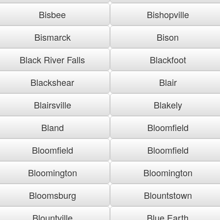
Bisbee
Bishopville
Bismarck
Bison
Black River Falls
Blackfoot
Blackshear
Blair
Blairsville
Blakely
Bland
Bloomfield
Bloomfield
Bloomfield
Bloomington
Bloomington
Bloomsburg
Blountstown
Blountville
Blue Earth