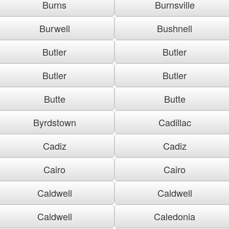
Burns
Burnsville
Burwell
Bushnell
Butler
Butler
Butler
Butler
Butte
Butte
Byrdstown
Cadillac
Cadiz
Cadiz
Cairo
Cairo
Caldwell
Caldwell
Caldwell
Caledonia