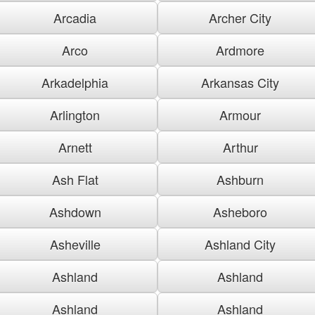
Arcadia
Archer City
Arco
Ardmore
Arkadelphia
Arkansas City
Arlington
Armour
Arnett
Arthur
Ash Flat
Ashburn
Ashdown
Asheboro
Asheville
Ashland City
Ashland
Ashland
Ashland
Ashland