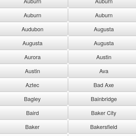
Auburn
Auburn
Auburn
Auburn
Audubon
Augusta
Augusta
Augusta
Aurora
Austin
Austin
Ava
Aztec
Bad Axe
Bagley
Bainbridge
Baird
Baker City
Baker
Bakersfield