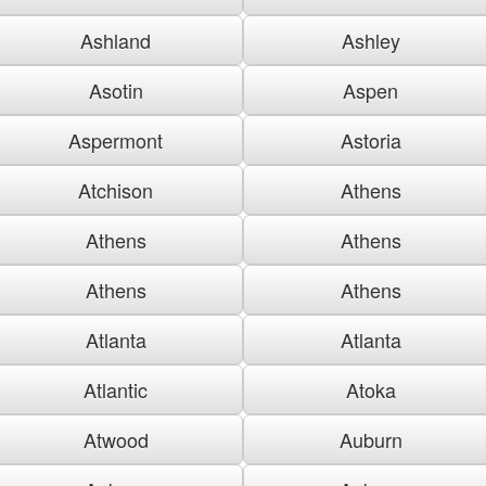
Ashland
Ashley
Asotin
Aspen
Aspermont
Astoria
Atchison
Athens
Athens
Athens
Athens
Athens
Atlanta
Atlanta
Atlantic
Atoka
Atwood
Auburn