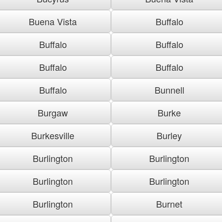
Buena Vista
Buffalo
Buffalo
Buffalo
Buffalo
Buffalo
Buffalo
Bunnell
Burgaw
Burke
Burkesville
Burley
Burlington
Burlington
Burlington
Burlington
Burlington
Burnet