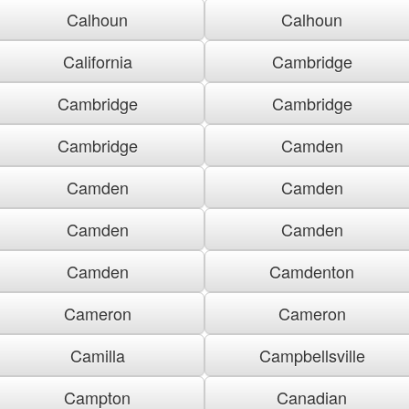
Calhoun
Calhoun
California
Cambridge
Cambridge
Cambridge
Cambridge
Camden
Camden
Camden
Camden
Camden
Camden
Camdenton
Cameron
Cameron
Camilla
Campbellsville
Campton
Canadian