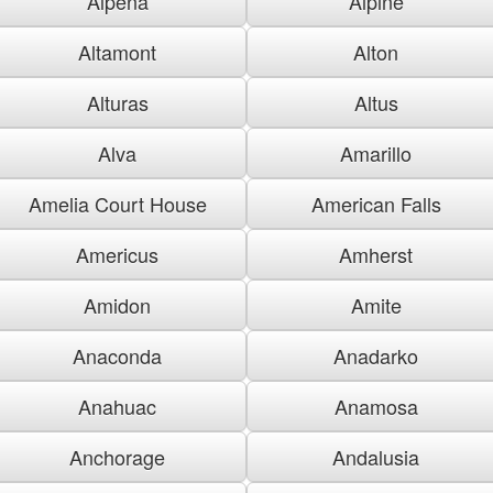
Alpena
Alpine
Altamont
Alton
Alturas
Altus
Alva
Amarillo
Amelia Court House
American Falls
Americus
Amherst
Amidon
Amite
Anaconda
Anadarko
Anahuac
Anamosa
Anchorage
Andalusia