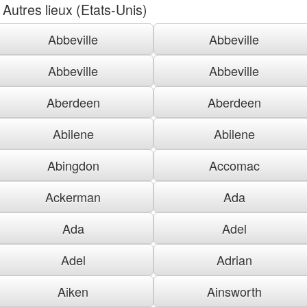
Autres lieux (Etats-Unis)
Abbeville
Abbeville
Abbeville
Abbeville
Aberdeen
Aberdeen
Abilene
Abilene
Abingdon
Accomac
Ackerman
Ada
Ada
Adel
Adel
Adrian
Aiken
Ainsworth