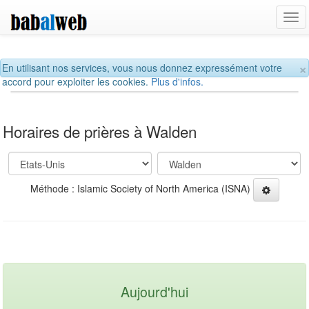
Tog
navi
×
En utilisant nos services, vous nous donnez expressément votre
accord pour exploiter les cookies.
Plus d'infos.
Horaires de prières à Walden
Méthode : Islamic Society of North America (ISNA)
Aujourd'hui