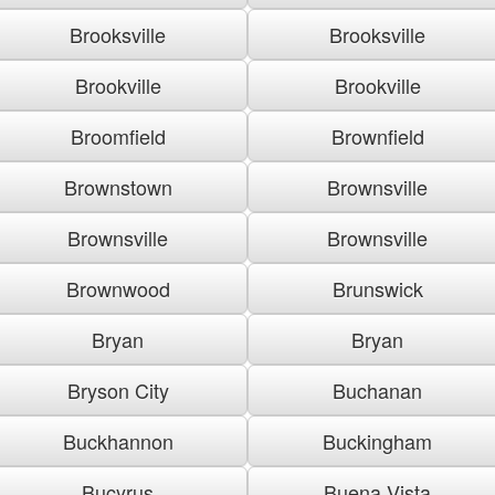
Brooksville
Brooksville
Brookville
Brookville
Broomfield
Brownfield
Brownstown
Brownsville
Brownsville
Brownsville
Brownwood
Brunswick
Bryan
Bryan
Bryson City
Buchanan
Buckhannon
Buckingham
Bucyrus
Buena Vista