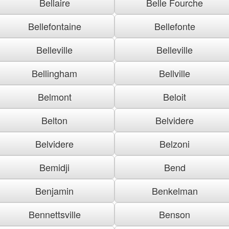
Bellaire
Belle Fourche
Bellefontaine
Bellefonte
Belleville
Belleville
Bellingham
Bellville
Belmont
Beloit
Belton
Belvidere
Belvidere
Belzoni
Bemidji
Bend
Benjamin
Benkelman
Bennettsville
Benson