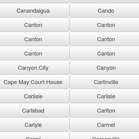
Canandaigua
Cando
Canton
Canton
Canton
Canton
Canton
Canton
Canyon City
Canyon
Cape May Court House
Carlinville
Carlisle
Carlisle
Carlsbad
Carlton
Carlyle
Carmel
Carmi
Carnesville