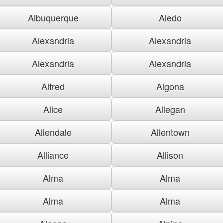
Albuquerque
Aledo
Alexandria
Alexandria
Alexandria
Alexandria
Alfred
Algona
Alice
Allegan
Allendale
Allentown
Alliance
Allison
Alma
Alma
Alma
Alma