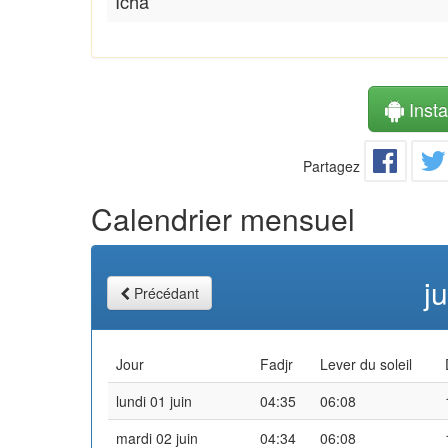
Icha
Instal
Partagez
Calendrier mensuel
j
Précédant
Jour
Fadjr
Lever du soleil
lundi 01 juin
04:35
06:08
mardi 02 juin
04:34
06:08