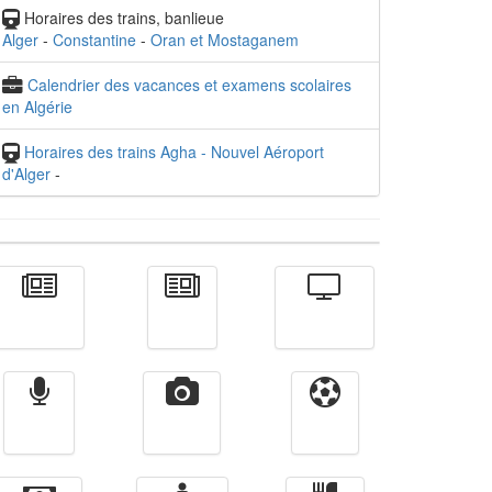
Horaires des trains, banlieue
Alger
-
Constantine
-
Oran et Mostaganem
Calendrier des vacances et examens scolaires
en Algérie
Horaires des trains Agha - Nouvel Aéroport
d'Alger
-
Actualité
الأخبار
Télévision
Radio
Vidéos
Sport