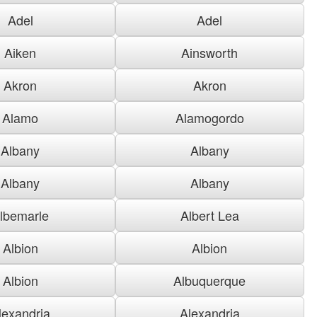
Adel
Adel
Aiken
Ainsworth
Akron
Akron
Alamo
Alamogordo
Albany
Albany
Albany
Albany
lbemarle
Albert Lea
Albion
Albion
Albion
Albuquerque
lexandria
Alexandria