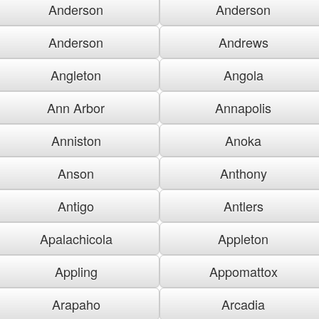
Anderson
Anderson
Anderson
Andrews
Angleton
Angola
Ann Arbor
Annapolis
Anniston
Anoka
Anson
Anthony
Antigo
Antlers
Apalachicola
Appleton
Appling
Appomattox
Arapaho
Arcadia