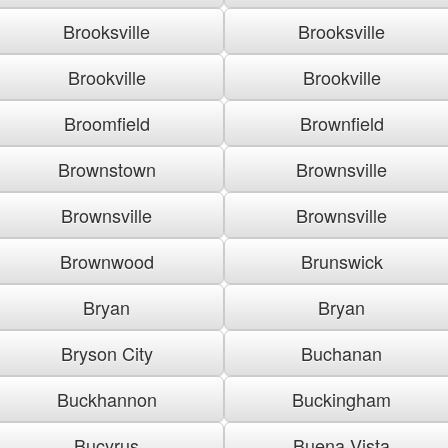
Brooksville
Brooksville
Brookville
Brookville
Broomfield
Brownfield
Brownstown
Brownsville
Brownsville
Brownsville
Brownwood
Brunswick
Bryan
Bryan
Bryson City
Buchanan
Buckhannon
Buckingham
Bucyrus
Buena Vista