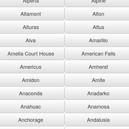
Alpena
Alpine
Altamont
Alton
Alturas
Altus
Alva
Amarillo
Amelia Court House
American Falls
Americus
Amherst
Amidon
Amite
Anaconda
Anadarko
Anahuac
Anamosa
Anchorage
Andalusia