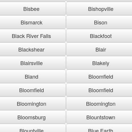
Bisbee
Bishopville
Bismarck
Bison
Black River Falls
Blackfoot
Blackshear
Blair
Blairsville
Blakely
Bland
Bloomfield
Bloomfield
Bloomfield
Bloomington
Bloomington
Bloomsburg
Blountstown
Blountville
Blue Earth