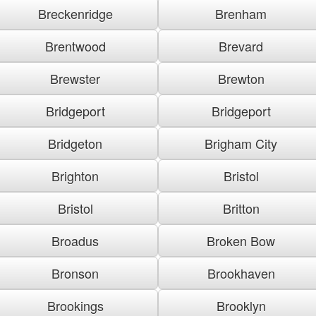
Breckenridge
Brenham
Brentwood
Brevard
Brewster
Brewton
Bridgeport
Bridgeport
Bridgeton
Brigham City
Brighton
Bristol
Bristol
Britton
Broadus
Broken Bow
Bronson
Brookhaven
Brookings
Brooklyn