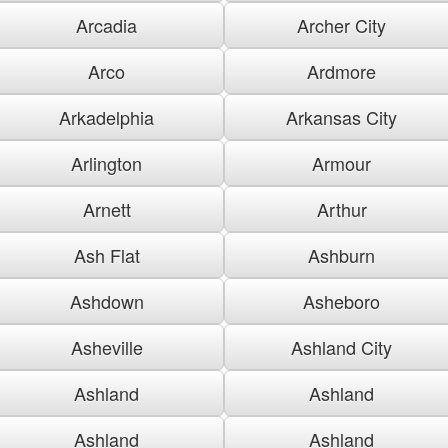
Arcadia
Archer City
Arco
Ardmore
Arkadelphia
Arkansas City
Arlington
Armour
Arnett
Arthur
Ash Flat
Ashburn
Ashdown
Asheboro
Asheville
Ashland City
Ashland
Ashland
Ashland
Ashland