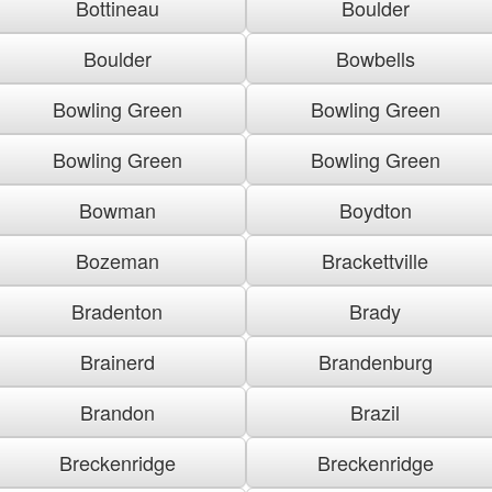
Bottineau
Boulder
Boulder
Bowbells
Bowling Green
Bowling Green
Bowling Green
Bowling Green
Bowman
Boydton
Bozeman
Brackettville
Bradenton
Brady
Brainerd
Brandenburg
Brandon
Brazil
Breckenridge
Breckenridge