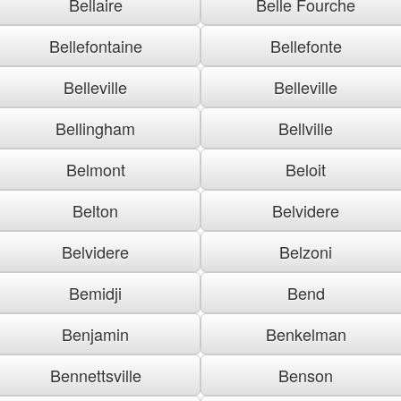
Bellaire
Belle Fourche
Bellefontaine
Bellefonte
Belleville
Belleville
Bellingham
Bellville
Belmont
Beloit
Belton
Belvidere
Belvidere
Belzoni
Bemidji
Bend
Benjamin
Benkelman
Bennettsville
Benson