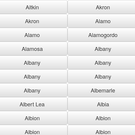
Aitkin
Akron
Akron
Alamo
Alamo
Alamogordo
Alamosa
Albany
Albany
Albany
Albany
Albany
Albany
Albemarle
Albert Lea
Albia
Albion
Albion
Albion
Albion