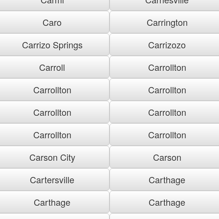
Caro
Carrington
Carrizo Springs
Carrizozo
Carroll
Carrollton
Carrollton
Carrollton
Carrollton
Carrollton
Carrollton
Carrollton
Carson City
Carson
Cartersville
Carthage
Carthage
Carthage