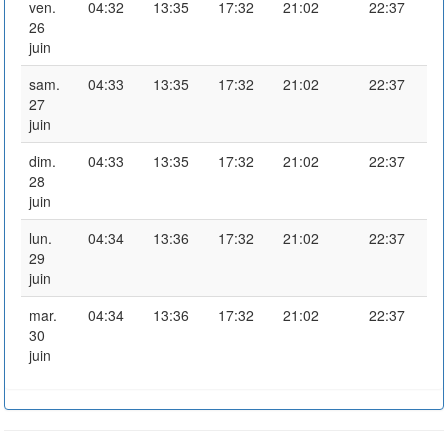
ven.
04:32
13:35
17:32
21:02
22:37
26
juin
sam.
04:33
13:35
17:32
21:02
22:37
27
juin
dim.
04:33
13:35
17:32
21:02
22:37
28
juin
lun.
04:34
13:36
17:32
21:02
22:37
29
juin
mar.
04:34
13:36
17:32
21:02
22:37
30
juin