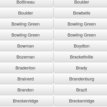
Bottineau
Boulder
Boulder
Bowbells
Bowling Green
Bowling Green
Bowling Green
Bowling Green
Bowman
Boydton
Bozeman
Brackettville
Bradenton
Brady
Brainerd
Brandenburg
Brandon
Brazil
Breckenridge
Breckenridge