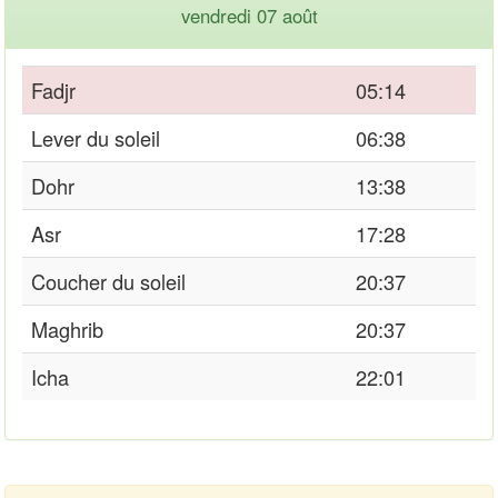
vendredi 07 août
Fadjr
05:14
Lever du soleil
06:38
Dohr
13:38
Asr
17:28
Coucher du soleil
20:37
Maghrib
20:37
Icha
22:01