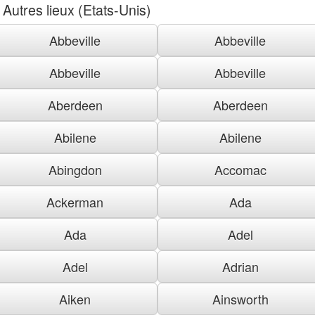
Autres lieux (Etats-Unis)
Abbeville
Abbeville
Abbeville
Abbeville
Aberdeen
Aberdeen
Abilene
Abilene
Abingdon
Accomac
Ackerman
Ada
Ada
Adel
Adel
Adrian
Aiken
Ainsworth