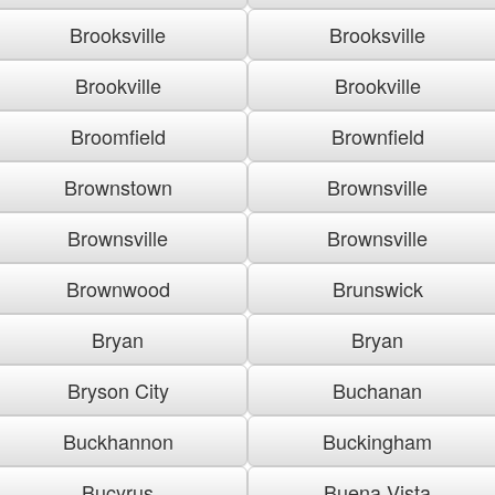
Brooksville
Brooksville
Brookville
Brookville
Broomfield
Brownfield
Brownstown
Brownsville
Brownsville
Brownsville
Brownwood
Brunswick
Bryan
Bryan
Bryson City
Buchanan
Buckhannon
Buckingham
Bucyrus
Buena Vista