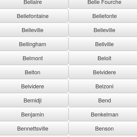
Bellaire
Belle Fourche
Bellefontaine
Bellefonte
Belleville
Belleville
Bellingham
Bellville
Belmont
Beloit
Belton
Belvidere
Belvidere
Belzoni
Bemidji
Bend
Benjamin
Benkelman
Bennettsville
Benson