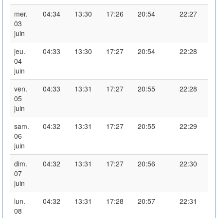
mer.
04:34
13:30
17:26
20:54
22:27
03
juin
jeu.
04:33
13:30
17:27
20:54
22:28
04
juin
ven.
04:33
13:31
17:27
20:55
22:28
05
juin
sam.
04:32
13:31
17:27
20:55
22:29
06
juin
dim.
04:32
13:31
17:27
20:56
22:30
07
juin
lun.
04:32
13:31
17:28
20:57
22:31
08