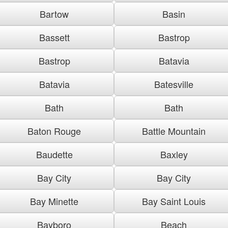
Bartow
Basin
Bassett
Bastrop
Bastrop
Batavia
Batavia
Batesville
Bath
Bath
Baton Rouge
Battle Mountain
Baudette
Baxley
Bay City
Bay City
Bay Minette
Bay Saint Louis
Bayboro
Beach