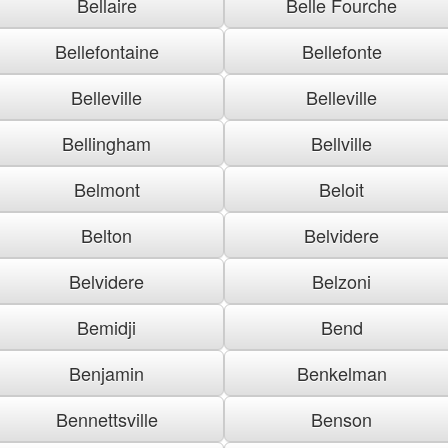
Bellaire
Belle Fourche
Bellefontaine
Bellefonte
Belleville
Belleville
Bellingham
Bellville
Belmont
Beloit
Belton
Belvidere
Belvidere
Belzoni
Bemidji
Bend
Benjamin
Benkelman
Bennettsville
Benson