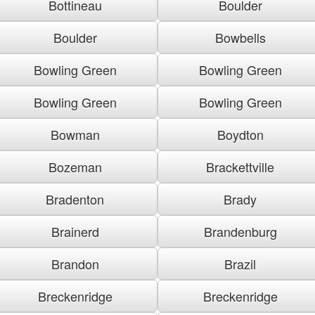
Bottineau
Boulder
Boulder
Bowbells
Bowling Green
Bowling Green
Bowling Green
Bowling Green
Bowman
Boydton
Bozeman
Brackettville
Bradenton
Brady
Brainerd
Brandenburg
Brandon
Brazil
Breckenridge
Breckenridge