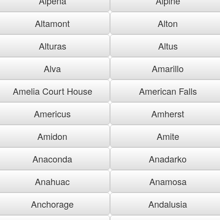
Alpena
Alpine
Altamont
Alton
Alturas
Altus
Alva
Amarillo
Amelia Court House
American Falls
Americus
Amherst
Amidon
Amite
Anaconda
Anadarko
Anahuac
Anamosa
Anchorage
Andalusia