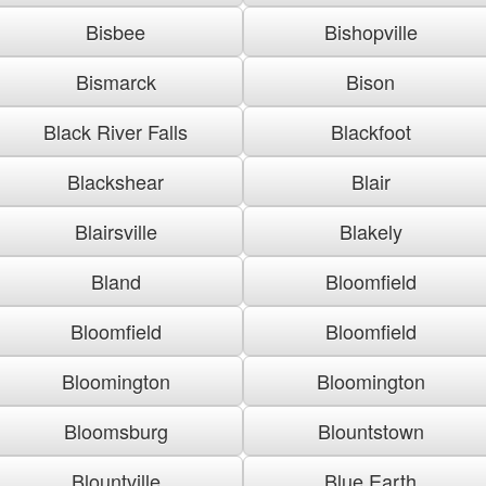
Bisbee
Bishopville
Bismarck
Bison
Black River Falls
Blackfoot
Blackshear
Blair
Blairsville
Blakely
Bland
Bloomfield
Bloomfield
Bloomfield
Bloomington
Bloomington
Bloomsburg
Blountstown
Blountville
Blue Earth