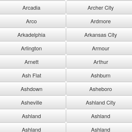
Arcadia
Archer City
Arco
Ardmore
Arkadelphia
Arkansas City
Arlington
Armour
Arnett
Arthur
Ash Flat
Ashburn
Ashdown
Asheboro
Asheville
Ashland City
Ashland
Ashland
Ashland
Ashland