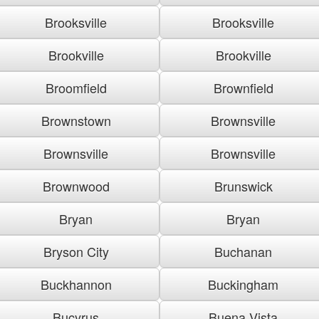
Brooksville
Brooksville
Brookville
Brookville
Broomfield
Brownfield
Brownstown
Brownsville
Brownsville
Brownsville
Brownwood
Brunswick
Bryan
Bryan
Bryson City
Buchanan
Buckhannon
Buckingham
Bucyrus
Buena Vista