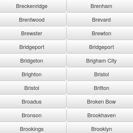
Breckenridge
Brenham
Brentwood
Brevard
Brewster
Brewton
Bridgeport
Bridgeport
Bridgeton
Brigham City
Brighton
Bristol
Bristol
Britton
Broadus
Broken Bow
Bronson
Brookhaven
Brookings
Brooklyn