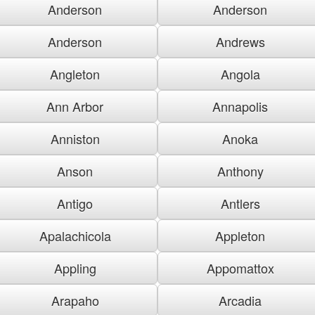
Anderson
Anderson
Anderson
Andrews
Angleton
Angola
Ann Arbor
Annapolis
Anniston
Anoka
Anson
Anthony
Antigo
Antlers
Apalachicola
Appleton
Appling
Appomattox
Arapaho
Arcadia