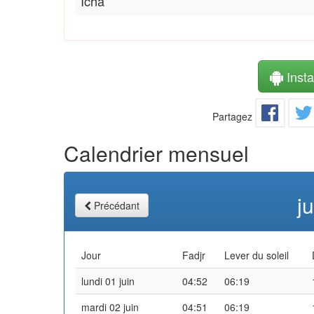
Icha
Instal
Partagez
Calendrier mensuel
j
Précédant
Jour
Fadjr
Lever du soleil
lundi 01 juin
04:52
06:19
mardi 02 juin
04:51
06:19