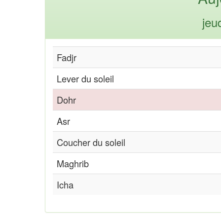
jeu
Fadjr
Lever du soleil
Dohr
Asr
Coucher du soleil
Maghrib
Icha