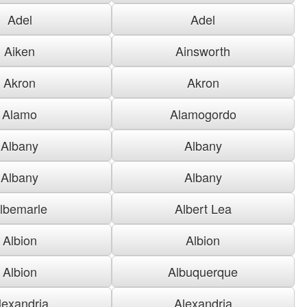
Adel
Adel
Aiken
Ainsworth
Akron
Akron
Alamo
Alamogordo
Albany
Albany
Albany
Albany
lbemarle
Albert Lea
Albion
Albion
Albion
Albuquerque
lexandria
Alexandria