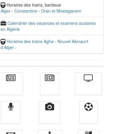
Horaires des trains, banlieue
Alger
-
Constantine
-
Oran et Mostaganem
Calendrier des vacances et examens scolaires
en Algérie
Horaires des trains Agha - Nouvel Aéroport
d'Alger
-
Actualité
الأخبار
Télévision
Radio
Vidéos
Sport