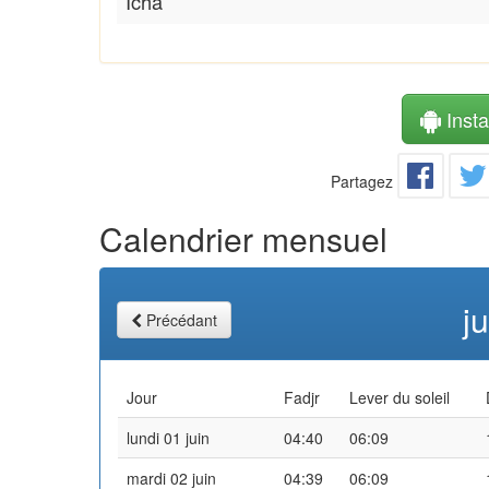
Icha
Instal
Partagez
Calendrier mensuel
j
Précédant
Jour
Fadjr
Lever du soleil
lundi 01 juin
04:40
06:09
mardi 02 juin
04:39
06:09