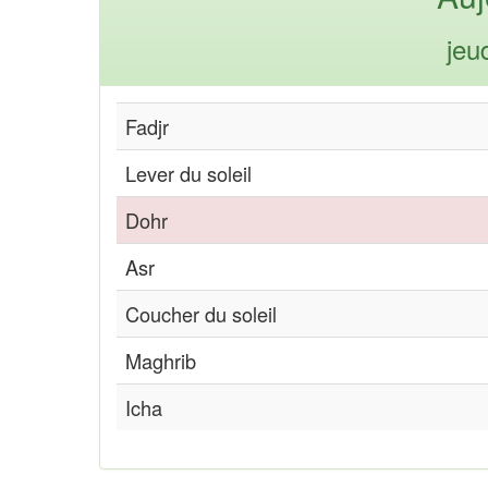
jeu
Fadjr
Lever du soleil
Dohr
Asr
Coucher du soleil
Maghrib
Icha