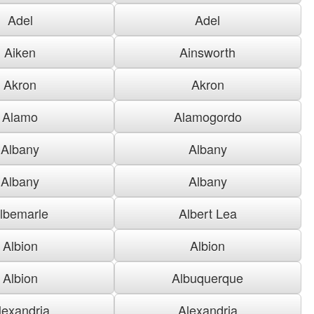
Adel
Adel
Aiken
Ainsworth
Akron
Akron
Alamo
Alamogordo
Albany
Albany
Albany
Albany
lbemarle
Albert Lea
Albion
Albion
Albion
Albuquerque
lexandria
Alexandria