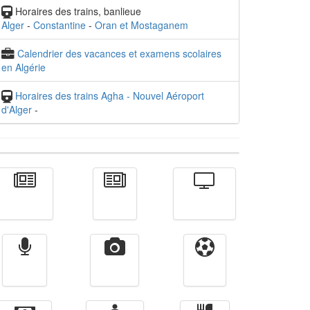
Horaires des trains, banlieue
Alger
-
Constantine
-
Oran et Mostaganem
Calendrier des vacances et examens scolaires
en Algérie
Horaires des trains Agha - Nouvel Aéroport
d'Alger
-
Actualité
الأخبار
Télévision
Radio
Vidéos
Sport