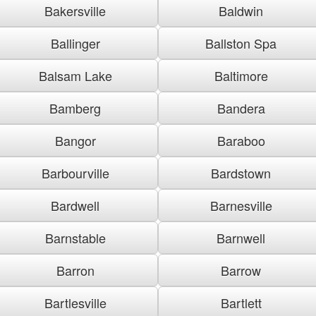
Bakersville
Baldwin
Ballinger
Ballston Spa
Balsam Lake
Baltimore
Bamberg
Bandera
Bangor
Baraboo
Barbourville
Bardstown
Bardwell
Barnesville
Barnstable
Barnwell
Barron
Barrow
Bartlesville
Bartlett