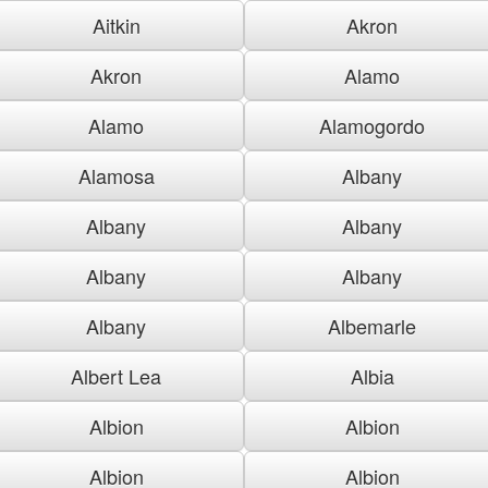
Aitkin
Akron
Akron
Alamo
Alamo
Alamogordo
Alamosa
Albany
Albany
Albany
Albany
Albany
Albany
Albemarle
Albert Lea
Albia
Albion
Albion
Albion
Albion