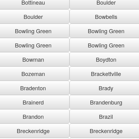
Bottineau
Boulder
Boulder
Bowbells
Bowling Green
Bowling Green
Bowling Green
Bowling Green
Bowman
Boydton
Bozeman
Brackettville
Bradenton
Brady
Brainerd
Brandenburg
Brandon
Brazil
Breckenridge
Breckenridge