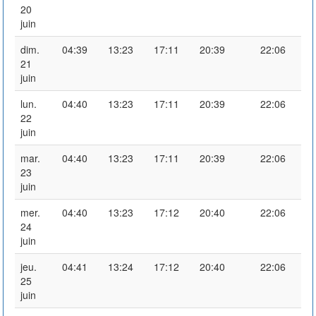
20
juin
dim.
04:39
13:23
17:11
20:39
22:06
21
juin
lun.
04:40
13:23
17:11
20:39
22:06
22
juin
mar.
04:40
13:23
17:11
20:39
22:06
23
juin
mer.
04:40
13:23
17:12
20:40
22:06
24
juin
jeu.
04:41
13:24
17:12
20:40
22:06
25
juin