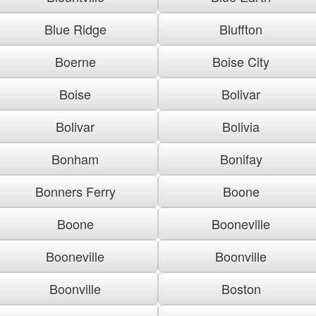
Blue Ridge
Bluffton
Boerne
Boise City
Boise
Bolivar
Bolivar
Bolivia
Bonham
Bonifay
Bonners Ferry
Boone
Boone
Booneville
Booneville
Boonville
Boonville
Boston