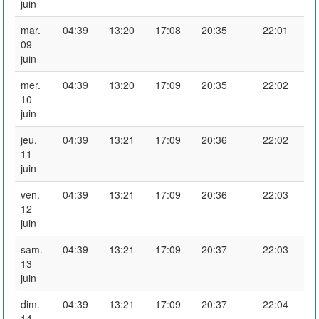
juin
mar.
04:39
13:20
17:08
20:35
22:01
09
juin
mer.
04:39
13:20
17:09
20:35
22:02
10
juin
jeu.
04:39
13:21
17:09
20:36
22:02
11
juin
ven.
04:39
13:21
17:09
20:36
22:03
12
juin
sam.
04:39
13:21
17:09
20:37
22:03
13
juin
dim.
04:39
13:21
17:09
20:37
22:04
14