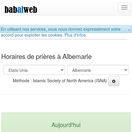
Tog
navi
×
En utilisant nos services, vous nous donnez expressément votre
accord pour exploiter les cookies.
Plus d'infos.
Horaires de prières à Albemarle
Méthode : Islamic Society of North America (ISNA)
Aujourd'hui