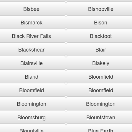
Bisbee
Bishopville
Bismarck
Bison
Black River Falls
Blackfoot
Blackshear
Blair
Blairsville
Blakely
Bland
Bloomfield
Bloomfield
Bloomfield
Bloomington
Bloomington
Bloomsburg
Blountstown
Blountville
Blue Earth