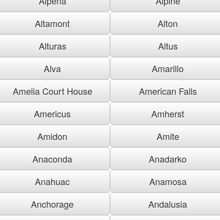
Alpena
Alpine
Altamont
Alton
Alturas
Altus
Alva
Amarillo
Amelia Court House
American Falls
Americus
Amherst
Amidon
Amite
Anaconda
Anadarko
Anahuac
Anamosa
Anchorage
Andalusia