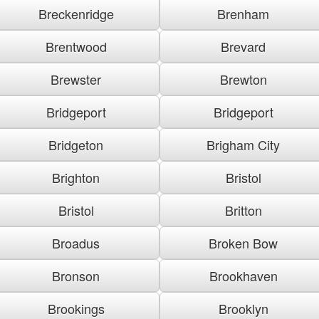
Breckenridge
Brenham
Brentwood
Brevard
Brewster
Brewton
Bridgeport
Bridgeport
Bridgeton
Brigham City
Brighton
Bristol
Bristol
Britton
Broadus
Broken Bow
Bronson
Brookhaven
Brookings
Brooklyn