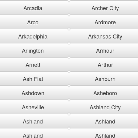
Arcadia
Archer City
Arco
Ardmore
Arkadelphia
Arkansas City
Arlington
Armour
Arnett
Arthur
Ash Flat
Ashburn
Ashdown
Asheboro
Asheville
Ashland City
Ashland
Ashland
Ashland
Ashland