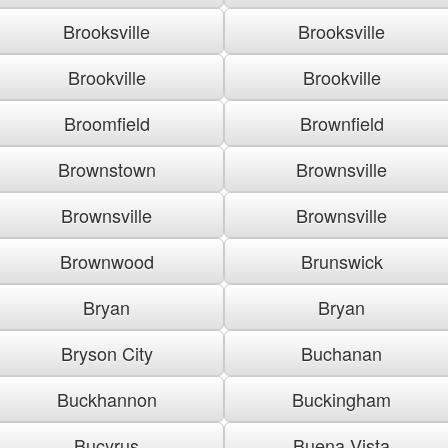
Brooksville
Brooksville
Brookville
Brookville
Broomfield
Brownfield
Brownstown
Brownsville
Brownsville
Brownsville
Brownwood
Brunswick
Bryan
Bryan
Bryson City
Buchanan
Buckhannon
Buckingham
Bucyrus
Buena Vista