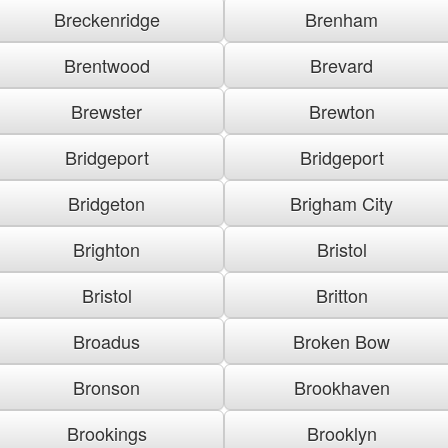
Breckenridge
Brenham
Brentwood
Brevard
Brewster
Brewton
Bridgeport
Bridgeport
Bridgeton
Brigham City
Brighton
Bristol
Bristol
Britton
Broadus
Broken Bow
Bronson
Brookhaven
Brookings
Brooklyn