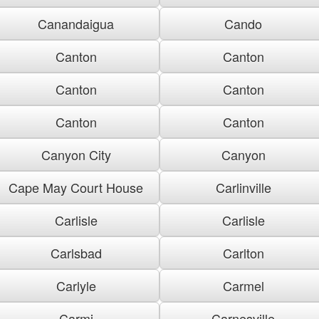
Canandaigua
Cando
Canton
Canton
Canton
Canton
Canton
Canton
Canyon City
Canyon
Cape May Court House
Carlinville
Carlisle
Carlisle
Carlsbad
Carlton
Carlyle
Carmel
Carmi
Carnesville