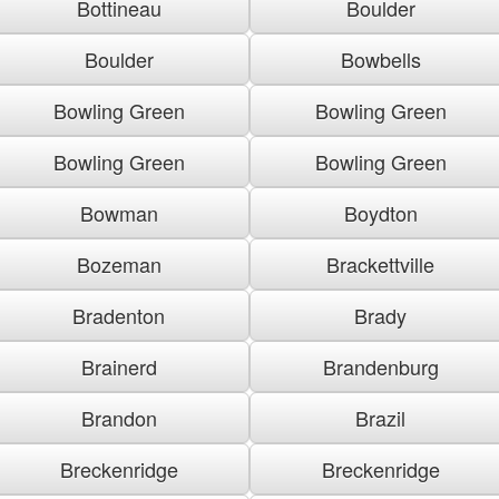
Bottineau
Boulder
Boulder
Bowbells
Bowling Green
Bowling Green
Bowling Green
Bowling Green
Bowman
Boydton
Bozeman
Brackettville
Bradenton
Brady
Brainerd
Brandenburg
Brandon
Brazil
Breckenridge
Breckenridge