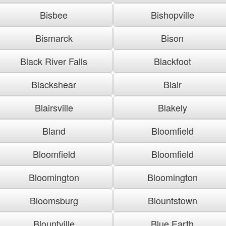
Bisbee
Bishopville
Bismarck
Bison
Black River Falls
Blackfoot
Blackshear
Blair
Blairsville
Blakely
Bland
Bloomfield
Bloomfield
Bloomfield
Bloomington
Bloomington
Bloomsburg
Blountstown
Blountville
Blue Earth