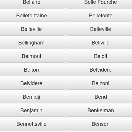
Bellaire
Belle Fourche
Bellefontaine
Bellefonte
Belleville
Belleville
Bellingham
Bellville
Belmont
Beloit
Belton
Belvidere
Belvidere
Belzoni
Bemidji
Bend
Benjamin
Benkelman
Bennettsville
Benson