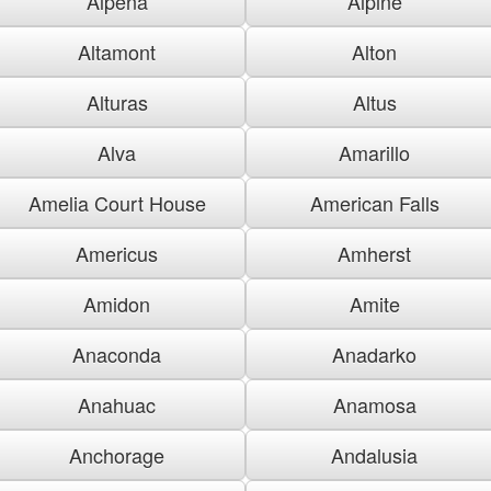
Alpena
Alpine
Altamont
Alton
Alturas
Altus
Alva
Amarillo
Amelia Court House
American Falls
Americus
Amherst
Amidon
Amite
Anaconda
Anadarko
Anahuac
Anamosa
Anchorage
Andalusia