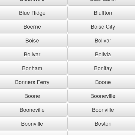
Blue Ridge
Bluffton
Boerne
Boise City
Boise
Bolivar
Bolivar
Bolivia
Bonham
Bonifay
Bonners Ferry
Boone
Boone
Booneville
Booneville
Boonville
Boonville
Boston