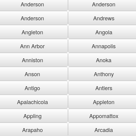
Anderson
Anderson
Anderson
Andrews
Angleton
Angola
Ann Arbor
Annapolis
Anniston
Anoka
Anson
Anthony
Antigo
Antlers
Apalachicola
Appleton
Appling
Appomattox
Arapaho
Arcadia