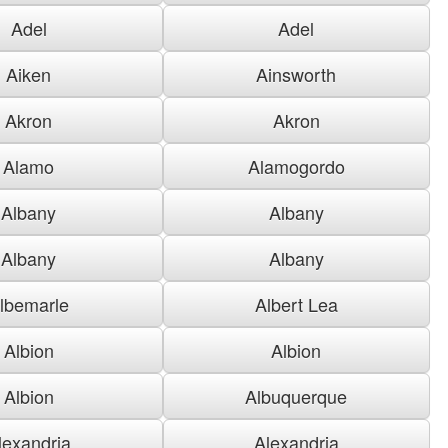
Adel
Adel
Aiken
Ainsworth
Akron
Akron
Alamo
Alamogordo
Albany
Albany
Albany
Albany
lbemarle
Albert Lea
Albion
Albion
Albion
Albuquerque
lexandria
Alexandria