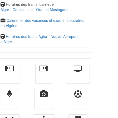
Horaires des trains, banlieue
Alger
-
Constantine
-
Oran et Mostaganem
Calendrier des vacances et examens scolaires
en Algérie
Horaires des trains Agha - Nouvel Aéroport
d'Alger
-
Actualité
الأخبار
Télévision
Radio
Vidéos
Sport