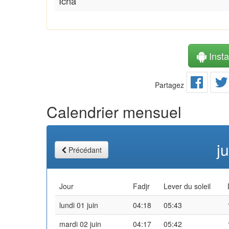
Icha
Instal
Partagez
Calendrier mensuel
j
Précédant
Jour
Fadjr
Lever du soleil
lundi 01 juin
04:18
05:43
mardi 02 juin
04:17
05:42