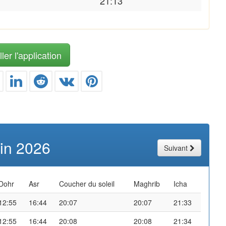
21:13
ler l'application
uin 2026
Suivant
Dohr
Asr
Coucher du soleil
Maghrib
Icha
12:55
16:44
20:07
20:07
21:33
12:55
16:44
20:08
20:08
21:34