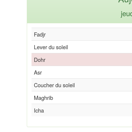
jeu
Fadjr
Lever du soleil
Dohr
Asr
Coucher du soleil
Maghrib
Icha