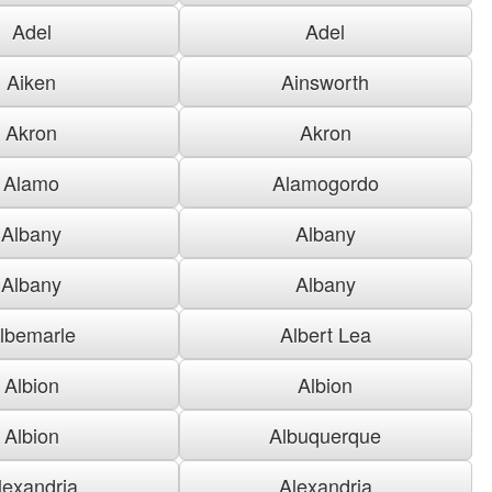
Adel
Adel
Aiken
Ainsworth
Akron
Akron
Alamo
Alamogordo
Albany
Albany
Albany
Albany
lbemarle
Albert Lea
Albion
Albion
Albion
Albuquerque
lexandria
Alexandria