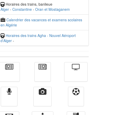
Horaires des trains, banlieue
Alger
-
Constantine
-
Oran et Mostaganem
Calendrier des vacances et examens scolaires
en Algérie
Horaires des trains Agha - Nouvel Aéroport
d'Alger
-
Actualité
الأخبار
Télévision
Radio
Vidéos
Sport