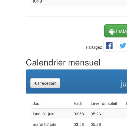
Icha
Instal
Partagez
Calendrier mensuel
j
Précédant
Jour
Fadjr
Lever du soleil
lundi 01 juin
03:58
05:26
mardi 02 juin
03:58
05:26