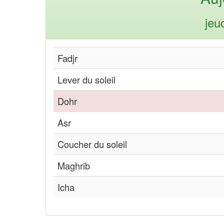
jeu
Fadjr
Lever du soleil
Dohr
Asr
Coucher du soleil
Maghrib
Icha