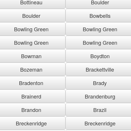
Bottineau
Boulder
Boulder
Bowbells
Bowling Green
Bowling Green
Bowling Green
Bowling Green
Bowman
Boydton
Bozeman
Brackettville
Bradenton
Brady
Brainerd
Brandenburg
Brandon
Brazil
Breckenridge
Breckenridge