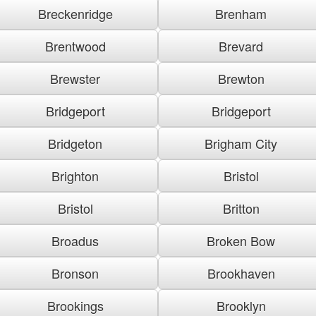
Breckenridge
Brenham
Brentwood
Brevard
Brewster
Brewton
Bridgeport
Bridgeport
Bridgeton
Brigham City
Brighton
Bristol
Bristol
Britton
Broadus
Broken Bow
Bronson
Brookhaven
Brookings
Brooklyn