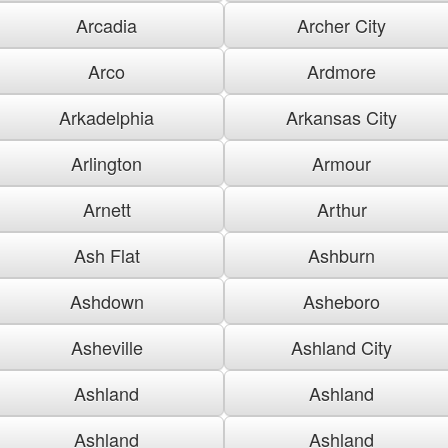
Arcadia
Archer City
Arco
Ardmore
Arkadelphia
Arkansas City
Arlington
Armour
Arnett
Arthur
Ash Flat
Ashburn
Ashdown
Asheboro
Asheville
Ashland City
Ashland
Ashland
Ashland
Ashland