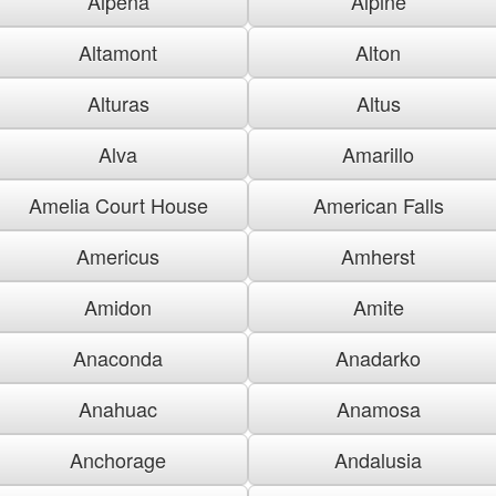
Alpena
Alpine
Altamont
Alton
Alturas
Altus
Alva
Amarillo
Amelia Court House
American Falls
Americus
Amherst
Amidon
Amite
Anaconda
Anadarko
Anahuac
Anamosa
Anchorage
Andalusia