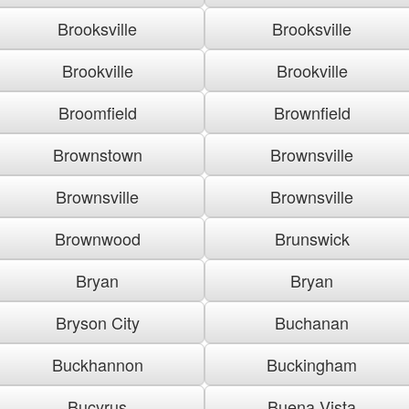
Brooksville
Brooksville
Brookville
Brookville
Broomfield
Brownfield
Brownstown
Brownsville
Brownsville
Brownsville
Brownwood
Brunswick
Bryan
Bryan
Bryson City
Buchanan
Buckhannon
Buckingham
Bucyrus
Buena Vista