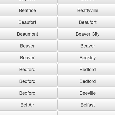
Beatrice
Beattyville
Beaufort
Beaufort
Beaumont
Beaver City
Beaver
Beaver
Beaver
Beckley
Bedford
Bedford
Bedford
Bedford
Bedford
Beeville
Bel Air
Belfast