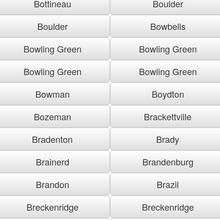
Bottineau
Boulder
Boulder
Bowbells
Bowling Green
Bowling Green
Bowling Green
Bowling Green
Bowman
Boydton
Bozeman
Brackettville
Bradenton
Brady
Brainerd
Brandenburg
Brandon
Brazil
Breckenridge
Breckenridge