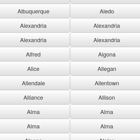
Albuquerque
Aledo
Alexandria
Alexandria
Alexandria
Alexandria
Alfred
Algona
Alice
Allegan
Allendale
Allentown
Alliance
Allison
Alma
Alma
Alma
Alma