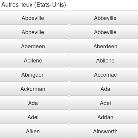
Autres lieux (Etats-Unis)
Abbeville
Abbeville
Abbeville
Abbeville
Aberdeen
Aberdeen
Abilene
Abilene
Abingdon
Accomac
Ackerman
Ada
Ada
Adel
Adel
Adrian
Aiken
Ainsworth