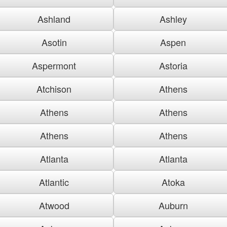
Ashland
Ashley
Asotin
Aspen
Aspermont
Astoria
Atchison
Athens
Athens
Athens
Athens
Athens
Atlanta
Atlanta
Atlantic
Atoka
Atwood
Auburn