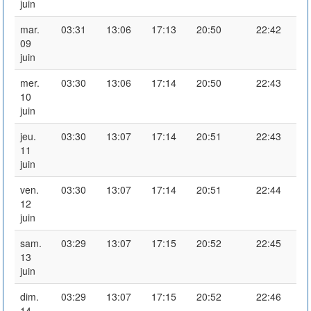
juin
mar.
03:31
13:06
17:13
20:50
22:42
09
juin
mer.
03:30
13:06
17:14
20:50
22:43
10
juin
jeu.
03:30
13:07
17:14
20:51
22:43
11
juin
ven.
03:30
13:07
17:14
20:51
22:44
12
juin
sam.
03:29
13:07
17:15
20:52
22:45
13
juin
dim.
03:29
13:07
17:15
20:52
22:46
14