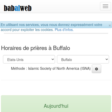
Tog
navi
×
En utilisant nos services, vous nous donnez expressément votre
accord pour exploiter les cookies.
Plus d'infos.
Horaires de prières à Buffalo
Méthode : Islamic Society of North America (ISNA)
Aujourd'hui