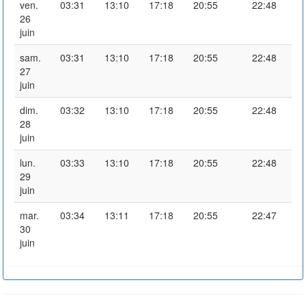
ven.
03:31
13:10
17:18
20:55
22:48
26
juin
sam.
03:31
13:10
17:18
20:55
22:48
27
juin
dim.
03:32
13:10
17:18
20:55
22:48
28
juin
lun.
03:33
13:10
17:18
20:55
22:48
29
juin
mar.
03:34
13:11
17:18
20:55
22:47
30
juin