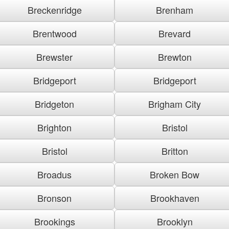
Breckenridge
Brenham
Brentwood
Brevard
Brewster
Brewton
Bridgeport
Bridgeport
Bridgeton
Brigham City
Brighton
Bristol
Bristol
Britton
Broadus
Broken Bow
Bronson
Brookhaven
Brookings
Brooklyn