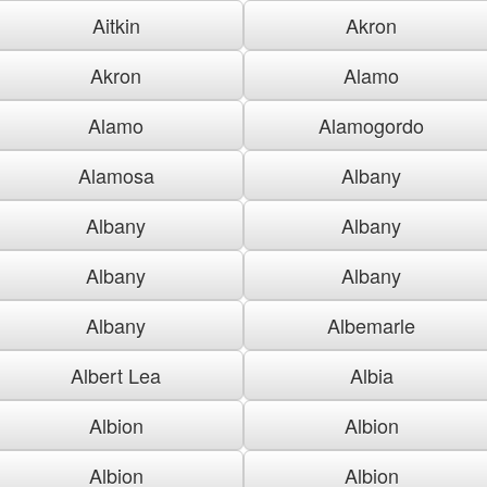
Aitkin
Akron
Akron
Alamo
Alamo
Alamogordo
Alamosa
Albany
Albany
Albany
Albany
Albany
Albany
Albemarle
Albert Lea
Albia
Albion
Albion
Albion
Albion