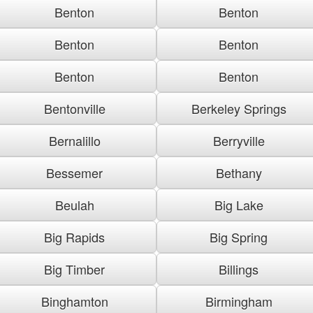
Benton
Benton
Benton
Benton
Benton
Benton
Bentonville
Berkeley Springs
Bernalillo
Berryville
Bessemer
Bethany
Beulah
Big Lake
Big Rapids
Big Spring
Big Timber
Billings
Binghamton
Birmingham