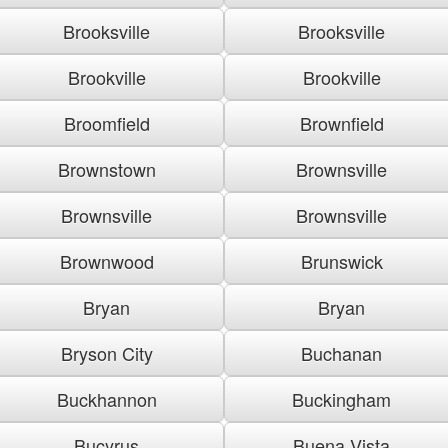
Brooksville
Brooksville
Brookville
Brookville
Broomfield
Brownfield
Brownstown
Brownsville
Brownsville
Brownsville
Brownwood
Brunswick
Bryan
Bryan
Bryson City
Buchanan
Buckhannon
Buckingham
Bucyrus
Buena Vista