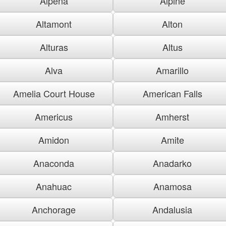
Alpena
Alpine
Altamont
Alton
Alturas
Altus
Alva
Amarillo
Amelia Court House
American Falls
Americus
Amherst
Amidon
Amite
Anaconda
Anadarko
Anahuac
Anamosa
Anchorage
Andalusia