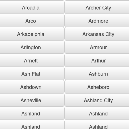
Arcadia
Archer City
Arco
Ardmore
Arkadelphia
Arkansas City
Arlington
Armour
Arnett
Arthur
Ash Flat
Ashburn
Ashdown
Asheboro
Asheville
Ashland City
Ashland
Ashland
Ashland
Ashland