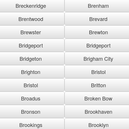
Breckenridge
Brenham
Brentwood
Brevard
Brewster
Brewton
Bridgeport
Bridgeport
Bridgeton
Brigham City
Brighton
Bristol
Bristol
Britton
Broadus
Broken Bow
Bronson
Brookhaven
Brookings
Brooklyn