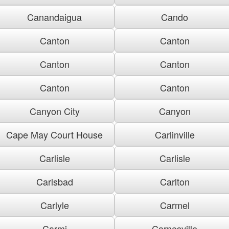
Canandaigua
Cando
Canton
Canton
Canton
Canton
Canton
Canton
Canyon City
Canyon
Cape May Court House
Carlinville
Carlisle
Carlisle
Carlsbad
Carlton
Carlyle
Carmel
Carmi
Carnesville