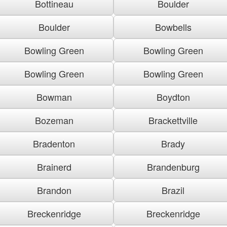
Bottineau
Boulder
Boulder
Bowbells
Bowling Green
Bowling Green
Bowling Green
Bowling Green
Bowman
Boydton
Bozeman
Brackettville
Bradenton
Brady
Brainerd
Brandenburg
Brandon
Brazil
Breckenridge
Breckenridge