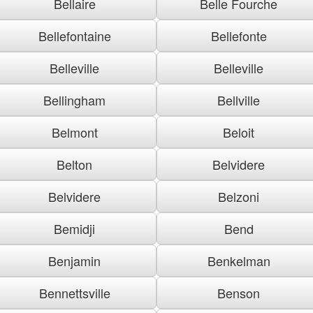
Bellaire
Belle Fourche
Bellefontaine
Bellefonte
Belleville
Belleville
Bellingham
Bellville
Belmont
Beloit
Belton
Belvidere
Belvidere
Belzoni
Bemidji
Bend
Benjamin
Benkelman
Bennettsville
Benson