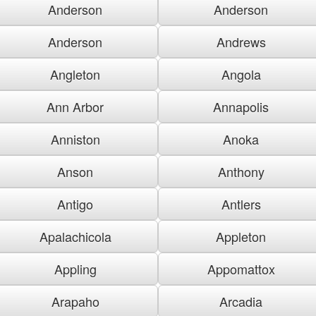
Anderson
Anderson
Anderson
Andrews
Angleton
Angola
Ann Arbor
Annapolis
Anniston
Anoka
Anson
Anthony
Antigo
Antlers
Apalachicola
Appleton
Appling
Appomattox
Arapaho
Arcadia