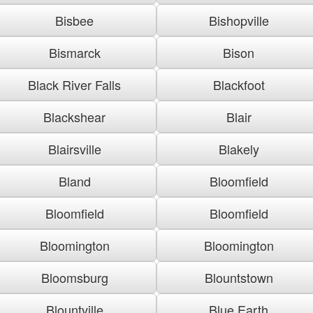
Bisbee
Bishopville
Bismarck
Bison
Black River Falls
Blackfoot
Blackshear
Blair
Blairsville
Blakely
Bland
Bloomfield
Bloomfield
Bloomfield
Bloomington
Bloomington
Bloomsburg
Blountstown
Blountville
Blue Earth