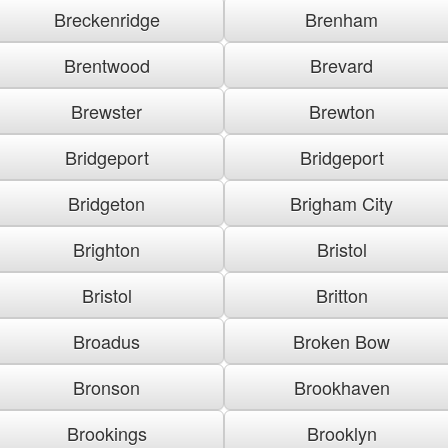
Breckenridge
Brenham
Brentwood
Brevard
Brewster
Brewton
Bridgeport
Bridgeport
Bridgeton
Brigham City
Brighton
Bristol
Bristol
Britton
Broadus
Broken Bow
Bronson
Brookhaven
Brookings
Brooklyn