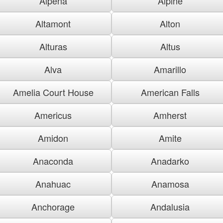
Alpena
Alpine
Altamont
Alton
Alturas
Altus
Alva
Amarillo
Amelia Court House
American Falls
Americus
Amherst
Amidon
Amite
Anaconda
Anadarko
Anahuac
Anamosa
Anchorage
Andalusia