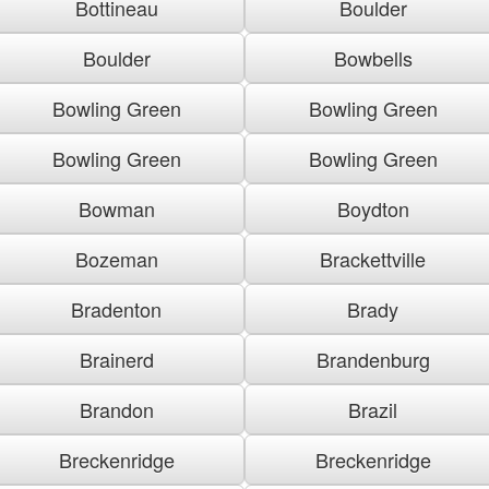
Bottineau
Boulder
Boulder
Bowbells
Bowling Green
Bowling Green
Bowling Green
Bowling Green
Bowman
Boydton
Bozeman
Brackettville
Bradenton
Brady
Brainerd
Brandenburg
Brandon
Brazil
Breckenridge
Breckenridge