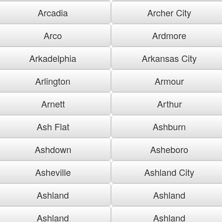
Arcadia
Archer City
Arco
Ardmore
Arkadelphia
Arkansas City
Arlington
Armour
Arnett
Arthur
Ash Flat
Ashburn
Ashdown
Asheboro
Asheville
Ashland City
Ashland
Ashland
Ashland
Ashland