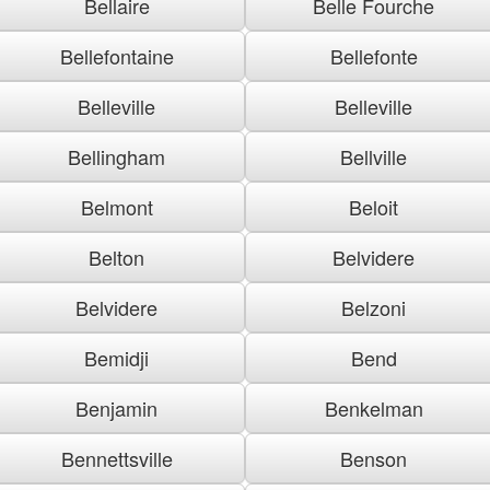
Bellaire
Belle Fourche
Bellefontaine
Bellefonte
Belleville
Belleville
Bellingham
Bellville
Belmont
Beloit
Belton
Belvidere
Belvidere
Belzoni
Bemidji
Bend
Benjamin
Benkelman
Bennettsville
Benson