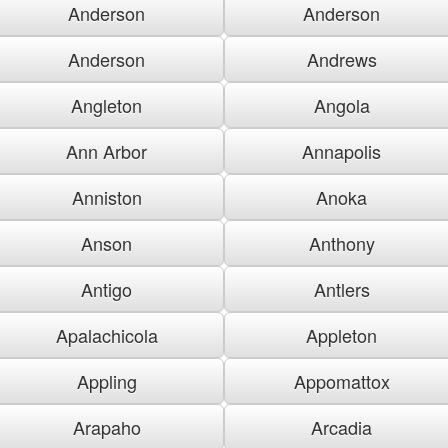
Anderson
Anderson
Anderson
Andrews
Angleton
Angola
Ann Arbor
Annapolis
Anniston
Anoka
Anson
Anthony
Antigo
Antlers
Apalachicola
Appleton
Appling
Appomattox
Arapaho
Arcadia