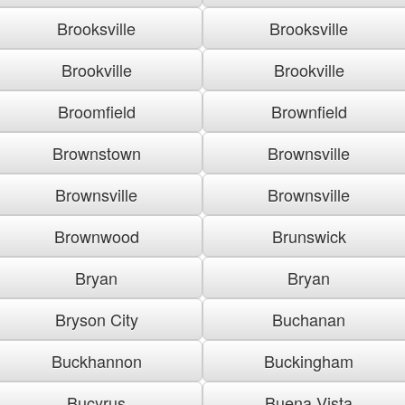
Brooksville
Brooksville
Brookville
Brookville
Broomfield
Brownfield
Brownstown
Brownsville
Brownsville
Brownsville
Brownwood
Brunswick
Bryan
Bryan
Bryson City
Buchanan
Buckhannon
Buckingham
Bucyrus
Buena Vista