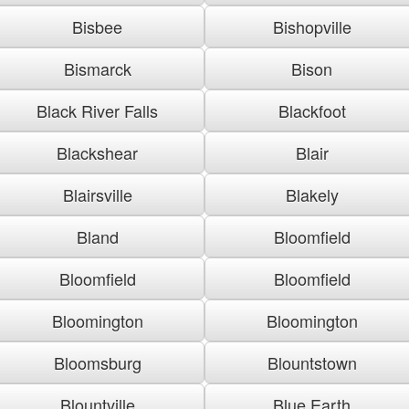
Bisbee
Bishopville
Bismarck
Bison
Black River Falls
Blackfoot
Blackshear
Blair
Blairsville
Blakely
Bland
Bloomfield
Bloomfield
Bloomfield
Bloomington
Bloomington
Bloomsburg
Blountstown
Blountville
Blue Earth