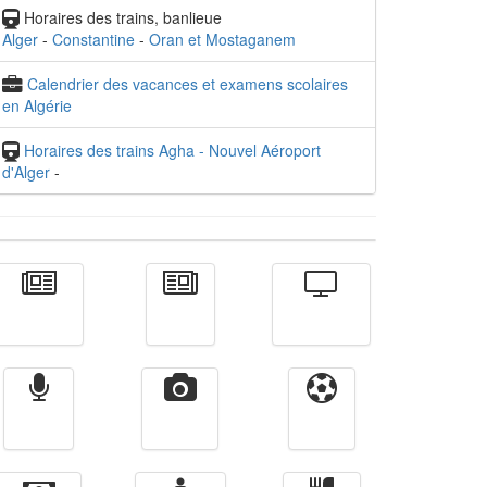
Horaires des trains, banlieue
Alger
-
Constantine
-
Oran et Mostaganem
Calendrier des vacances et examens scolaires
en Algérie
Horaires des trains Agha - Nouvel Aéroport
d'Alger
-
Actualité
الأخبار
Télévision
Radio
Vidéos
Sport