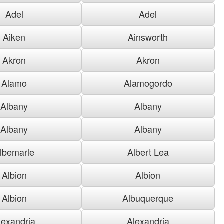
Adel
Adel
Aiken
Ainsworth
Akron
Akron
Alamo
Alamogordo
Albany
Albany
Albany
Albany
lbemarle
Albert Lea
Albion
Albion
Albion
Albuquerque
lexandria
Alexandria