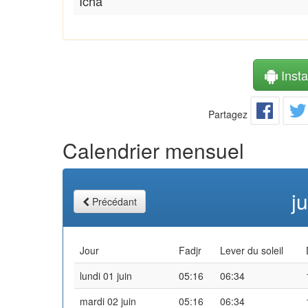
Icha
Instal
Partagez
Calendrier mensuel
j
Précédant
Jour
Fadjr
Lever du soleil
lundi 01 juin
05:16
06:34
mardi 02 juin
05:16
06:34