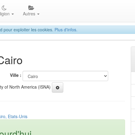
ligion
Autres
d pour exploiter les cookies.
Plus d'infos.
Cairo
Ville :
ety of North America (ISNA)
iro, Etats-Unis
ourd'hui