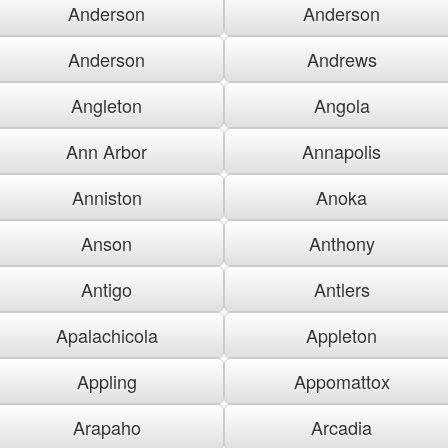
Anderson
Anderson
Anderson
Andrews
Angleton
Angola
Ann Arbor
Annapolis
Anniston
Anoka
Anson
Anthony
Antigo
Antlers
Apalachicola
Appleton
Appling
Appomattox
Arapaho
Arcadia