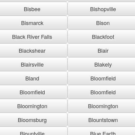
Bisbee
Bishopville
Bismarck
Bison
Black River Falls
Blackfoot
Blackshear
Blair
Blairsville
Blakely
Bland
Bloomfield
Bloomfield
Bloomfield
Bloomington
Bloomington
Bloomsburg
Blountstown
Blountville
Blue Earth