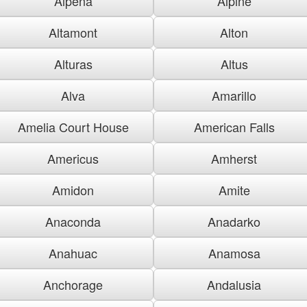
Alpena
Alpine
Altamont
Alton
Alturas
Altus
Alva
Amarillo
Amelia Court House
American Falls
Americus
Amherst
Amidon
Amite
Anaconda
Anadarko
Anahuac
Anamosa
Anchorage
Andalusia