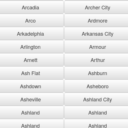
Arcadia
Archer City
Arco
Ardmore
Arkadelphia
Arkansas City
Arlington
Armour
Arnett
Arthur
Ash Flat
Ashburn
Ashdown
Asheboro
Asheville
Ashland City
Ashland
Ashland
Ashland
Ashland