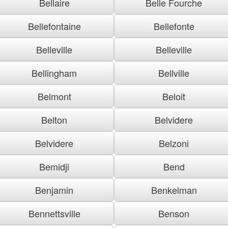
Bellaire
Belle Fourche
Bellefontaine
Bellefonte
Belleville
Belleville
Bellingham
Bellville
Belmont
Beloit
Belton
Belvidere
Belvidere
Belzoni
Bemidji
Bend
Benjamin
Benkelman
Bennettsville
Benson