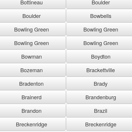
Bottineau
Boulder
Boulder
Bowbells
Bowling Green
Bowling Green
Bowling Green
Bowling Green
Bowman
Boydton
Bozeman
Brackettville
Bradenton
Brady
Brainerd
Brandenburg
Brandon
Brazil
Breckenridge
Breckenridge