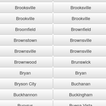
Brooksville
Brooksville
Brookville
Brookville
Broomfield
Brownfield
Brownstown
Brownsville
Brownsville
Brownsville
Brownwood
Brunswick
Bryan
Bryan
Bryson City
Buchanan
Buckhannon
Buckingham
Bucyrus
Buena Vista