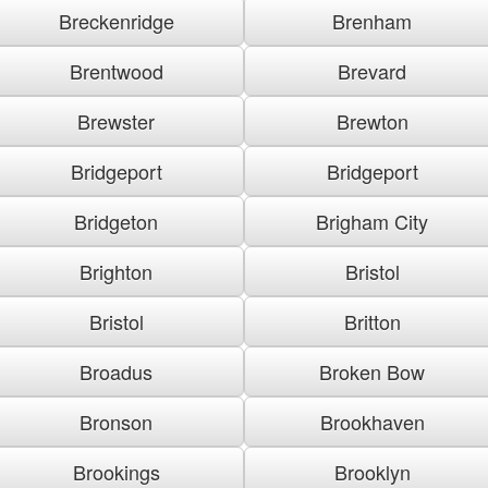
Breckenridge
Brenham
Brentwood
Brevard
Brewster
Brewton
Bridgeport
Bridgeport
Bridgeton
Brigham City
Brighton
Bristol
Bristol
Britton
Broadus
Broken Bow
Bronson
Brookhaven
Brookings
Brooklyn